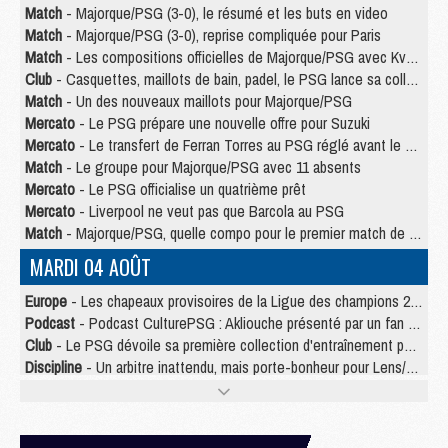
Match
- Majorque/PSG (3-0), le résumé et les buts en video
Match
- Majorque/PSG (3-0), reprise compliquée pour Paris
Match
- Les compositions officielles de Majorque/PSG avec Kvara et de nombreux jeunes
Club
- Casquettes, maillots de bain, padel, le PSG lance sa collection été
Match
- Un des nouveaux maillots pour Majorque/PSG
Mercato
- Le PSG prépare une nouvelle offre pour Suzuki
Mercato
- Le transfert de Ferran Torres au PSG réglé avant le 12 août ?
Match
- Le groupe pour Majorque/PSG avec 11 absents
Mercato
- Le PSG officialise un quatrième prêt
Mercato
- Liverpool ne veut pas que Barcola au PSG
Match
- Majorque/PSG, quelle compo pour le premier match de la saison 2026/27 ?
MARDI 04 AOÛT
Europe
- Les chapeaux provisoires de la Ligue des champions 2026/27
Podcast
- Podcast CulturePSG : Akliouche présenté par un fan de Monaco
Club
- Le PSG dévoile sa première collection d'entraînement pour 2026/2027
Discipline
- Un arbitre inattendu, mais porte-bonheur pour Lens/PSG
Match
- Majorque/PSG, sur quelle chaine et à quelle heure regarder le match ?
Mercato
- Le plan du PSG pour Suzuki et Chevalier se précise
Mercato
- Le tableau mercato du PSG (été 2026)