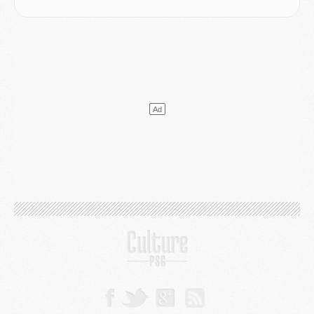
SAMEDI 01 AOÛT
Mercato
- L'agent de Mika Godts confirme un accord avec le PSG
Club
- Quels numéros de maillot pour Akliouche et Digne au PSG ?
Match
- Un hommage prévu lors de Brest/PSG
Mercato
- Le PSG et le Barça ont rendez-vous pour Ferran Torres
Mercato
- Guéla Doué dans les listes du PSG
Mercato
- Le transfert de Mika Godts au PSG en bonne voie
VENDREDI 31 JUILLET
Match
- Un diffuseur annoncé pour les deux premiers matchs amicaux du PSG
Mercato
- Le transfert d'Akliouche au PSG bouclé, le montant se précise
Club
- Un retour majeur dans le groupe du PSG
Club
- [MAJ] Ndjantou et deux jeunes du PSG annoncés dans un tournoi U21
Mercato
- L'étonnante piste Suzuki confirmée et onéreuse
JEUDI 30 JUILLET
Sélections
- Ancelotti fait le ménage au Brésil mais veut garder Marquinhos
Mercato
- Le statu quo du milieu du PSG se précise
Club
- Le PSG plutôt que la FIFA pour Al-Khelaïfi, poussé par l'UEFA ?