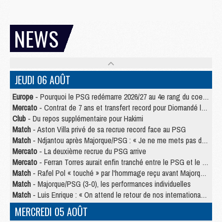
NEWS
JEUDI 06 AOÛT
Europe
- Pourquoi le PSG redémarre 2026/27 au 4e rang du coefficient UEFA
Mercato
- Contrat de 7 ans et transfert record pour Diomandé loin du PSG
Club
- Du repos supplémentaire pour Hakimi
Match
- Aston Villa privé de sa recrue record face au PSG
Match
- Ndjantou après Majorque/PSG : « Je ne me mets pas de plafond »
Mercato
- La deuxième recrue du PSG arrive
Mercato
- Ferran Torres aurait enfin tranché entre le PSG et le Barça
Match
- Rafel Pol « touché » par l'hommage reçu avant Majorque/PSG
Match
- Majorque/PSG (3-0), les performances individuelles
Match
- Luis Enrique : « On attend le retour de nos internationaux »
MERCREDI 05 AOÛT