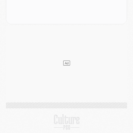
Podcast
- Podcast CulturePSG : Akliouche présenté par un fan de Monaco
Club
- Le PSG dévoile sa première collection d'entraînement pour 2026/2027
Discipline
- Un arbitre inattendu, mais porte-bonheur pour Lens/PSG
Match
- Majorque/PSG, sur quelle chaine et à quelle heure regarder le match ?
Mercato
- Le plan du PSG pour Suzuki et Chevalier se précise
Mercato
- L'Ajax refuse la première offre du PSG pour Godts
Mercato
- Le PSG veut accélérer, Ferran Torres temporise
Mercato
- Liverpool encore très loin du compte pour Barcola
LUNDI 03 AOÛT
Match
- Podcast CulturePSG : Mercato (Godts, Suzuki, Akliouche, Barcola, etc)
Mercato
- L'Ajax attend bien plus de 45M pour Mika Godts
Club
- Quatre retours importants dans le groupe du PSG, et un plus discret
Mercato
- Ayari file en Ligue 2
Club
- Le PSG s'associe avec un géant de la tech
Mercato
- Vu d'Italie, le transfert de Suzuki au PSG est bien engagé
Mercato
- Ferran Torres ne serait pas à vendre, mais...
Europe
- Gros coup dur pour Aston Villa avant de croiser le PSG
DIMANCHE 02 AOÛT