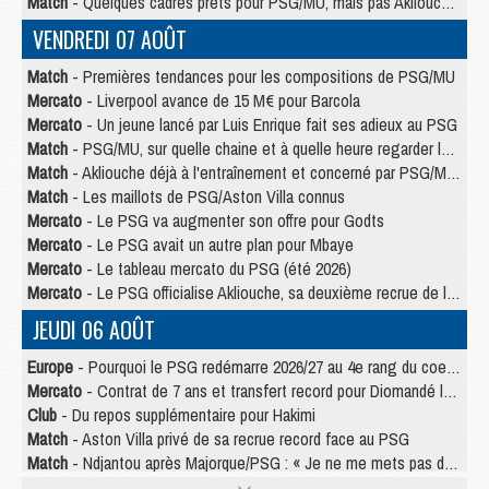
Match
- Quelques cadres prêts pour PSG/MU, mais pas Akliouche ?
VENDREDI 07 AOÛT
Match
- Premières tendances pour les compositions de PSG/MU
Mercato
- Liverpool avance de 15 M€ pour Barcola
Mercato
- Un jeune lancé par Luis Enrique fait ses adieux au PSG
Match
- PSG/MU, sur quelle chaine et à quelle heure regarder le match ?
Match
- Akliouche déjà à l'entraînement et concerné par PSG/MU ?
Match
- Les maillots de PSG/Aston Villa connus
Mercato
- Le PSG va augmenter son offre pour Godts
Mercato
- Le PSG avait un autre plan pour Mbaye
Mercato
- Le tableau mercato du PSG (été 2026)
Mercato
- Le PSG officialise Akliouche, sa deuxième recrue de l’été
JEUDI 06 AOÛT
Europe
- Pourquoi le PSG redémarre 2026/27 au 4e rang du coefficient UEFA
Mercato
- Contrat de 7 ans et transfert record pour Diomandé loin du PSG
Club
- Du repos supplémentaire pour Hakimi
Match
- Aston Villa privé de sa recrue record face au PSG
Match
- Ndjantou après Majorque/PSG : « Je ne me mets pas de plafond »
Mercato
- La deuxième recrue du PSG arrive