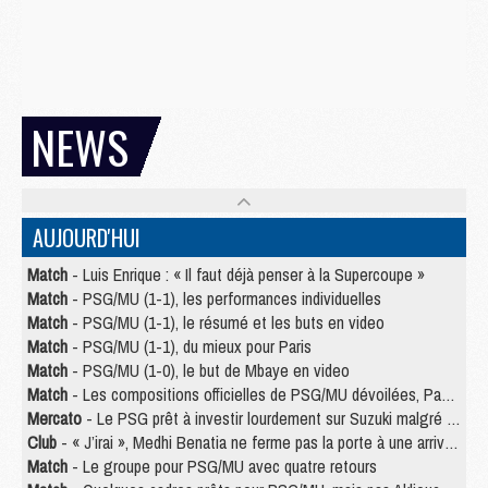
NEWS
AUJOURD'HUI
Match
- Luis Enrique : « Il faut déjà penser à la Supercoupe »
Match
- PSG/MU (1-1), les performances individuelles
Match
- PSG/MU (1-1), le résumé et les buts en video
Match
- PSG/MU (1-1), du mieux pour Paris
Match
- PSG/MU (1-0), le but de Mbaye en video
Match
- Les compositions officielles de PSG/MU dévoilées, Pacho titulaire
Mercato
- Le PSG prêt à investir lourdement sur Suzuki malgré Safonov et Chevalier
Club
- « J’irai », Medhi Benatia ne ferme pas la porte à une arrivée au PSG
Match
- Le groupe pour PSG/MU avec quatre retours