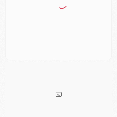
Mercato
- Le transfert de Kolo Muani à la Juventus est officiel
Mercato
- [MAJ] Le PSG a fait une grosse offre à Parme pour Suzuki
Mercato
- Le PSG a envoyé une première offre pour Mika Godts
Club
- Après Pacho, d'autres retours en vue
Mercato
- Changement de dernière minute pour Kolo Muani
SAMEDI 01 AOÛT
Mercato
- L'agent de Mika Godts confirme un accord avec le PSG
Club
- Quels numéros de maillot pour Akliouche et Digne au PSG ?
Match
- Un hommage prévu lors de Brest/PSG
Mercato
- Le PSG et le Barça ont rendez-vous pour Ferran Torres
Mercato
- Guéla Doué dans les listes du PSG
Mercato
- Le transfert de Mika Godts au PSG en bonne voie
VENDREDI 31 JUILLET
Match
- Un diffuseur annoncé pour les deux premiers matchs amicaux du PSG
Mercato
- Le transfert d'Akliouche au PSG bouclé, le montant se précise
Club
- Un retour majeur dans le groupe du PSG
Club
- [MAJ] Ndjantou et deux jeunes du PSG annoncés dans un tournoi U21
Mercato
- L'étonnante piste Suzuki confirmée et onéreuse