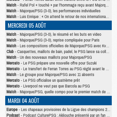
Match
- Rafel Pol « touché » par l'hommage reçu avant Majorque/PSG
Match
- Majorque/PSG (3-0), les performances individuelles
Match
- Luis Enrique : « On attend le retour de nos internationaux »
MERCREDI 05 AOÛT
Match
- Majorque/PSG (3-0), le résumé et les buts en video
Match
- Majorque/PSG (3-0), reprise compliquée pour Paris
Match
- Les compositions officielles de Majorque/PSG avec Kvara et de nombreux jeunes
Club
- Casquettes, maillots de bain, padel, le PSG lance sa collection été
Match
- Un des nouveaux maillots pour Majorque/PSG
Mercato
- Le PSG prépare une nouvelle offre pour Suzuki
Mercato
- Le transfert de Ferran Torres au PSG réglé avant le 12 août ?
Match
- Le groupe pour Majorque/PSG avec 11 absents
Mercato
- Le PSG officialise un quatrième prêt
Mercato
- Liverpool ne veut pas que Barcola au PSG
Match
- Majorque/PSG, quelle compo pour le premier match de la saison 2026/27 ?
MARDI 04 AOÛT
Europe
- Les chapeaux provisoires de la Ligue des champions 2026/27
Podcast
- Podcast CulturePSG : Akliouche présenté par un fan de Monaco