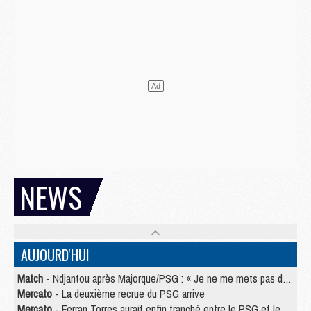
NEWS
AUJOURD'HUI
Match
- Ndjantou après Majorque/PSG : « Je ne me mets pas de plafond »
Mercato
- La deuxième recrue du PSG arrive
Mercato
- Ferran Torres aurait enfin tranché entre le PSG et le Barça