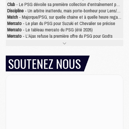
Club
- Le PSG dévoile sa première collection d'entraînement pour 2026/2027
Discipline
- Un arbitre inattendu, mais porte-bonheur pour Lens/PSG
Match
- Majorque/PSG, sur quelle chaine et à quelle heure regarder le match ?
Mercato
- Le plan du PSG pour Suzuki et Chevalier se précise
Mercato
- Le tableau mercato du PSG (été 2026)
Mercato
- L'Ajax refuse la première offre du PSG pour Godts
Mercato
- Le PSG veut accélérer, Ferran Torres temporise
Mercato
- Liverpool encore très loin du compte pour Barcola
LUNDI 03 AOÛT
SOUTENEZ NOUS
Match
- Podcast CulturePSG : Mercato (Godts, Suzuki, Akliouche, Barcola, etc)
Mercato
- L'Ajax attend bien plus de 45M pour Mika Godts
Club
- Quatre retours importants dans le groupe du PSG, et un plus discret
Mercato
- Ayari file en Ligue 2
Club
- Le PSG s'associe avec un géant de la tech
Mercato
- Vu d'Italie, le transfert de Suzuki au PSG est bien engagé
Mercato
- Ferran Torres ne serait pas à vendre, mais...
Europe
- Gros coup dur pour Aston Villa avant de croiser le PSG
DIMANCHE 02 AOÛT