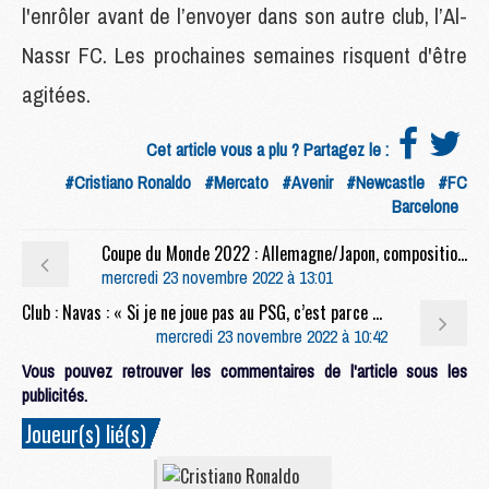
l'enrôler avant de l’envoyer dans son autre club, l’Al-
Nassr FC. Les prochaines semaines risquent d'être
agitées.
Cet article vous a plu ? Partagez le :
#Cristiano Ronaldo
#Mercato
#Avenir
#Newcastle
#FC
Barcelone
Coupe du Monde 2022 : Allemagne/Japon, composition et diffusion
mercredi 23 novembre 2022 à 13:01
Club : Navas : « Si je ne joue pas au PSG, c’est parce que quelqu’un ne veut pas que je joue »
mercredi 23 novembre 2022 à 10:42
Vous pouvez retrouver les commentaires de l'article sous les
publicités.
Joueur(s) lié(s)