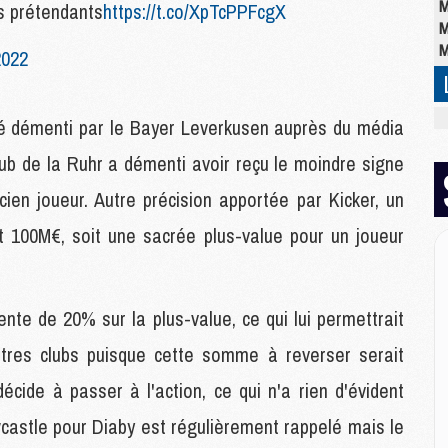
M
s prétendants
https://t.co/XpTcPPFcgX
M
M
2022
M
é démenti par le Bayer Leverkusen auprès du média
M
club de la Ruhr a démenti avoir reçu le moindre signe
C
M
cien joueur. Autre précision apportée par Kicker, un
C
M
t 100M€, soit une sacrée plus-value pour un joueur
M
E
nte de 20% sur la plus-value, ce qui lui permettrait
M
tres clubs puisque cette somme à reverser serait
M
M
décide à passer à l'action, ce qui n'a rien d'évident
C
ewcastle pour Diaby est régulièrement rappelé mais le
M