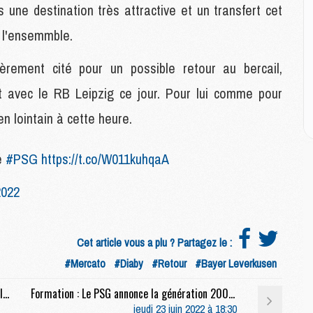
 une destination très attractive et un transfert cet
 l'ensemmble.
M
C
M
lièrement cité pour un possible retour au bercail,
M
t avec le RB Leipzig ce jour. Pour lui comme pour
M
M
en lointain à cette heure.
té
#PSG
https://t.co/W011kuhqaA
M
M
C
2022
C
M
Cet article vous a plu ? Partagez le :
#Mercato
#Diaby
#Retour
#Bayer Leverkusen
S
M
Club : Passage sans encombre du PSG devant la DNCG
Formation : Le PSG annonce la génération 2007 de son centre de formation
C
jeudi 23 juin 2022 à 18:30