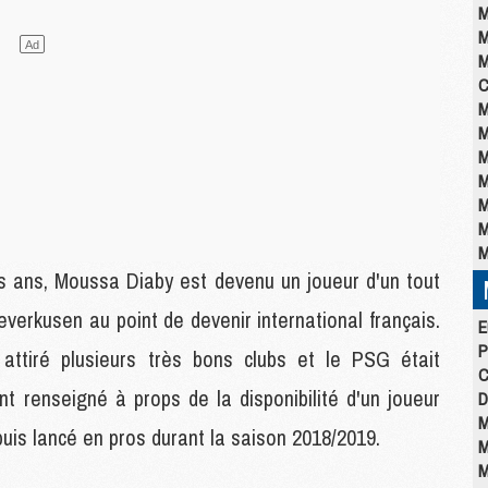
M
M
M
C
M
M
M
M
M
M
M
ois ans, Moussa Diaby est devenu un joueur d'un tout
verkusen au point de devenir international français.
E
P
ttiré plusieurs très bons clubs et le PSG était
C
t renseigné à props de la disponibilité d'un joueur
D
M
 puis lancé en pros durant la saison 2018/2019.
M
M