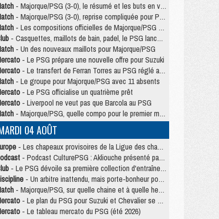
atch
- Majorque/PSG (3-0), le résumé et les buts en video
atch
- Majorque/PSG (3-0), reprise compliquée pour Paris
atch
- Les compositions officielles de Majorque/PSG avec Kvara et de nombreux jeunes
lub
- Casquettes, maillots de bain, padel, le PSG lance sa collection été
atch
- Un des nouveaux maillots pour Majorque/PSG
ercato
- Le PSG prépare une nouvelle offre pour Suzuki
ercato
- Le transfert de Ferran Torres au PSG réglé avant le 12 août ?
atch
- Le groupe pour Majorque/PSG avec 11 absents
ercato
- Le PSG officialise un quatrième prêt
ercato
- Liverpool ne veut pas que Barcola au PSG
atch
- Majorque/PSG, quelle compo pour le premier match de la saison 2026/27 ?
MARDI 04 AOÛT
urope
- Les chapeaux provisoires de la Ligue des champions 2026/27
odcast
- Podcast CulturePSG : Akliouche présenté par un fan de Monaco
lub
- Le PSG dévoile sa première collection d'entraînement pour 2026/2027
iscipline
- Un arbitre inattendu, mais porte-bonheur pour Lens/PSG
atch
- Majorque/PSG, sur quelle chaine et à quelle heure regarder le match ?
ercato
- Le plan du PSG pour Suzuki et Chevalier se précise
ercato
- Le tableau mercato du PSG (été 2026)