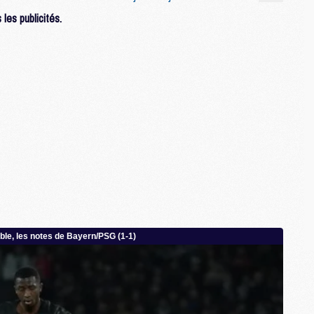
M
C
les publicités.
M
M
M
M
M
M
M
M
M
M
C
M
M
F
C