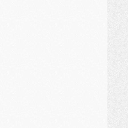
ercato
- Un troisième prêt bouclé par le PSG
LUNDI 27 JUILLET
odcast
- Podcast CulturePSG à 22h : Mercato (Barcola, Diomande, etc)
ercato
- La prolongation de Dembélé au PSG dans la dernière ligne droite
lub
- Le PSG a fait sa reprise avec... 9 joueurs
és. sociaux
- Les Portugais du PSG réunis pendant leurs vacances
ercato
- Le PSG avance sur la piste Suzuki
ercato
- Après Digne, un autre défenseur en approche au PSG ?
lub
- Une petite quinzaine de joueurs attendus pour la reprise de l'entraînement du PSG
DIMANCHE 26 JUILLET
ercato
- Le PSG lâche Diomande et tacle des demandes « totalement disproportionnés »
lub
- [Avant la reprise] Les tauliers de la saison passée
lub
- Barcola refuse de prolonger au PSG
ercato
- Luis Enrique derrière l'intérêt du PSG pour Rodri ?
ercato
- Le transfert de Kolo Muani enfin débloqué ?
ercato
- Le PSG n'est plus en pole pour Diomande, mais pas hors-jeu
SAMEDI 25 JUILLET