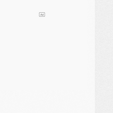
ercato
- Le PSG presserait Ferran Torres de se décider, deux pistes de secours
lub
- Déguisements, shopping, double scouting, Luis Campos dévoile ses méthodes
ercato
- Kroupi retiré du mercato
ercato
- Enfin une avancée dans le transfert d'Akliouche
MERCREDI 29 JUILLET
ercato
- Ferran Torres priorité du PSG, mais ouvert à tout
ercato
- Première offre de Liverpool en approche pour Barcola
ercato
- Le montant du transfert de Kolo Muani se précise, la formule aussi
ercato
- Kolo Muani attendu en Italie, son transfert débloqué
ercato
- Monaco a encore repoussé une offre du PSG pour Akliouche
ercato
- Liverpool presque d'accord avec Barcola, le PSG pas du tout
ercato
- Moment décisif pour le transfert de Kolo Muani
MARDI 28 JUILLET
ercato
- Des intermédiaires ont tenté de relancer Diomande au PSG
lub
- Au moins neuf jeunes conviés à l'entraînement des pros
ercato
- Une partie du communiqué du PSG sur Diomande expliquée
ercato
- Barcola futur plus gros transfert de l'été ?
ormation
- Retour sur la saison des U17 du PSG en 7 chiffres clés
lub
- Le PSG connaît ses premiers matches de septembre