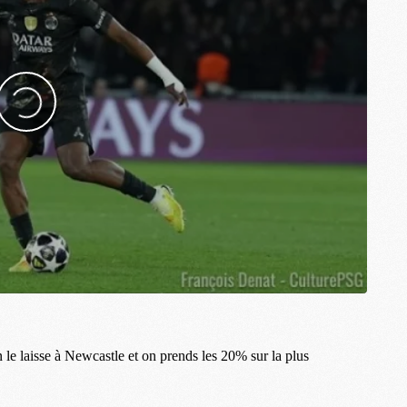
M
P
M
C
R
M
M
C
M
C
C
M
M
M