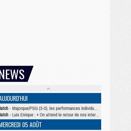
NEWS
AUJOURD'HUI
atch
- Majorque/PSG (3-0), les performances individuelles
atch
- Luis Enrique : « On attend le retour de nos internationaux »
MERCREDI 05 AOÛT