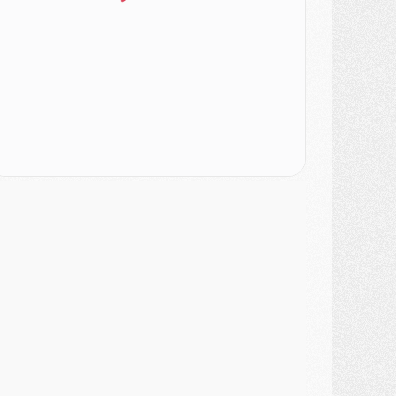
SAMEDI 01 AOÛT
ercato
- L'agent de Mika Godts confirme un accord avec le PSG
lub
- Quels numéros de maillot pour Akliouche et Digne au PSG ?
atch
- Un hommage prévu lors de Brest/PSG
ercato
- Le PSG et le Barça ont rendez-vous pour Ferran Torres
ercato
- Guéla Doué dans les listes du PSG
ercato
- Le transfert de Mika Godts au PSG en bonne voie
VENDREDI 31 JUILLET
atch
- Un diffuseur annoncé pour les deux premiers matchs amicaux du PSG
ercato
- Le transfert d'Akliouche au PSG bouclé, le montant se précise
lub
- Un retour majeur dans le groupe du PSG
lub
- [MAJ] Ndjantou et deux jeunes du PSG annoncés dans un tournoi U21
ercato
- L'étonnante piste Suzuki confirmée et onéreuse
JEUDI 30 JUILLET
élections
- Ancelotti fait le ménage au Brésil mais veut garder Marquinhos
ercato
- Le statu quo du milieu du PSG se précise
lub
- Le PSG plutôt que la FIFA pour Al-Khelaïfi, poussé par l'UEFA ?