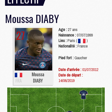
Moussa
DIABY
Age :
27 ans
27
Naissance :
07/07/1999
Lieu :
Paris (
)
Nationalité :
France
Pied fort :
Gaucher
Date d'arrivée :
01/07/2012
Moussa
Date de départ :
FRA
DIABY
14/06/2019