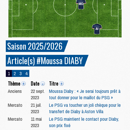
Saison 2025/2026
Article(s) #Moussa DIABY
1
2
3
4
Thème
Date
Titre
Anciens
22 sept.
Moussa Diaby : « Je serai toujours prêt à
2023
tout donner pour le maillot du PSG »
Mercato
21 juil.
Le PSG va toucher un joli chèque pour le
2023
transfert de Diaby à Aston Villa
Mercato
11 mai
Le PSG maintient le contact pour Diaby,
2023
son prix fixé