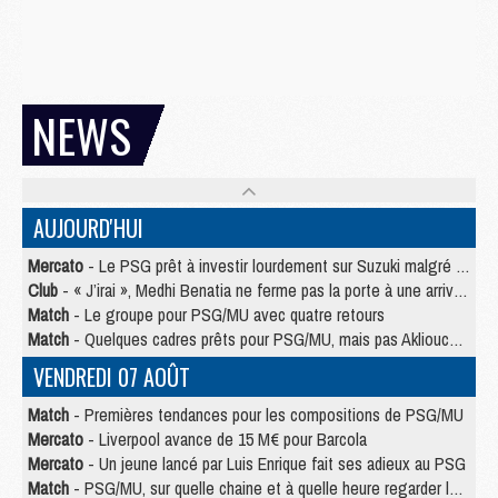
NEWS
AUJOURD'HUI
Mercato
- Le PSG prêt à investir lourdement sur Suzuki malgré Safonov et Chevalier
Club
- « J’irai », Medhi Benatia ne ferme pas la porte à une arrivée au PSG
Match
- Le groupe pour PSG/MU avec quatre retours
Match
- Quelques cadres prêts pour PSG/MU, mais pas Akliouche ?
VENDREDI 07 AOÛT
Match
- Premières tendances pour les compositions de PSG/MU
Mercato
- Liverpool avance de 15 M€ pour Barcola
Mercato
- Un jeune lancé par Luis Enrique fait ses adieux au PSG
Match
- PSG/MU, sur quelle chaine et à quelle heure regarder le match ?