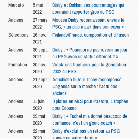
Mercato
5 mai
Diaby et Bakker, des pourcentages qui
2022
pourraient rapporter gros au PSG
Anciens
27 mars
Moussa Diaby reconnaissant envers le
2022
PSG, « un club à part dans son cœur »
Sélections
16 nov.
Finlande/France, composition et diffusion
2021
Anciens
30 sept.
Diaby : « Pourquoi ne pas revenir un jour
2021
au PSG avec un statut différent ? »
Formation
30 nov.
Week-end fructueux pour la génération
2020
2002 du PSG
Anciens
21 sept.
Aouchiche buteur, Diaby récompensé,
2020
Ongenda sur le marché : l'actu des
anciens
Anciens
11 juin
3 pistes en MLS pour Pastore, 1 trophée
2020
pour Edouard
Anciens
29 mai
Diaby : « Tuchel m'a donné beaucoup de
2020
confiance, c’est un grand coach »
Anciens
22 mai
Diaby n'exclut pas un retour au PSG
2020
« avec un autre statut »