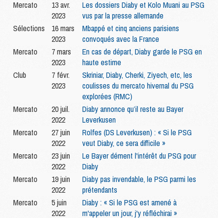
Mercato
13 avr.
Les dossiers Diaby et Kolo Muani au PSG
2023
vus par la presse allemande
Sélections
16 mars
Mbappé et cinq anciens parisiens
2023
convoqués avec la France
Mercato
7 mars
En cas de départ, Diaby garde le PSG en
2023
haute estime
Club
7 févr.
Skriniar, Diaby, Cherki, Ziyech, etc, les
2023
coulisses du mercato hivernal du PSG
explorées (RMC)
Mercato
20 juil.
Diaby annonce qu’il reste au Bayer
2022
Leverkusen
Mercato
27 juin
Rolfes (DS Leverkusen) : « Si le PSG
2022
veut Diaby, ce sera difficile »
Mercato
23 juin
Le Bayer dément l'intérêt du PSG pour
2022
Diaby
Mercato
19 juin
Diaby pas invendable, le PSG parmi les
2022
prétendants
Mercato
5 juin
Diaby : « Si le PSG est amené à
2022
m'appeler un jour, j'y réfléchirai »