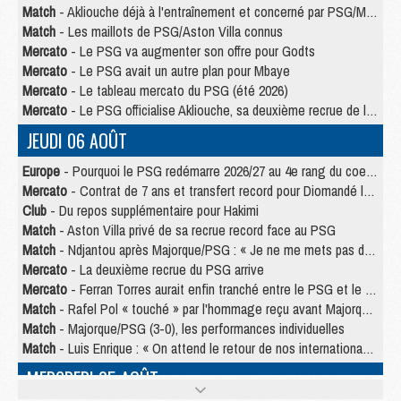
Match
- Akliouche déjà à l'entraînement et concerné par PSG/MU ?
Match
- Les maillots de PSG/Aston Villa connus
Mercato
- Le PSG va augmenter son offre pour Godts
Mercato
- Le PSG avait un autre plan pour Mbaye
Mercato
- Le tableau mercato du PSG (été 2026)
Mercato
- Le PSG officialise Akliouche, sa deuxième recrue de l’été
JEUDI 06 AOÛT
Europe
- Pourquoi le PSG redémarre 2026/27 au 4e rang du coefficient UEFA
Mercato
- Contrat de 7 ans et transfert record pour Diomandé loin du PSG
Club
- Du repos supplémentaire pour Hakimi
Match
- Aston Villa privé de sa recrue record face au PSG
Match
- Ndjantou après Majorque/PSG : « Je ne me mets pas de plafond »
Mercato
- La deuxième recrue du PSG arrive
Mercato
- Ferran Torres aurait enfin tranché entre le PSG et le Barça
Match
- Rafel Pol « touché » par l'hommage reçu avant Majorque/PSG
Match
- Majorque/PSG (3-0), les performances individuelles
Match
- Luis Enrique : « On attend le retour de nos internationaux »
MERCREDI 05 AOÛT