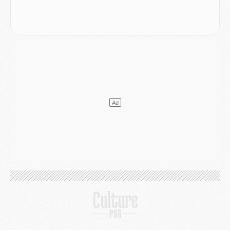
Mercato
- Le PSG veut accélérer, Ferran Torres temporise
Mercato
- Liverpool encore très loin du compte pour Barcola
LUNDI 03 AOÛT
Match
- Podcast CulturePSG : Mercato (Godts, Suzuki, Akliouche, Barcola, etc)
Mercato
- L'Ajax attend bien plus de 45M pour Mika Godts
Club
- Quatre retours importants dans le groupe du PSG, et un plus discret
Mercato
- Ayari file en Ligue 2
Club
- Le PSG s'associe avec un géant de la tech
Mercato
- Vu d'Italie, le transfert de Suzuki au PSG est bien engagé
Mercato
- Ferran Torres ne serait pas à vendre, mais...
Europe
- Gros coup dur pour Aston Villa avant de croiser le PSG
DIMANCHE 02 AOÛT
Mercato
- Le transfert de Kolo Muani à la Juventus est officiel
Mercato
- [MAJ] Le PSG a fait une grosse offre à Parme pour Suzuki
Mercato
- Le PSG a envoyé une première offre pour Mika Godts
Club
- Après Pacho, d'autres retours en vue
Mercato
- Changement de dernière minute pour Kolo Muani
SAMEDI 01 AOÛT