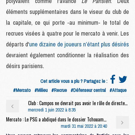
polyvalent comme l'avance
Le Parisien
. Deux
éléments supplémentaires dans le viseur du club de
la capitale, ce qui porte -au minimum- le total de
recrues visées à quatre pour le mercato à venir. Les
départs d'
une dizaine de joueurs n’étant plus désirés
devraient également conditionner la réalisation des
désirs parisiens.
Cet article vous a plu ? Partagez le :
#Mercato
#Milieu
#Recrue
#Défenseur central
#Attaque
Club : Campos ne devrait pas avoir le rôle de directeur sportif au PSG
mercredi 1 juin 2022 à 8:35
Mercato : Le PSG a abdiqué dans le dossier Tchouaméni
mardi 31 mai 2022 à 20:40