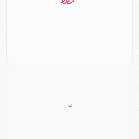
Mercato
- Le PSG officialise un quatrième prêt
Mercato
- Liverpool ne veut pas que Barcola au PSG
Match
- Majorque/PSG, quelle compo pour le premier match de la saison 2026/27 ?
MARDI 04 AOÛT
Europe
- Les chapeaux provisoires de la Ligue des champions 2026/27
Podcast
- Podcast CulturePSG : Akliouche présenté par un fan de Monaco
Club
- Le PSG dévoile sa première collection d'entraînement pour 2026/2027
Discipline
- Un arbitre inattendu, mais porte-bonheur pour Lens/PSG
Match
- Majorque/PSG, sur quelle chaine et à quelle heure regarder le match ?
Mercato
- Le plan du PSG pour Suzuki et Chevalier se précise
Mercato
- L'Ajax refuse la première offre du PSG pour Godts
Mercato
- Le PSG veut accélérer, Ferran Torres temporise
Mercato
- Liverpool encore très loin du compte pour Barcola
LUNDI 03 AOÛT
Match
- Podcast CulturePSG : Mercato (Godts, Suzuki, Akliouche, Barcola, etc)
Mercato
- L'Ajax attend bien plus de 45M pour Mika Godts
Club
- Quatre retours importants dans le groupe du PSG, et un plus discret
Mercato
- Ayari file en Ligue 2