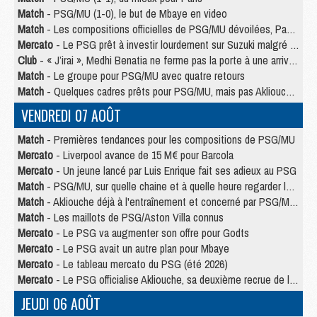
Match
- PSG/MU (1-0), le but de Mbaye en video
Match
- Les compositions officielles de PSG/MU dévoilées, Pacho titulaire
Mercato
- Le PSG prêt à investir lourdement sur Suzuki malgré Safonov et Chevalier
Club
- « J’irai », Medhi Benatia ne ferme pas la porte à une arrivée au PSG
Match
- Le groupe pour PSG/MU avec quatre retours
Match
- Quelques cadres prêts pour PSG/MU, mais pas Akliouche ?
VENDREDI 07 AOÛT
Match
- Premières tendances pour les compositions de PSG/MU
Mercato
- Liverpool avance de 15 M€ pour Barcola
Mercato
- Un jeune lancé par Luis Enrique fait ses adieux au PSG
Match
- PSG/MU, sur quelle chaine et à quelle heure regarder le match ?
Match
- Akliouche déjà à l'entraînement et concerné par PSG/MU ?
Match
- Les maillots de PSG/Aston Villa connus
Mercato
- Le PSG va augmenter son offre pour Godts
Mercato
- Le PSG avait un autre plan pour Mbaye
Mercato
- Le tableau mercato du PSG (été 2026)
Mercato
- Le PSG officialise Akliouche, sa deuxième recrue de l’été
JEUDI 06 AOÛT