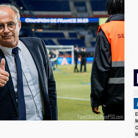
E
M
C
M