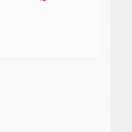
urope
- Gros coup dur pour Aston Villa avant de croiser le PSG
DIMANCHE 02 AOÛT
ercato
- Le transfert de Kolo Muani à la Juventus est officiel
ercato
- [MAJ] Le PSG a fait une grosse offre à Parme pour Suzuki
ercato
- Le PSG a envoyé une première offre pour Mika Godts
lub
- Après Pacho, d'autres retours en vue
ercato
- Changement de dernière minute pour Kolo Muani
SAMEDI 01 AOÛT
ercato
- L'agent de Mika Godts confirme un accord avec le PSG
lub
- Quels numéros de maillot pour Akliouche et Digne au PSG ?
atch
- Un hommage prévu lors de Brest/PSG
ercato
- Le PSG et le Barça ont rendez-vous pour Ferran Torres
ercato
- Guéla Doué dans les listes du PSG
ercato
- Le transfert de Mika Godts au PSG en bonne voie
VENDREDI 31 JUILLET
atch
- Un diffuseur annoncé pour les deux premiers matchs amicaux du PSG
ercato
- Le transfert d'Akliouche au PSG bouclé, le montant se précise
lub
- Un retour majeur dans le groupe du PSG