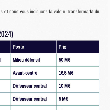
C
M
 et nous vous indiquons la valeur Transfermarkt du
S
2024)
M
C
M
Poste
Prix
C
M
d
Milieu défensif
50 M€
M
Avant-centre
16,5 M€
M
M
Défenseur central
10 M€
M
M
M
Défenseur central
5 M€
M
M