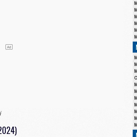
M
M
M
M
M
M
M
M
M
C
M
M
M
M
M
i
M
M
 2024)