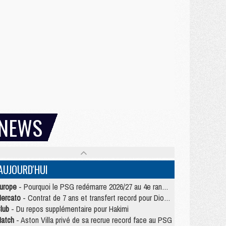
NEWS
AUJOURD'HUI
urope
- Pourquoi le PSG redémarre 2026/27 au 4e rang du coefficient UEFA
ercato
- Contrat de 7 ans et transfert record pour Diomandé loin du PSG
lub
- Du repos supplémentaire pour Hakimi
atch
- Aston Villa privé de sa recrue record face au PSG