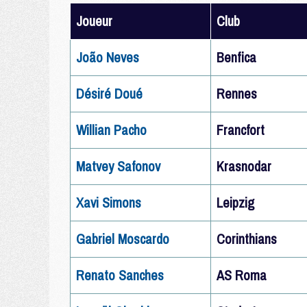
Joueur
Club
João Neves
Benfica
Désiré Doué
Rennes
Willian Pacho
Francfort
Matvey Safonov
Krasnodar
Xavi Simons
Leipzig
Gabriel Moscardo
Corinthians
Renato Sanches
AS Roma