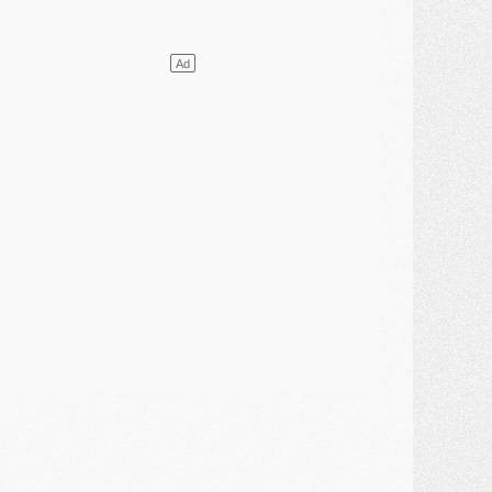
lub
- [MAJ] Ndjantou et deux jeunes du PSG annoncés dans un tournoi U21
ercato
- L'étonnante piste Suzuki confirmée et onéreuse
JEUDI 30 JUILLET
élections
- Ancelotti fait le ménage au Brésil mais veut garder Marquinhos
ercato
- Le statu quo du milieu du PSG se précise
lub
- Le PSG plutôt que la FIFA pour Al-Khelaïfi, poussé par l'UEFA ?
ercato
- Le PSG presserait Ferran Torres de se décider, deux pistes de secours
lub
- Déguisements, shopping, double scouting, Luis Campos dévoile ses méthodes
ercato
- Kroupi retiré du mercato
ercato
- Enfin une avancée dans le transfert d'Akliouche
MERCREDI 29 JUILLET
ercato
- Ferran Torres priorité du PSG, mais ouvert à tout
ercato
- Première offre de Liverpool en approche pour Barcola
ercato
- Le montant du transfert de Kolo Muani se précise, la formule aussi
ercato
- Kolo Muani attendu en Italie, son transfert débloqué
ercato
- Monaco a encore repoussé une offre du PSG pour Akliouche
ercato
- Liverpool presque d'accord avec Barcola, le PSG pas du tout
ercato
- Moment décisif pour le transfert de Kolo Muani