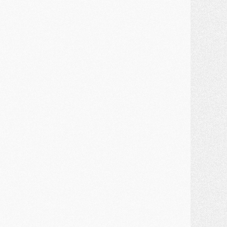
MARDI 28 JUILLET
ercato
- Des intermédiaires ont tenté de relancer Diomande au PSG
lub
- Au moins neuf jeunes conviés à l'entraînement des pros
ercato
- Une partie du communiqué du PSG sur Diomande expliquée
ercato
- Barcola futur plus gros transfert de l'été ?
ormation
- Retour sur la saison des U17 du PSG en 7 chiffres clés
lub
- Le PSG connaît ses premiers matches de septembre
ercato
- Un troisième prêt bouclé par le PSG
LUNDI 27 JUILLET
odcast
- Podcast CulturePSG à 22h : Mercato (Barcola, Diomande, etc)
ercato
- La prolongation de Dembélé au PSG dans la dernière ligne droite
lub
- Le PSG a fait sa reprise avec... 9 joueurs
és. sociaux
- Les Portugais du PSG réunis pendant leurs vacances
ercato
- Le PSG avance sur la piste Suzuki
ercato
- Après Digne, un autre défenseur en approche au PSG ?
lub
- Une petite quinzaine de joueurs attendus pour la reprise de l'entraînement du PSG
DIMANCHE 26 JUILLET