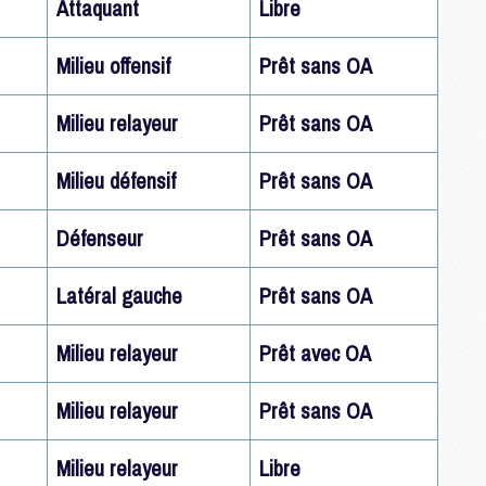
Attaquant
Libre
Milieu offensif
Prêt sans OA
M
C
M
Milieu relayeur
Prêt sans OA
M
F
Milieu défensif
Prêt sans OA
C
M
Défenseur
Prêt sans OA
P
Latéral gauche
Prêt sans OA
M
C
Milieu relayeur
Prêt avec OA
R
M
M
Milieu relayeur
Prêt sans OA
C
Milieu relayeur
Libre