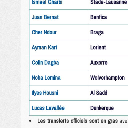
Ismaël Gharbi
Stade-Lausanne
Juan Bernat
Benfica
Cher Ndour
Braga
Ayman Kari
Lorient
Colin Dagba
Auxerre
Noha Lemina
Wolverhampton
Ilyes Housni
Al Sadd
Lucas Lavallée
Dunkerque
Les transferts officiels sont en gras
avec