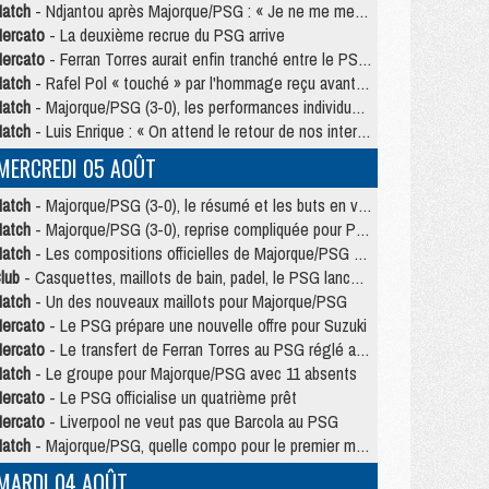
atch
- Ndjantou après Majorque/PSG : « Je ne me mets pas de plafond »
ercato
- La deuxième recrue du PSG arrive
ercato
- Ferran Torres aurait enfin tranché entre le PSG et le Barça
atch
- Rafel Pol « touché » par l'hommage reçu avant Majorque/PSG
atch
- Majorque/PSG (3-0), les performances individuelles
atch
- Luis Enrique : « On attend le retour de nos internationaux »
MERCREDI 05 AOÛT
atch
- Majorque/PSG (3-0), le résumé et les buts en video
atch
- Majorque/PSG (3-0), reprise compliquée pour Paris
atch
- Les compositions officielles de Majorque/PSG avec Kvara et de nombreux jeunes
lub
- Casquettes, maillots de bain, padel, le PSG lance sa collection été
atch
- Un des nouveaux maillots pour Majorque/PSG
ercato
- Le PSG prépare une nouvelle offre pour Suzuki
ercato
- Le transfert de Ferran Torres au PSG réglé avant le 12 août ?
atch
- Le groupe pour Majorque/PSG avec 11 absents
ercato
- Le PSG officialise un quatrième prêt
ercato
- Liverpool ne veut pas que Barcola au PSG
atch
- Majorque/PSG, quelle compo pour le premier match de la saison 2026/27 ?
MARDI 04 AOÛT