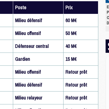
Poste
Prix
E
P
C
Milieu défensif
60 M€
D
M
Milieu offensif
50 M€
M
M
M
Défenseur central
40 M€
M
M
Gardien
15 M€
Milieu offensif
Retour prêt
M
M
C
Milieu défensif
Retour prêt
M
C
Milieu relayeur
Retour prêt
M
M