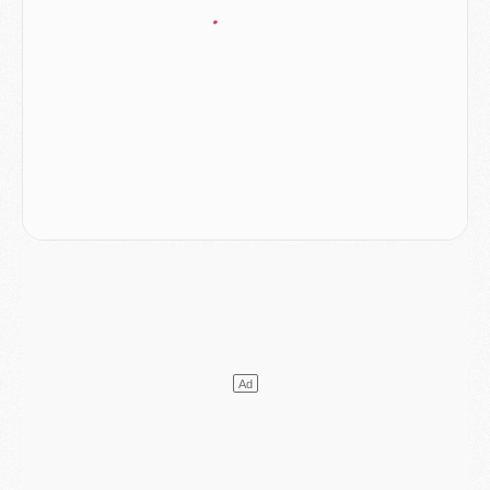
Mercato
- Le PSG veut accélérer, Ferran Torres temporise
Mercato
- Liverpool encore très loin du compte pour Barcola
LUNDI 03 AOÛT
Match
- Podcast CulturePSG : Mercato (Godts, Suzuki, Akliouche, Barcola, etc)
Mercato
- L'Ajax attend bien plus de 45M pour Mika Godts
Club
- Quatre retours importants dans le groupe du PSG, et un plus discret
Mercato
- Ayari file en Ligue 2
Club
- Le PSG s'associe avec un géant de la tech
Mercato
- Vu d'Italie, le transfert de Suzuki au PSG est bien engagé
Mercato
- Ferran Torres ne serait pas à vendre, mais...
Europe
- Gros coup dur pour Aston Villa avant de croiser le PSG
DIMANCHE 02 AOÛT
Mercato
- Le transfert de Kolo Muani à la Juventus est officiel
Mercato
- [MAJ] Le PSG a fait une grosse offre à Parme pour Suzuki
Mercato
- Le PSG a envoyé une première offre pour Mika Godts
Club
- Après Pacho, d'autres retours en vue
Mercato
- Changement de dernière minute pour Kolo Muani