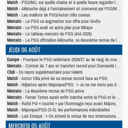
Match
- PSG/MU, sur quelle chaine et à quelle heure regarder le match ?
Match
- Akliouche déjà à l'entraînement et concerné par PSG/MU ?
Match
- Les maillots de PSG/Aston Villa connus
Mercato
- Le PSG va augmenter son offre pour Godts
Mercato
- Le PSG avait un autre plan pour Mbaye
Mercato
- Le tableau mercato du PSG (été 2026)
Mercato
- Le PSG officialise Akliouche, sa deuxième recrue de l’été
JEUDI 06 AOÛT
Europe
- Pourquoi le PSG redémarre 2026/27 au 4e rang du coefficient UEFA
Mercato
- Contrat de 7 ans et transfert record pour Diomandé loin du PSG
Club
- Du repos supplémentaire pour Hakimi
Match
- Aston Villa privé de sa recrue record face au PSG
Match
- Ndjantou après Majorque/PSG : « Je ne me mets pas de plafond »
Mercato
- La deuxième recrue du PSG arrive
Mercato
- Ferran Torres aurait enfin tranché entre le PSG et le Barça
Match
- Rafel Pol « touché » par l'hommage reçu avant Majorque/PSG
Match
- Majorque/PSG (3-0), les performances individuelles
Match
- Luis Enrique : « On attend le retour de nos internationaux »
MERCREDI 05 AOÛT