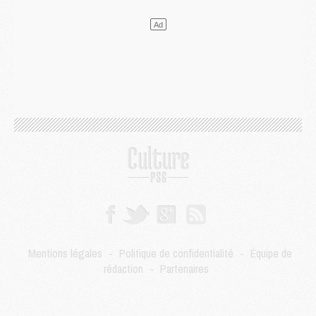
Mercato
- Le transfert de Kolo Muani à la Juventus est officiel
Mercato
- [MAJ] Le PSG a fait une grosse offre à Parme pour Suzuki
Mercato
- Le PSG a envoyé une première offre pour Mika Godts
Club
- Après Pacho, d'autres retours en vue
Mercato
- Changement de dernière minute pour Kolo Muani
SAMEDI 01 AOÛT
Mercato
- L'agent de Mika Godts confirme un accord avec le PSG
Club
- Quels numéros de maillot pour Akliouche et Digne au PSG ?
Match
- Un hommage prévu lors de Brest/PSG
Mercato
- Le PSG et le Barça ont rendez-vous pour Ferran Torres
Mercato
- Guéla Doué dans les listes du PSG
Mercato
- Le transfert de Mika Godts au PSG en bonne voie
VENDREDI 31 JUILLET
Match
- Un diffuseur annoncé pour les deux premiers matchs amicaux du PSG
Mentions légales
-
Politique de confidentialité
-
Équipe de
Mercato
- Le transfert d'Akliouche au PSG bouclé, le montant se précise
rédaction
-
Partenaires
Club
- Un retour majeur dans le groupe du PSG
Club
- [MAJ] Ndjantou et deux jeunes du PSG annoncés dans un tournoi U21
Mercato
- L'étonnante piste Suzuki confirmée et onéreuse