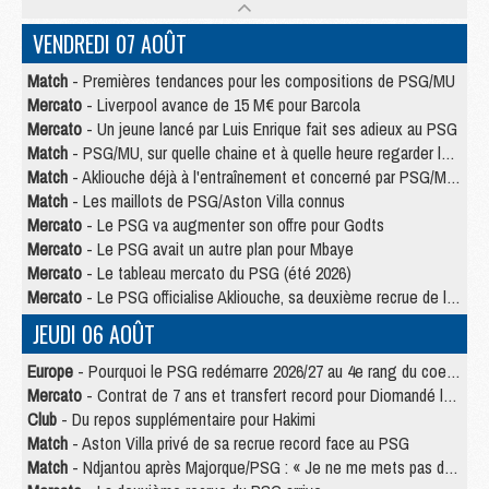
VENDREDI 07 AOÛT
Match
- Premières tendances pour les compositions de PSG/MU
Mercato
- Liverpool avance de 15 M€ pour Barcola
Mercato
- Un jeune lancé par Luis Enrique fait ses adieux au PSG
Match
- PSG/MU, sur quelle chaine et à quelle heure regarder le match ?
Match
- Akliouche déjà à l'entraînement et concerné par PSG/MU ?
Match
- Les maillots de PSG/Aston Villa connus
Mercato
- Le PSG va augmenter son offre pour Godts
Mercato
- Le PSG avait un autre plan pour Mbaye
Mercato
- Le tableau mercato du PSG (été 2026)
Mercato
- Le PSG officialise Akliouche, sa deuxième recrue de l’été
JEUDI 06 AOÛT
Europe
- Pourquoi le PSG redémarre 2026/27 au 4e rang du coefficient UEFA
Mercato
- Contrat de 7 ans et transfert record pour Diomandé loin du PSG
Club
- Du repos supplémentaire pour Hakimi
Match
- Aston Villa privé de sa recrue record face au PSG
Match
- Ndjantou après Majorque/PSG : « Je ne me mets pas de plafond »