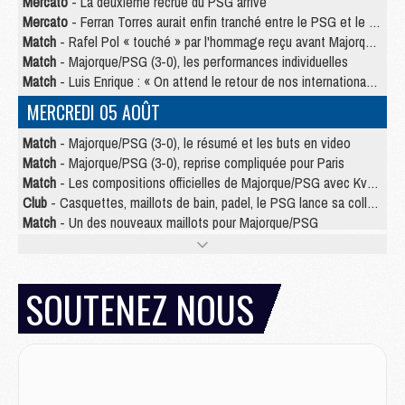
Mercato
- La deuxième recrue du PSG arrive
Mercato
- Ferran Torres aurait enfin tranché entre le PSG et le Barça
Match
- Rafel Pol « touché » par l'hommage reçu avant Majorque/PSG
Match
- Majorque/PSG (3-0), les performances individuelles
Match
- Luis Enrique : « On attend le retour de nos internationaux »
MERCREDI 05 AOÛT
Match
- Majorque/PSG (3-0), le résumé et les buts en video
Match
- Majorque/PSG (3-0), reprise compliquée pour Paris
Match
- Les compositions officielles de Majorque/PSG avec Kvara et de nombreux jeunes
Club
- Casquettes, maillots de bain, padel, le PSG lance sa collection été
Match
- Un des nouveaux maillots pour Majorque/PSG
Mercato
- Le PSG prépare une nouvelle offre pour Suzuki
Mercato
- Le transfert de Ferran Torres au PSG réglé avant le 12 août ?
Match
- Le groupe pour Majorque/PSG avec 11 absents
SOUTENEZ NOUS
Mercato
- Le PSG officialise un quatrième prêt
Mercato
- Liverpool ne veut pas que Barcola au PSG
Match
- Majorque/PSG, quelle compo pour le premier match de la saison 2026/27 ?
MARDI 04 AOÛT
Europe
- Les chapeaux provisoires de la Ligue des champions 2026/27