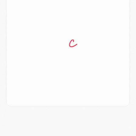
Podcast
- Podcast CulturePSG : Akliouche présenté par un fan de Monaco
Club
- Le PSG dévoile sa première collection d'entraînement pour 2026/2027
Discipline
- Un arbitre inattendu, mais porte-bonheur pour Lens/PSG
Match
- Majorque/PSG, sur quelle chaine et à quelle heure regarder le match ?
Mercato
- Le plan du PSG pour Suzuki et Chevalier se précise
Mercato
- L'Ajax refuse la première offre du PSG pour Godts
Mercato
- Le PSG veut accélérer, Ferran Torres temporise
Mercato
- Liverpool encore très loin du compte pour Barcola
LUNDI 03 AOÛT
Match
- Podcast CulturePSG : Mercato (Godts, Suzuki, Akliouche, Barcola, etc)
Mercato
- L'Ajax attend bien plus de 45M pour Mika Godts
Club
- Quatre retours importants dans le groupe du PSG, et un plus discret
Mercato
- Ayari file en Ligue 2
Club
- Le PSG s'associe avec un géant de la tech
Mercato
- Vu d'Italie, le transfert de Suzuki au PSG est bien engagé
Mercato
- Ferran Torres ne serait pas à vendre, mais...
Europe
- Gros coup dur pour Aston Villa avant de croiser le PSG
DIMANCHE 02 AOÛT