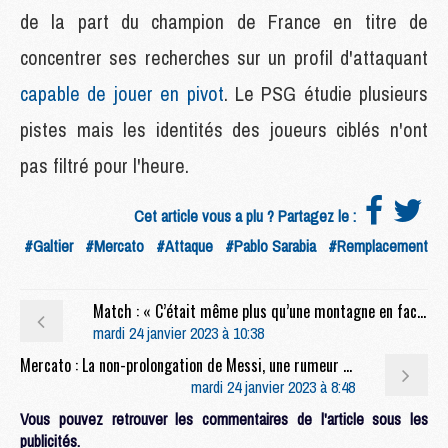
de la part du champion de France en titre de
concentrer ses recherches sur un profil d'attaquant
capable de jouer en pivot
. Le PSG étudie plusieurs
pistes mais les identités des joueurs ciblés n'ont
pas filtré pour l'heure.
Cet article vous a plu ? Partagez le :
#Galtier
#Mercato
#Attaque
#Pablo Sarabia
#Remplacement
Match : « C’était même plus qu’une montagne en face », l’US Pays de Cassel réaliste après la défaite face au PSG
mardi 24 janvier 2023 à 10:38
Mercato : La non-prolongation de Messi, une rumeur venue du Barça ?
mardi 24 janvier 2023 à 8:48
Vous pouvez retrouver les commentaires de l'article sous les
publicités.