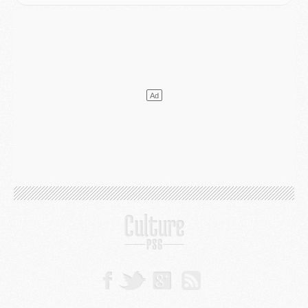
Match
- Majorque/PSG, sur quelle chaine et à quelle heure regarder le match ?
Mercato
- Le plan du PSG pour Suzuki et Chevalier se précise
Mercato
- L'Ajax refuse la première offre du PSG pour Godts
Mercato
- Le PSG veut accélérer, Ferran Torres temporise
Mercato
- Liverpool encore très loin du compte pour Barcola
LUNDI 03 AOÛT
Match
- Podcast CulturePSG : Mercato (Godts, Suzuki, Akliouche, Barcola, etc)
Mercato
- L'Ajax attend bien plus de 45M pour Mika Godts
Club
- Quatre retours importants dans le groupe du PSG, et un plus discret
Mercato
- Ayari file en Ligue 2
Club
- Le PSG s'associe avec un géant de la tech
Mercato
- Vu d'Italie, le transfert de Suzuki au PSG est bien engagé
Mercato
- Ferran Torres ne serait pas à vendre, mais...
Europe
- Gros coup dur pour Aston Villa avant de croiser le PSG
DIMANCHE 02 AOÛT
Mercato
- Le transfert de Kolo Muani à la Juventus est officiel
Mercato
- [MAJ] Le PSG a fait une grosse offre à Parme pour Suzuki
Mercato
- Le PSG a envoyé une première offre pour Mika Godts