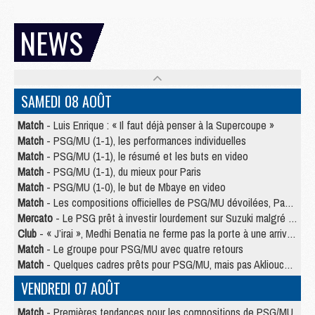
NEWS
SAMEDI 08 AOÛT
Match
- Luis Enrique : « Il faut déjà penser à la Supercoupe »
Match
- PSG/MU (1-1), les performances individuelles
Match
- PSG/MU (1-1), le résumé et les buts en video
Match
- PSG/MU (1-1), du mieux pour Paris
Match
- PSG/MU (1-0), le but de Mbaye en video
Match
- Les compositions officielles de PSG/MU dévoilées, Pacho titulaire
Mercato
- Le PSG prêt à investir lourdement sur Suzuki malgré Safonov et Chevalier
Club
- « J’irai », Medhi Benatia ne ferme pas la porte à une arrivée au PSG
Match
- Le groupe pour PSG/MU avec quatre retours
Match
- Quelques cadres prêts pour PSG/MU, mais pas Akliouche ?
VENDREDI 07 AOÛT
Match
- Premières tendances pour les compositions de PSG/MU