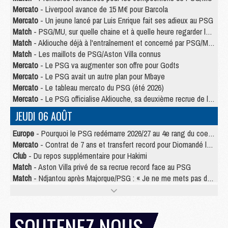
Mercato
- Liverpool avance de 15 M€ pour Barcola
Mercato
- Un jeune lancé par Luis Enrique fait ses adieux au PSG
Match
- PSG/MU, sur quelle chaine et à quelle heure regarder le match ?
Match
- Akliouche déjà à l'entraînement et concerné par PSG/MU ?
Match
- Les maillots de PSG/Aston Villa connus
Mercato
- Le PSG va augmenter son offre pour Godts
Mercato
- Le PSG avait un autre plan pour Mbaye
Mercato
- Le tableau mercato du PSG (été 2026)
Mercato
- Le PSG officialise Akliouche, sa deuxième recrue de l’été
JEUDI 06 AOÛT
Europe
- Pourquoi le PSG redémarre 2026/27 au 4e rang du coefficient UEFA
Mercato
- Contrat de 7 ans et transfert record pour Diomandé loin du PSG
Club
- Du repos supplémentaire pour Hakimi
Match
- Aston Villa privé de sa recrue record face au PSG
Match
- Ndjantou après Majorque/PSG : « Je ne me mets pas de plafond »
Mercato
- La deuxième recrue du PSG arrive
Mercato
- Ferran Torres aurait enfin tranché entre le PSG et le Barça
Match
- Rafel Pol « touché » par l'hommage reçu avant Majorque/PSG
SOUTENEZ NOUS
Match
- Majorque/PSG (3-0), les performances individuelles