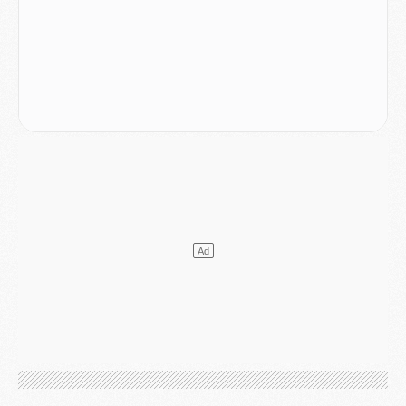
Mercato
- [MAJ] Le PSG a fait une grosse offre à Parme pour Suzuki
Mercato
- Le PSG a envoyé une première offre pour Mika Godts
Club
- Après Pacho, d'autres retours en vue
Mercato
- Changement de dernière minute pour Kolo Muani
SAMEDI 01 AOÛT
Mercato
- L'agent de Mika Godts confirme un accord avec le PSG
Club
- Quels numéros de maillot pour Akliouche et Digne au PSG ?
Match
- Un hommage prévu lors de Brest/PSG
Mercato
- Le PSG et le Barça ont rendez-vous pour Ferran Torres
Mercato
- Guéla Doué dans les listes du PSG
Mercato
- Le transfert de Mika Godts au PSG en bonne voie
VENDREDI 31 JUILLET
Match
- Un diffuseur annoncé pour les deux premiers matchs amicaux du PSG
Mercato
- Le transfert d'Akliouche au PSG bouclé, le montant se précise
Club
- Un retour majeur dans le groupe du PSG
Club
- [MAJ] Ndjantou et deux jeunes du PSG annoncés dans un tournoi U21
Mercato
- L'étonnante piste Suzuki confirmée et onéreuse