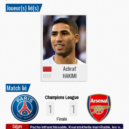
Joueur(s) lié(s)
Achraf
MAR
HAKIMI
Match lié
Champions League
1
1
Finale