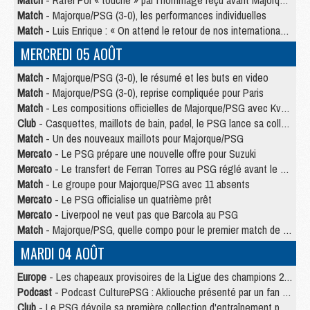
Match
- Rafel Pol « touché » par l'hommage reçu avant Majorque/PSG
Match
- Majorque/PSG (3-0), les performances individuelles
Match
- Luis Enrique : « On attend le retour de nos internationaux »
MERCREDI 05 AOÛT
Match
- Majorque/PSG (3-0), le résumé et les buts en video
Match
- Majorque/PSG (3-0), reprise compliquée pour Paris
Match
- Les compositions officielles de Majorque/PSG avec Kvara et de nombreux jeunes
Club
- Casquettes, maillots de bain, padel, le PSG lance sa collection été
Match
- Un des nouveaux maillots pour Majorque/PSG
Mercato
- Le PSG prépare une nouvelle offre pour Suzuki
Mercato
- Le transfert de Ferran Torres au PSG réglé avant le 12 août ?
Match
- Le groupe pour Majorque/PSG avec 11 absents
Mercato
- Le PSG officialise un quatrième prêt
Mercato
- Liverpool ne veut pas que Barcola au PSG
Match
- Majorque/PSG, quelle compo pour le premier match de la saison 2026/27 ?
MARDI 04 AOÛT
Europe
- Les chapeaux provisoires de la Ligue des champions 2026/27
Podcast
- Podcast CulturePSG : Akliouche présenté par un fan de Monaco
Club
- Le PSG dévoile sa première collection d'entraînement pour 2026/2027