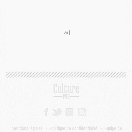
Mercato
- Ferran Torres ne serait pas à vendre, mais...
Europe
- Gros coup dur pour Aston Villa avant de croiser le PSG
DIMANCHE 02 AOÛT
Mercato
- Le transfert de Kolo Muani à la Juventus est officiel
Mercato
- [MAJ] Le PSG a fait une grosse offre à Parme pour Suzuki
Mercato
- Le PSG a envoyé une première offre pour Mika Godts
Club
- Après Pacho, d'autres retours en vue
Mercato
- Changement de dernière minute pour Kolo Muani
SAMEDI 01 AOÛT
Mercato
- L'agent de Mika Godts confirme un accord avec le PSG
Club
- Quels numéros de maillot pour Akliouche et Digne au PSG ?
Match
- Un hommage prévu lors de Brest/PSG
Mercato
- Le PSG et le Barça ont rendez-vous pour Ferran Torres
Mercato
- Guéla Doué dans les listes du PSG
Mercato
- Le transfert de Mika Godts au PSG en bonne voie
VENDREDI 31 JUILLET
Match
- Un diffuseur annoncé pour les deux premiers matchs amicaux du PSG
Mentions légales
-
Politique de confidentialité
-
Équipe de