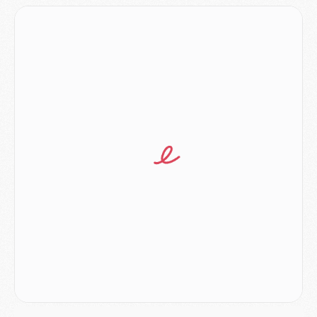
Match
- Majorque/PSG, quelle compo pour le premier match de la saison 2026/27 ?
MARDI 04 AOÛT
Europe
- Les chapeaux provisoires de la Ligue des champions 2026/27
Podcast
- Podcast CulturePSG : Akliouche présenté par un fan de Monaco
Club
- Le PSG dévoile sa première collection d'entraînement pour 2026/2027
Discipline
- Un arbitre inattendu, mais porte-bonheur pour Lens/PSG
Match
- Majorque/PSG, sur quelle chaine et à quelle heure regarder le match ?
Mercato
- Le plan du PSG pour Suzuki et Chevalier se précise
Mercato
- L'Ajax refuse la première offre du PSG pour Godts
Mercato
- Le PSG veut accélérer, Ferran Torres temporise
Mercato
- Liverpool encore très loin du compte pour Barcola
LUNDI 03 AOÛT
Match
- Podcast CulturePSG : Mercato (Godts, Suzuki, Akliouche, Barcola, etc)
Mercato
- L'Ajax attend bien plus de 45M pour Mika Godts
Club
- Quatre retours importants dans le groupe du PSG, et un plus discret
Mercato
- Ayari file en Ligue 2
Club
- Le PSG s'associe avec un géant de la tech
Mercato
- Vu d'Italie, le transfert de Suzuki au PSG est bien engagé