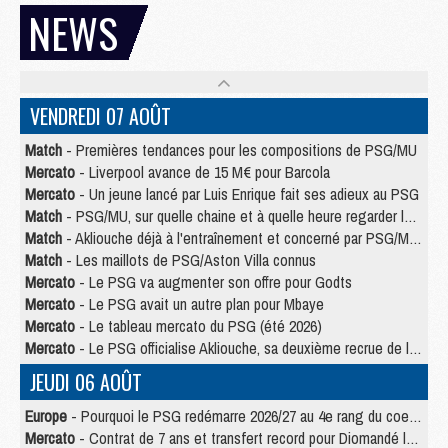
NEWS
VENDREDI 07 AOÛT
Match
- Premières tendances pour les compositions de PSG/MU
Mercato
- Liverpool avance de 15 M€ pour Barcola
Mercato
- Un jeune lancé par Luis Enrique fait ses adieux au PSG
Match
- PSG/MU, sur quelle chaine et à quelle heure regarder le match ?
Match
- Akliouche déjà à l'entraînement et concerné par PSG/MU ?
Match
- Les maillots de PSG/Aston Villa connus
Mercato
- Le PSG va augmenter son offre pour Godts
Mercato
- Le PSG avait un autre plan pour Mbaye
Mercato
- Le tableau mercato du PSG (été 2026)
Mercato
- Le PSG officialise Akliouche, sa deuxième recrue de l’été
JEUDI 06 AOÛT
Europe
- Pourquoi le PSG redémarre 2026/27 au 4e rang du coefficient UEFA
Mercato
- Contrat de 7 ans et transfert record pour Diomandé loin du PSG