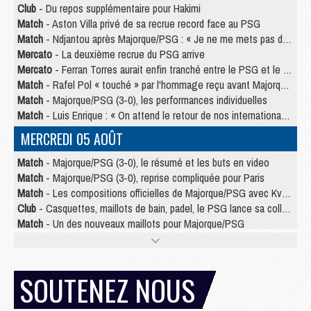
Club
- Du repos supplémentaire pour Hakimi
Match
- Aston Villa privé de sa recrue record face au PSG
Match
- Ndjantou après Majorque/PSG : « Je ne me mets pas de plafond »
Mercato
- La deuxième recrue du PSG arrive
Mercato
- Ferran Torres aurait enfin tranché entre le PSG et le Barça
Match
- Rafel Pol « touché » par l'hommage reçu avant Majorque/PSG
Match
- Majorque/PSG (3-0), les performances individuelles
Match
- Luis Enrique : « On attend le retour de nos internationaux »
MERCREDI 05 AOÛT
Match
- Majorque/PSG (3-0), le résumé et les buts en video
Match
- Majorque/PSG (3-0), reprise compliquée pour Paris
Match
- Les compositions officielles de Majorque/PSG avec Kvara et de nombreux jeunes
Club
- Casquettes, maillots de bain, padel, le PSG lance sa collection été
Match
- Un des nouveaux maillots pour Majorque/PSG
Mercato
- Le PSG prépare une nouvelle offre pour Suzuki
Mercato
- Le transfert de Ferran Torres au PSG réglé avant le 12 août ?
Match
- Le groupe pour Majorque/PSG avec 11 absents
SOUTENEZ NOUS
Mercato
- Le PSG officialise un quatrième prêt
Mercato
- Liverpool ne veut pas que Barcola au PSG