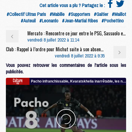
Cet article vous a plu ? Partagez le :
#Collectif Ultras Paris
#Mabille
#Supporters
#Galtier
#Maillot
#Auteuil
#Leonardo
#Jean-Martial Ribes
#Pochettino
Mercato : Rencontre ce jour entre le PSG, Sassuolo et l’agent de Scamacca
vendredi 8 juillet 2022 à 11:14
Club : Rappel à l’ordre pour Michut suite à son absence
vendredi 8 juillet 2022 à 9:35
Vous pouvez retrouver les commentaires de l'article sous les
publicités.