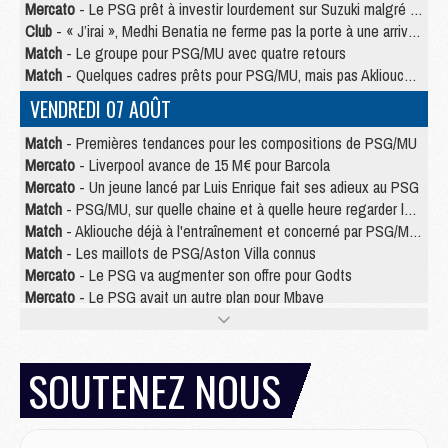
Mercato
- Le PSG prêt à investir lourdement sur Suzuki malgré Safonov et Chevalier
Club
- « J’irai », Medhi Benatia ne ferme pas la porte à une arrivée au PSG
Match
- Le groupe pour PSG/MU avec quatre retours
Match
- Quelques cadres prêts pour PSG/MU, mais pas Akliouche ?
VENDREDI 07 AOÛT
Match
- Premières tendances pour les compositions de PSG/MU
Mercato
- Liverpool avance de 15 M€ pour Barcola
Mercato
- Un jeune lancé par Luis Enrique fait ses adieux au PSG
Match
- PSG/MU, sur quelle chaine et à quelle heure regarder le match ?
Match
- Akliouche déjà à l'entraînement et concerné par PSG/MU ?
Match
- Les maillots de PSG/Aston Villa connus
Mercato
- Le PSG va augmenter son offre pour Godts
Mercato
- Le PSG avait un autre plan pour Mbaye
Mercato
- Le tableau mercato du PSG (été 2026)
Mercato
- Le PSG officialise Akliouche, sa deuxième recrue de l’été
SOUTENEZ NOUS
JEUDI 06 AOÛT
Europe
- Pourquoi le PSG redémarre 2026/27 au 4e rang du coefficient UEFA
Mercato
- Contrat de 7 ans et transfert record pour Diomandé loin du PSG