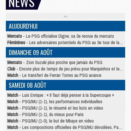
NEWS
AUJOURD'HUI
Mercato
- Le PSG officialise Digne, sa 3e recrue du mercato
Féminines
- Les adversaires potentiels du PSG au 3e tour de la Ligue des Champions féminine
DIMANCHE 09 AOÛT
Mercato
- Zion Suzuki plus proche que jamais du PSG
Club
- Encore plus de temps de jeu prévu pour Marquinhos et les Portugais en Supercoupe
Match
- Le transfert de Ferran Torres au PSG avance
SAMEDI 08 AOÛT
Match
- Luis Enrique : « Il faut déjà penser à la Supercoupe »
Match
- PSG/MU (1-1), les performances individuelles
Match
- PSG/MU (1-1), le résumé et les buts en video
Match
- PSG/MU (1-1), du mieux pour Paris
Match
- PSG/MU (1-0), le but de Mbaye en video
Match
- Les compositions officielles de PSG/MU dévoilées, Pacho titulaire