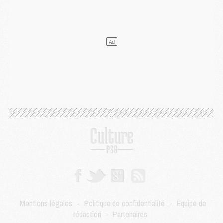
MARDI 04 AOÛT
Europe
- Les chapeaux provisoires de la Ligue des champions 2026/27
Podcast
- Podcast CulturePSG : Akliouche présenté par un fan de Monaco
Club
- Le PSG dévoile sa première collection d'entraînement pour 2026/2027
Discipline
- Un arbitre inattendu, mais porte-bonheur pour Lens/PSG
Match
- Majorque/PSG, sur quelle chaine et à quelle heure regarder le match ?
Mercato
- Le plan du PSG pour Suzuki et Chevalier se précise
Mercato
- L'Ajax refuse la première offre du PSG pour Godts
Mercato
- Le PSG veut accélérer, Ferran Torres temporise
Mercato
- Liverpool encore très loin du compte pour Barcola
LUNDI 03 AOÛT
Match
- Podcast CulturePSG : Mercato (Godts, Suzuki, Akliouche, Barcola, etc)
Mercato
- L'Ajax attend bien plus de 45M pour Mika Godts
Club
- Quatre retours importants dans le groupe du PSG, et un plus discret
Mercato
- Ayari file en Ligue 2
Club
- Le PSG s'associe avec un géant de la tech
Mentions légales
-
Politique de confidentialité
-
Équipe de
Mercato
- Vu d'Italie, le transfert de Suzuki au PSG est bien engagé
rédaction
-
Partenaires
Mercato
- Ferran Torres ne serait pas à vendre, mais...