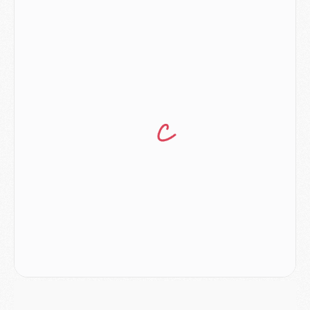
Club
- Du repos supplémentaire pour Hakimi
Match
- Aston Villa privé de sa recrue record face au PSG
Match
- Ndjantou après Majorque/PSG : « Je ne me mets pas de plafond »
Mercato
- La deuxième recrue du PSG arrive
Mercato
- Ferran Torres aurait enfin tranché entre le PSG et le Barça
Match
- Rafel Pol « touché » par l'hommage reçu avant Majorque/PSG
Match
- Majorque/PSG (3-0), les performances individuelles
Match
- Luis Enrique : « On attend le retour de nos internationaux »
MERCREDI 05 AOÛT
Match
- Majorque/PSG (3-0), le résumé et les buts en video
Match
- Majorque/PSG (3-0), reprise compliquée pour Paris
Match
- Les compositions officielles de Majorque/PSG avec Kvara et de nombreux jeunes
Club
- Casquettes, maillots de bain, padel, le PSG lance sa collection été
Match
- Un des nouveaux maillots pour Majorque/PSG
Mercato
- Le PSG prépare une nouvelle offre pour Suzuki
Mercato
- Le transfert de Ferran Torres au PSG réglé avant le 12 août ?
Match
- Le groupe pour Majorque/PSG avec 11 absents
Mercato
- Le PSG officialise un quatrième prêt
Mercato
- Liverpool ne veut pas que Barcola au PSG
Match
- Majorque/PSG, quelle compo pour le premier match de la saison 2026/27 ?