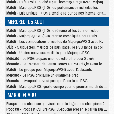
Match
- Rafel Pol « touché » par l'hommage reçu avant Majorque/PSG
Match
- Majorque/PSG (3-0), les performances individuelles
Match
- Luis Enrique : « On attend le retour de nos internationaux »
MERCREDI 05 AOÛT
Match
- Majorque/PSG (3-0), le résumé et les buts en video
Match
- Majorque/PSG (3-0), reprise compliquée pour Paris
Match
- Les compositions officielles de Majorque/PSG avec Kvara et de nombreux jeunes
Club
- Casquettes, maillots de bain, padel, le PSG lance sa collection été
Match
- Un des nouveaux maillots pour Majorque/PSG
Mercato
- Le PSG prépare une nouvelle offre pour Suzuki
Mercato
- Le transfert de Ferran Torres au PSG réglé avant le 12 août ?
Match
- Le groupe pour Majorque/PSG avec 11 absents
Mercato
- Le PSG officialise un quatrième prêt
Mercato
- Liverpool ne veut pas que Barcola au PSG
Match
- Majorque/PSG, quelle compo pour le premier match de la saison 2026/27 ?
MARDI 04 AOÛT
Europe
- Les chapeaux provisoires de la Ligue des champions 2026/27
Podcast
- Podcast CulturePSG : Akliouche présenté par un fan de Monaco