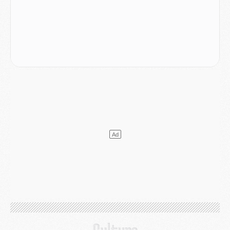
Mercato
- [MAJ] Le PSG a fait une grosse offre à Parme pour Suzuki
Mercato
- Le PSG a envoyé une première offre pour Mika Godts
Club
- Après Pacho, d'autres retours en vue
Mercato
- Changement de dernière minute pour Kolo Muani
SAMEDI 01 AOÛT
Mercato
- L'agent de Mika Godts confirme un accord avec le PSG
Club
- Quels numéros de maillot pour Akliouche et Digne au PSG ?
Match
- Un hommage prévu lors de Brest/PSG
Mercato
- Le PSG et le Barça ont rendez-vous pour Ferran Torres
Mercato
- Guéla Doué dans les listes du PSG
Mercato
- Le transfert de Mika Godts au PSG en bonne voie
VENDREDI 31 JUILLET
Match
- Un diffuseur annoncé pour les deux premiers matchs amicaux du PSG
Mercato
- Le transfert d'Akliouche au PSG bouclé, le montant se précise
Club
- Un retour majeur dans le groupe du PSG
Club
- [MAJ] Ndjantou et deux jeunes du PSG annoncés dans un tournoi U21
Mercato
- L'étonnante piste Suzuki confirmée et onéreuse