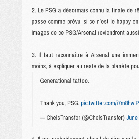
Le PSG a désormais connu la finale de rê
passe comme prévu, si ce n’est le happy en
images de ce PSG/Arsenal reviendront aussi 
Il faut reconnaître à Arsenal une immen
moins, à expliquer au reste de la planète pou
Generational tattoo.
Thank you, PSG.
pic.twitter.com/i7m8hwl
— ChelsTransfer (@ChelsTransfer)
June 
Il est probablement abusif de dire que le 