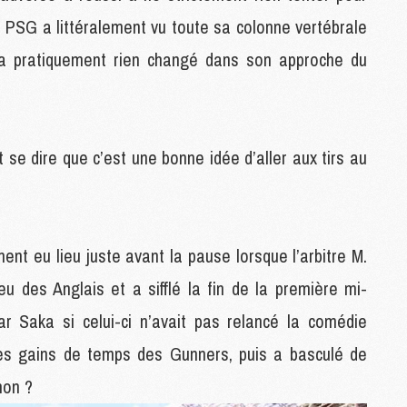
M
e PSG a littéralement vu toute sa colonne vertébrale
M
n’a pratiquement rien changé dans son approche du
M
M
C
e dire que c’est une bonne idée d’aller aux tirs au
C
M
S
nt eu lieu juste avant la pause lorsque l’arbitre M.
M
C
eu des Anglais et a sifflé la fin de la première mi-
M
C
par Saka si celui-ci n’avait pas relancé la comédie
M
 les gains de temps des Gunners, puis a basculé de
M
non ?