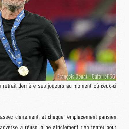
M
C
M
C
M
M
E
M
M
M
C
 retrait derrière ses joueurs au moment où ceux-ci
M
M
C
, assez clairement, et chaque remplacement parisien
M
pe adverse a réussi à ne strictement rien tenter pour
M