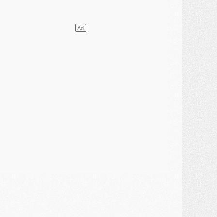
ercato
- L'Ajax attend bien plus de 45M pour Mika Godts
lub
- Quatre retours importants dans le groupe du PSG, et un plus discret
ercato
- Ayari file en Ligue 2
lub
- Le PSG s'associe avec un géant de la tech
ercato
- Vu d'Italie, le transfert de Suzuki au PSG est bien engagé
ercato
- Ferran Torres ne serait pas à vendre, mais...
urope
- Gros coup dur pour Aston Villa avant de croiser le PSG
DIMANCHE 02 AOÛT
ercato
- Le transfert de Kolo Muani à la Juventus est officiel
ercato
- [MAJ] Le PSG a fait une grosse offre à Parme pour Suzuki
ercato
- Le PSG a envoyé une première offre pour Mika Godts
lub
- Après Pacho, d'autres retours en vue
ercato
- Changement de dernière minute pour Kolo Muani
SAMEDI 01 AOÛT
ercato
- L'agent de Mika Godts confirme un accord avec le PSG
lub
- Quels numéros de maillot pour Akliouche et Digne au PSG ?
atch
- Un hommage prévu lors de Brest/PSG
ercato
- Le PSG et le Barça ont rendez-vous pour Ferran Torres