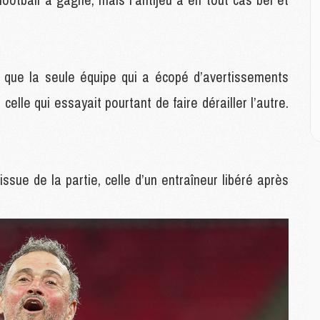
M
M
M
M
M
er que la seule équipe qui a écopé d’avertissements
M
M
elle qui essayait pourtant de faire dérailler l’autre.
E
P
C
’issue de la partie, celle d’un entraîneur libéré après
D
M
M
M
M
M
M