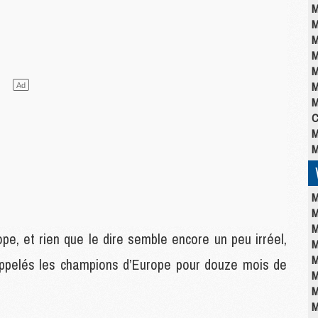
M
M
M
M
M
M
M
C
M
M
M
M
M
, et rien que le dire semble encore un peu irréel,
M
M
appelés les champions d’Europe pour douze mois de
M
M
M