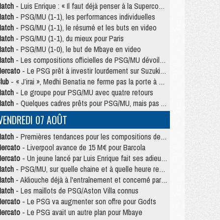
atch
- Luis Enrique : « Il faut déjà penser à la Supercoupe »
atch
- PSG/MU (1-1), les performances individuelles
atch
- PSG/MU (1-1), le résumé et les buts en video
atch
- PSG/MU (1-1), du mieux pour Paris
atch
- PSG/MU (1-0), le but de Mbaye en video
atch
- Les compositions officielles de PSG/MU dévoilées, Pacho titulaire
ercato
- Le PSG prêt à investir lourdement sur Suzuki malgré Safonov et Chevalier
lub
- « J’irai », Medhi Benatia ne ferme pas la porte à une arrivée au PSG
atch
- Le groupe pour PSG/MU avec quatre retours
atch
- Quelques cadres prêts pour PSG/MU, mais pas Akliouche ?
VENDREDI 07 AOÛT
atch
- Premières tendances pour les compositions de PSG/MU
ercato
- Liverpool avance de 15 M€ pour Barcola
ercato
- Un jeune lancé par Luis Enrique fait ses adieux au PSG
atch
- PSG/MU, sur quelle chaine et à quelle heure regarder le match ?
atch
- Akliouche déjà à l'entraînement et concerné par PSG/MU ?
atch
- Les maillots de PSG/Aston Villa connus
ercato
- Le PSG va augmenter son offre pour Godts
ercato
- Le PSG avait un autre plan pour Mbaye