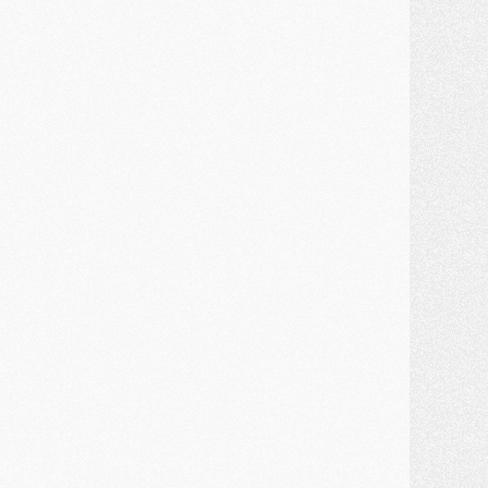
ercato
- Guéla Doué dans les listes du PSG
ercato
- Le transfert de Mika Godts au PSG en bonne voie
VENDREDI 31 JUILLET
atch
- Un diffuseur annoncé pour les deux premiers matchs amicaux du PSG
ercato
- Le transfert d'Akliouche au PSG bouclé, le montant se précise
lub
- Un retour majeur dans le groupe du PSG
lub
- [MAJ] Ndjantou et deux jeunes du PSG annoncés dans un tournoi U21
ercato
- L'étonnante piste Suzuki confirmée et onéreuse
JEUDI 30 JUILLET
élections
- Ancelotti fait le ménage au Brésil mais veut garder Marquinhos
ercato
- Le statu quo du milieu du PSG se précise
lub
- Le PSG plutôt que la FIFA pour Al-Khelaïfi, poussé par l'UEFA ?
ercato
- Le PSG presserait Ferran Torres de se décider, deux pistes de secours
lub
- Déguisements, shopping, double scouting, Luis Campos dévoile ses méthodes
ercato
- Kroupi retiré du mercato
ercato
- Enfin une avancée dans le transfert d'Akliouche
MERCREDI 29 JUILLET