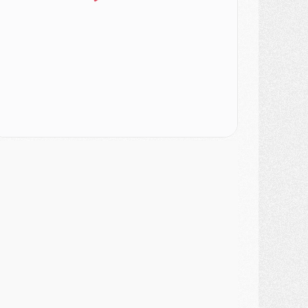
atch
- Un des nouveaux maillots pour Majorque/PSG
ercato
- Le PSG prépare une nouvelle offre pour Suzuki
ercato
- Le transfert de Ferran Torres au PSG réglé avant le 12 août ?
atch
- Le groupe pour Majorque/PSG avec 11 absents
ercato
- Le PSG officialise un quatrième prêt
ercato
- Liverpool ne veut pas que Barcola au PSG
atch
- Majorque/PSG, quelle compo pour le premier match de la saison 2026/27 ?
MARDI 04 AOÛT
urope
- Les chapeaux provisoires de la Ligue des champions 2026/27
odcast
- Podcast CulturePSG : Akliouche présenté par un fan de Monaco
lub
- Le PSG dévoile sa première collection d'entraînement pour 2026/2027
iscipline
- Un arbitre inattendu, mais porte-bonheur pour Lens/PSG
atch
- Majorque/PSG, sur quelle chaine et à quelle heure regarder le match ?
ercato
- Le plan du PSG pour Suzuki et Chevalier se précise
ercato
- L'Ajax refuse la première offre du PSG pour Godts
ercato
- Le PSG veut accélérer, Ferran Torres temporise
ercato
- Liverpool encore très loin du compte pour Barcola
LUNDI 03 AOÛT
atch
- Podcast CulturePSG : Mercato (Godts, Suzuki, Akliouche, Barcola, etc)