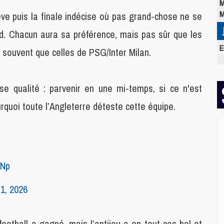
M
M
ve puis la finale indécise où pas grand-chose ne se
d. Chacun aura sa préférence, mais pas sûr que les
E
souvent que celles de PSG/Inter Milan.
M
C
M
se qualité : parvenir en une mi-temps, si ce n'est
M
M
rquoi toute l’Angleterre déteste cette équipe.
M
M
M
M
PNp
M
1, 2026
M
M
C
football a gagné, mais l’antijeu a en tout cas bel et