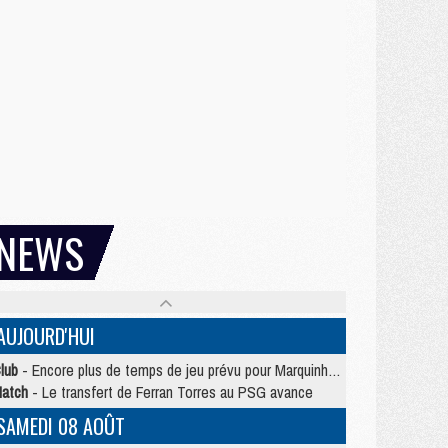
NEWS
AUJOURD'HUI
lub
- Encore plus de temps de jeu prévu pour Marquinhos et les Portugais en Supercoupe
atch
- Le transfert de Ferran Torres au PSG avance
SAMEDI 08 AOÛT