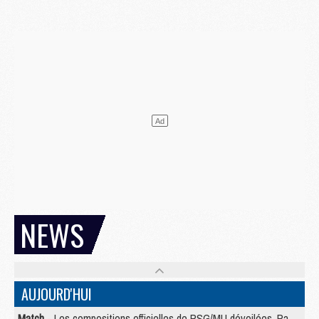
NEWS
AUJOURD'HUI
Match
- Les compositions officielles de PSG/MU dévoilées, Pacho titulaire