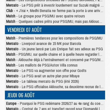
Mercato
- Le PSG prêt à investir lourdement sur Suzuki malgré Safonov et Chevalier
Club
- « J’irai », Medhi Benatia ne ferme pas la porte à une arrivée au PSG
Match
- Le groupe pour PSG/MU avec quatre retours
Match
- Quelques cadres prêts pour PSG/MU, mais pas Akliouche ?
VENDREDI 07 AOÛT
Match
- Premières tendances pour les compositions de PSG/MU
Mercato
- Liverpool avance de 15 M€ pour Barcola
Mercato
- Un jeune lancé par Luis Enrique fait ses adieux au PSG
Match
- PSG/MU, sur quelle chaine et à quelle heure regarder le match ?
Match
- Akliouche déjà à l'entraînement et concerné par PSG/MU ?
Match
- Les maillots de PSG/Aston Villa connus
Mercato
- Le PSG va augmenter son offre pour Godts
Mercato
- Le PSG avait un autre plan pour Mbaye
Mercato
- Le tableau mercato du PSG (été 2026)
Mercato
- Le PSG officialise Akliouche, sa deuxième recrue de l’été
JEUDI 06 AOÛT
Europe
- Pourquoi le PSG redémarre 2026/27 au 4e rang du coefficient UEFA
Mercato
- Contrat de 7 ans et transfert record pour Diomandé loin du PSG