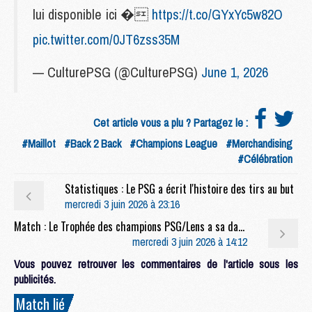
lui disponible ici �
https://t.co/GYxYc5w82O
pic.twitter.com/0JT6zss35M
— CulturePSG (@CulturePSG)
June 1, 2026
Cet article vous a plu ? Partagez le :
#Maillot
#Back 2 Back
#Champions League
#Merchandising
#Célébration
Statistiques : Le PSG a écrit l'histoire des tirs au but
mercredi 3 juin 2026 à 23:16
Match : Le Trophée des champions PSG/Lens a sa date, son stade et son diffuseur
mercredi 3 juin 2026 à 14:12
Vous pouvez retrouver les commentaires de l'article sous les
publicités.
Match lié