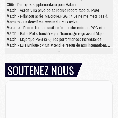
Club
- Du repos supplémentaire pour Hakimi
Match
- Aston Villa privé de sa recrue record face au PSG
Match
- Ndjantou après Majorque/PSG : « Je ne me mets pas de plafond »
Mercato
- La deuxième recrue du PSG arrive
Mercato
- Ferran Torres aurait enfin tranché entre le PSG et le Barça
Match
- Rafel Pol « touché » par l'hommage reçu avant Majorque/PSG
Match
- Majorque/PSG (3-0), les performances individuelles
Match
- Luis Enrique : « On attend le retour de nos internationaux »
MERCREDI 05 AOÛT
Match
- Majorque/PSG (3-0), le résumé et les buts en video
SOUTENEZ NOUS
Match
- Majorque/PSG (3-0), reprise compliquée pour Paris
Match
- Les compositions officielles de Majorque/PSG avec Kvara et de nombreux jeunes
Club
- Casquettes, maillots de bain, padel, le PSG lance sa collection été
Match
- Un des nouveaux maillots pour Majorque/PSG
Mercato
- Le PSG prépare une nouvelle offre pour Suzuki
Mercato
- Le transfert de Ferran Torres au PSG réglé avant le 12 août ?
Match
- Le groupe pour Majorque/PSG avec 11 absents
Mercato
- Le PSG officialise un quatrième prêt
Mercato
- Liverpool ne veut pas que Barcola au PSG