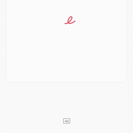
Match
- Majorque/PSG, quelle compo pour le premier match de la saison 2026/27 ?
MARDI 04 AOÛT
Europe
- Les chapeaux provisoires de la Ligue des champions 2026/27
Podcast
- Podcast CulturePSG : Akliouche présenté par un fan de Monaco
Club
- Le PSG dévoile sa première collection d'entraînement pour 2026/2027
Discipline
- Un arbitre inattendu, mais porte-bonheur pour Lens/PSG
Match
- Majorque/PSG, sur quelle chaine et à quelle heure regarder le match ?
Mercato
- Le plan du PSG pour Suzuki et Chevalier se précise
Mercato
- L'Ajax refuse la première offre du PSG pour Godts
Mercato
- Le PSG veut accélérer, Ferran Torres temporise
Mercato
- Liverpool encore très loin du compte pour Barcola
LUNDI 03 AOÛT
Match
- Podcast CulturePSG : Mercato (Godts, Suzuki, Akliouche, Barcola, etc)
Mercato
- L'Ajax attend bien plus de 45M pour Mika Godts
Club
- Quatre retours importants dans le groupe du PSG, et un plus discret
Mercato
- Ayari file en Ligue 2
Club
- Le PSG s'associe avec un géant de la tech
Mercato
- Vu d'Italie, le transfert de Suzuki au PSG est bien engagé