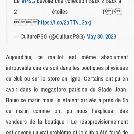
Le
#PSG
dévoile une collection Back 2 Back à
2 étoiles PP

https://t.co/2aTTvU3akj
— CulturePSG (@CulturePSG)
May 30, 2026
Aujourd'hui, ce maillot est même absolument
introuvable que ce soit dans les boutiques physiques
du club ou sur le store en ligne. Certains ont pu en
avoir dans le megastore parisien du Stade Jean-
Bouin ce matin mais ils étaient arrivés à près de 5h
du matin comme ont pu nous l'expliquer des
vendeurs de la boutique ! Le réapprovisionnement
est devenu un vrai problème et le club a été forcé de