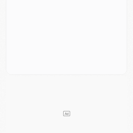
Mercato
- Vu d'Italie, le transfert de Suzuki au PSG est bien engagé
Mercato
- Ferran Torres ne serait pas à vendre, mais...
Europe
- Gros coup dur pour Aston Villa avant de croiser le PSG
DIMANCHE 02 AOÛT
Mercato
- Le transfert de Kolo Muani à la Juventus est officiel
Mercato
- [MAJ] Le PSG a fait une grosse offre à Parme pour Suzuki
Mercato
- Le PSG a envoyé une première offre pour Mika Godts
Club
- Après Pacho, d'autres retours en vue
Mercato
- Changement de dernière minute pour Kolo Muani
SAMEDI 01 AOÛT
Mercato
- L'agent de Mika Godts confirme un accord avec le PSG
Club
- Quels numéros de maillot pour Akliouche et Digne au PSG ?
Match
- Un hommage prévu lors de Brest/PSG
Mercato
- Le PSG et le Barça ont rendez-vous pour Ferran Torres
Mercato
- Guéla Doué dans les listes du PSG
Mercato
- Le transfert de Mika Godts au PSG en bonne voie
VENDREDI 31 JUILLET