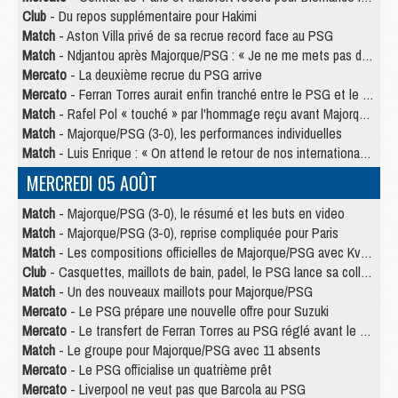
Club
- Du repos supplémentaire pour Hakimi
Match
- Aston Villa privé de sa recrue record face au PSG
Match
- Ndjantou après Majorque/PSG : « Je ne me mets pas de plafond »
Mercato
- La deuxième recrue du PSG arrive
Mercato
- Ferran Torres aurait enfin tranché entre le PSG et le Barça
Match
- Rafel Pol « touché » par l'hommage reçu avant Majorque/PSG
Match
- Majorque/PSG (3-0), les performances individuelles
Match
- Luis Enrique : « On attend le retour de nos internationaux »
MERCREDI 05 AOÛT
Match
- Majorque/PSG (3-0), le résumé et les buts en video
Match
- Majorque/PSG (3-0), reprise compliquée pour Paris
Match
- Les compositions officielles de Majorque/PSG avec Kvara et de nombreux jeunes
Club
- Casquettes, maillots de bain, padel, le PSG lance sa collection été
Match
- Un des nouveaux maillots pour Majorque/PSG
Mercato
- Le PSG prépare une nouvelle offre pour Suzuki
Mercato
- Le transfert de Ferran Torres au PSG réglé avant le 12 août ?
Match
- Le groupe pour Majorque/PSG avec 11 absents
Mercato
- Le PSG officialise un quatrième prêt
Mercato
- Liverpool ne veut pas que Barcola au PSG