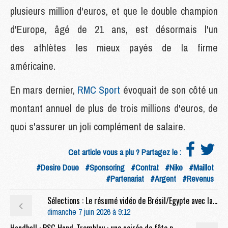
plusieurs million d'euros, et que le double champion
d'Europe, âgé de 21 ans, est désormais l'un
des athlètes les mieux payés de la firme
américaine.
En mars dernier,
RMC Sport
évoquait de son côté un
montant annuel de plus de trois millions d'euros, de
quoi s'assurer un joli complément de salaire.
Cet article vous a plu ? Partagez le :
#Desire Doue
#Sponsoring
#Contrat
#Nike
#Maillot
#Partenariat
#Argent
#Revenus
Sélections : Le résumé vidéo de Brésil/Egypte avec la boulette de Marquinhos
dimanche 7 juin 2026 à 9:12
Handball : PSG Hand-Tremblay : une soirée de fête pour terminer en beauté