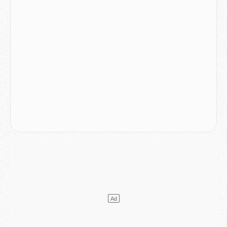
Club
- Après Pacho, d'autres retours en vue
Mercato
- Changement de dernière minute pour Kolo Muani
SAMEDI 01 AOÛT
Mercato
- L'agent de Mika Godts confirme un accord avec le PSG
Club
- Quels numéros de maillot pour Akliouche et Digne au PSG ?
Match
- Un hommage prévu lors de Brest/PSG
Mercato
- Le PSG et le Barça ont rendez-vous pour Ferran Torres
Mercato
- Guéla Doué dans les listes du PSG
Mercato
- Le transfert de Mika Godts au PSG en bonne voie
VENDREDI 31 JUILLET
Match
- Un diffuseur annoncé pour les deux premiers matchs amicaux du PSG
Mercato
- Le transfert d'Akliouche au PSG bouclé, le montant se précise
Club
- Un retour majeur dans le groupe du PSG
Club
- [MAJ] Ndjantou et deux jeunes du PSG annoncés dans un tournoi U21
Mercato
- L'étonnante piste Suzuki confirmée et onéreuse
JEUDI 30 JUILLET
Sélections
- Ancelotti fait le ménage au Brésil mais veut garder Marquinhos