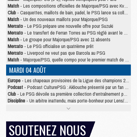
Match
- Les compositions officielles de Majorque/PSG avec Kvara et de nombreux jeunes
Club
- Casquettes, maillots de bain, padel, le PSG lance sa collection été
Match
- Un des nouveaux maillots pour Majorque/PSG
Mercato
- Le PSG prépare une nouvelle offre pour Suzuki
Mercato
- Le transfert de Ferran Torres au PSG réglé avant le 12 août ?
Match
- Le groupe pour Majorque/PSG avec 11 absents
Mercato
- Le PSG officialise un quatrième prêt
Mercato
- Liverpool ne veut pas que Barcola au PSG
Match
- Majorque/PSG, quelle compo pour le premier match de la saison 2026/27 ?
MARDI 04 AOÛT
Europe
- Les chapeaux provisoires de la Ligue des champions 2026/27
Podcast
- Podcast CulturePSG : Akliouche présenté par un fan de Monaco
Club
- Le PSG dévoile sa première collection d'entraînement pour 2026/2027
Discipline
- Un arbitre inattendu, mais porte-bonheur pour Lens/PSG
Match
- Majorque/PSG, sur quelle chaine et à quelle heure regarder le match ?
Mercato
- Le plan du PSG pour Suzuki et Chevalier se précise
Mercato
- Le tableau mercato du PSG (été 2026)
SOUTENEZ NOUS
Mercato
- L'Ajax refuse la première offre du PSG pour Godts
Mercato
- Le PSG veut accélérer, Ferran Torres temporise