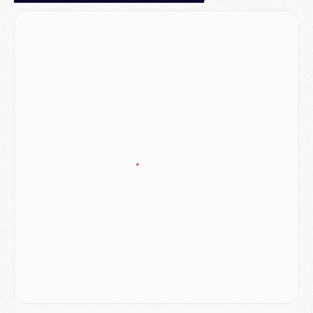
Mercato
- Liverpool encore très loin du compte pour Barcola
LUNDI 03 AOÛT
Match
- Podcast CulturePSG : Mercato (Godts, Suzuki, Akliouche, Barcola, etc)
Mercato
- L'Ajax attend bien plus de 45M pour Mika Godts
Club
- Quatre retours importants dans le groupe du PSG, et un plus discret
Mercato
- Ayari file en Ligue 2
Club
- Le PSG s'associe avec un géant de la tech
Mercato
- Vu d'Italie, le transfert de Suzuki au PSG est bien engagé
Mercato
- Ferran Torres ne serait pas à vendre, mais...
Europe
- Gros coup dur pour Aston Villa avant de croiser le PSG
DIMANCHE 02 AOÛT
Mercato
- Le transfert de Kolo Muani à la Juventus est officiel
Mercato
- [MAJ] Le PSG a fait une grosse offre à Parme pour Suzuki
Mercato
- Le PSG a envoyé une première offre pour Mika Godts
Club
- Après Pacho, d'autres retours en vue
Mercato
- Changement de dernière minute pour Kolo Muani
SAMEDI 01 AOÛT