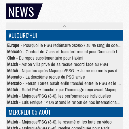
NEWS
AUJOURD'HUI
Europe
- Pourquoi le PSG redémarre 2026/27 au 4e rang du coefficient UEFA
Mercato
- Contrat de 7 ans et transfert record pour Diomandé loin du PSG
Club
- Du repos supplémentaire pour Hakimi
Match
- Aston Villa privé de sa recrue record face au PSG
Match
- Ndjantou après Majorque/PSG : « Je ne me mets pas de plafond »
Mercato
- La deuxième recrue du PSG arrive
Mercato
- Ferran Torres aurait enfin tranché entre le PSG et le Barça
Match
- Rafel Pol « touché » par l'hommage reçu avant Majorque/PSG
Match
- Majorque/PSG (3-0), les performances individuelles
Match
- Luis Enrique : « On attend le retour de nos internationaux »
MERCREDI 05 AOÛT
Match
- Majorque/PSG (3-0), le résumé et les buts en video
Match
- Majorque/PSG (3-0), reprise compliquée pour Paris