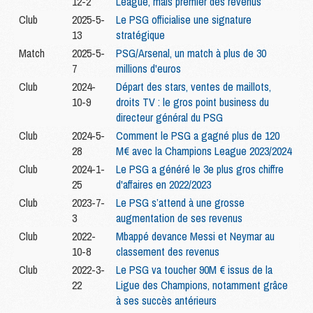
12-2
League, mais premier des revenus
Club
2025-5-
Le PSG officialise une signature
13
stratégique
Match
2025-5-
PSG/Arsenal, un match à plus de 30
7
millions d'euros
Club
2024-
Départ des stars, ventes de maillots,
10-9
droits TV : le gros point business du
directeur général du PSG
Club
2024-5-
Comment le PSG a gagné plus de 120
28
M€ avec la Champions League 2023/2024
Club
2024-1-
Le PSG a généré le 3e plus gros chiffre
25
d'affaires en 2022/2023
Club
2023-7-
Le PSG s’attend à une grosse
3
augmentation de ses revenus
Club
2022-
Mbappé devance Messi et Neymar au
10-8
classement des revenus
Club
2022-3-
Le PSG va toucher 90M € issus de la
22
Ligue des Champions, notamment grâce
à ses succès antérieurs