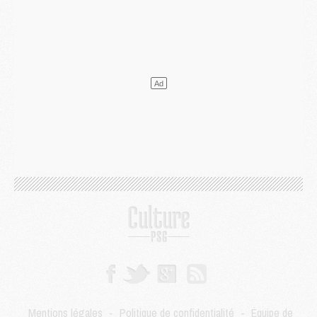
Mercato
- L'agent de Mika Godts confirme un accord avec le PSG
Club
- Quels numéros de maillot pour Akliouche et Digne au PSG ?
Match
- Un hommage prévu lors de Brest/PSG
Mercato
- Le PSG et le Barça ont rendez-vous pour Ferran Torres
Mercato
- Guéla Doué dans les listes du PSG
Mercato
- Le transfert de Mika Godts au PSG en bonne voie
VENDREDI 31 JUILLET
Match
- Un diffuseur annoncé pour les deux premiers matchs amicaux du PSG
Mercato
- Le transfert d'Akliouche au PSG bouclé, le montant se précise
Club
- Un retour majeur dans le groupe du PSG
Club
- [MAJ] Ndjantou et deux jeunes du PSG annoncés dans un tournoi U21
Mercato
- L'étonnante piste Suzuki confirmée et onéreuse
JEUDI 30 JUILLET
Sélections
- Ancelotti fait le ménage au Brésil mais veut garder Marquinhos
Mercato
- Le statu quo du milieu du PSG se précise
Club
- Le PSG plutôt que la FIFA pour Al-Khelaïfi, poussé par l'UEFA ?
Mercato
- Le PSG presserait Ferran Torres de se décider, deux pistes de secours
Club
- Déguisements, shopping, double scouting, Luis Campos dévoile ses méthodes
Mentions légales
-
Politique de confidentialité
-
Équipe de