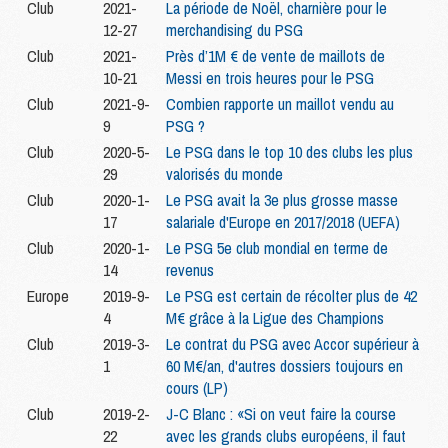
Club
2021-
La période de Noël, charnière pour le
12-27
merchandising du PSG
Club
2021-
Près d’1M € de vente de maillots de
10-21
Messi en trois heures pour le PSG
Club
2021-9-
Combien rapporte un maillot vendu au
9
PSG ?
Club
2020-5-
Le PSG dans le top 10 des clubs les plus
29
valorisés du monde
Club
2020-1-
Le PSG avait la 3e plus grosse masse
17
salariale d'Europe en 2017/2018 (UEFA)
Club
2020-1-
Le PSG 5e club mondial en terme de
14
revenus
Europe
2019-9-
Le PSG est certain de récolter plus de 42
4
M€ grâce à la Ligue des Champions
Club
2019-3-
Le contrat du PSG avec Accor supérieur à
1
60 M€/an, d'autres dossiers toujours en
cours (LP)
Club
2019-2-
J-C Blanc : «Si on veut faire la course
22
avec les grands clubs européens, il faut