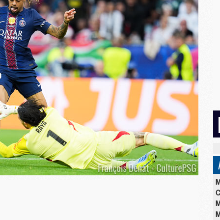
M
C
M
M