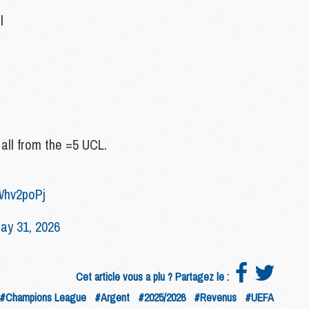
l
S
M
C
M
C
M
M
all from the =5 UCL.
M
M
0Whv2poPj
M
M
ay 31, 2026
M
M
M
Cet article vous a plu ? Partagez le :
#Champions League
#Argent
#2025/2026
#Revenus
#UEFA
M