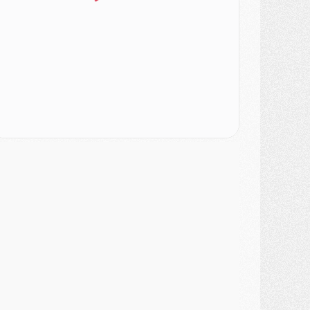
odcast
- Podcast CulturePSG : Akliouche présenté par un fan de Monaco
lub
- Le PSG dévoile sa première collection d'entraînement pour 2026/2027
iscipline
- Un arbitre inattendu, mais porte-bonheur pour Lens/PSG
atch
- Majorque/PSG, sur quelle chaine et à quelle heure regarder le match ?
ercato
- Le plan du PSG pour Suzuki et Chevalier se précise
ercato
- L'Ajax refuse la première offre du PSG pour Godts
ercato
- Le PSG veut accélérer, Ferran Torres temporise
ercato
- Liverpool encore très loin du compte pour Barcola
LUNDI 03 AOÛT
atch
- Podcast CulturePSG : Mercato (Godts, Suzuki, Akliouche, Barcola, etc)
ercato
- L'Ajax attend bien plus de 45M pour Mika Godts
lub
- Quatre retours importants dans le groupe du PSG, et un plus discret
ercato
- Ayari file en Ligue 2
lub
- Le PSG s'associe avec un géant de la tech
ercato
- Vu d'Italie, le transfert de Suzuki au PSG est bien engagé
ercato
- Ferran Torres ne serait pas à vendre, mais...
urope
- Gros coup dur pour Aston Villa avant de croiser le PSG
DIMANCHE 02 AOÛT
ercato
- Le transfert de Kolo Muani à la Juventus est officiel