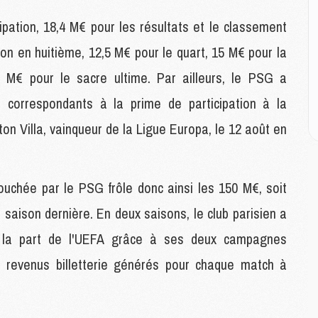
P
C
ipation, 18,4 M€ pour les résultats et le classement
D
M
ion en huitième, 12,5 M€ pour le quart, 15 M€ pour la
M
5 M€ pour le sacre ultime. Par ailleurs, le PSG a
M
M
correspondants à la prime de participation à la
M
on Villa, vainqueur de la Ligue Europa, le 12 août en
M
M
ouchée par le PSG frôle donc ainsi les 150 M€, soit
C
M
saison dernière. En deux saisons, le club parisien a
C
 la part de l'UEFA grâce à ses deux campagnes
M
M
 revenus billetterie générés pour chaque match à
E
M