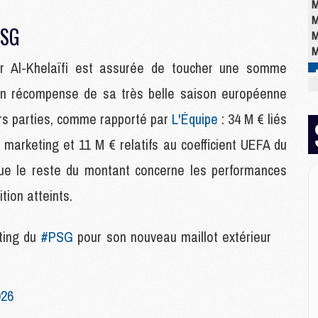
M
M
 PSG
M
M
er Al-Khelaïfi est assurée de toucher une somme
, en récompense de sa très belle saison européenne
M
M
rs parties, comme rapporté par
L'Équipe
: 34 M € liés
M
 marketing et 11 M € relatifs au coefficient UEFA du
C
M
ue le reste du montant concerne les performances
M
M
ition atteints.
M
M
eting du
#PSG
pour son nouveau maillot extérieur
M
M
026
E