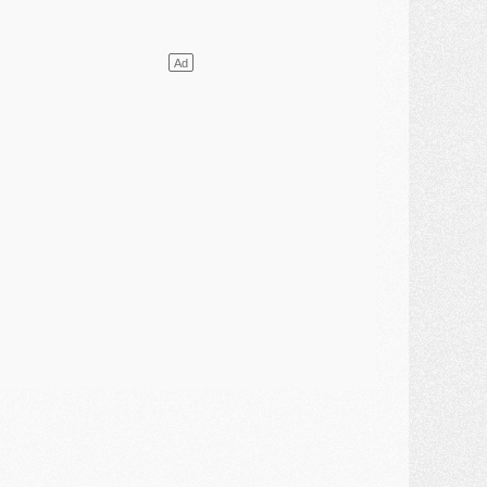
ercato
- [MAJ] Le PSG a fait une grosse offre à Parme pour Suzuki
ercato
- Le PSG a envoyé une première offre pour Mika Godts
lub
- Après Pacho, d'autres retours en vue
ercato
- Changement de dernière minute pour Kolo Muani
SAMEDI 01 AOÛT
ercato
- L'agent de Mika Godts confirme un accord avec le PSG
lub
- Quels numéros de maillot pour Akliouche et Digne au PSG ?
atch
- Un hommage prévu lors de Brest/PSG
ercato
- Le PSG et le Barça ont rendez-vous pour Ferran Torres
ercato
- Guéla Doué dans les listes du PSG
ercato
- Le transfert de Mika Godts au PSG en bonne voie
VENDREDI 31 JUILLET
atch
- Un diffuseur annoncé pour les deux premiers matchs amicaux du PSG
ercato
- Le transfert d'Akliouche au PSG bouclé, le montant se précise
lub
- Un retour majeur dans le groupe du PSG
lub
- [MAJ] Ndjantou et deux jeunes du PSG annoncés dans un tournoi U21
ercato
- L'étonnante piste Suzuki confirmée et onéreuse