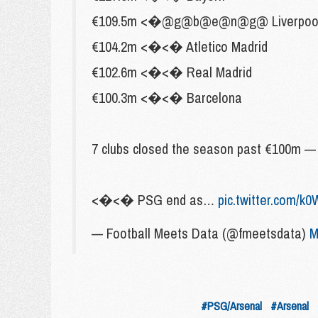
€109.5m <�@g@b@e@n@g@ Liverpoo
€104.2m <�<� Atletico Madrid
€102.6m <�<� Real Madrid
€100.3m <�<� Barcelona
7 clubs closed the season past €100m — 
<�<� PSG end as…
pic.twitter.com/k
— Football Meets Data (@fmeetsdata)
M
#PSG/Arsenal
#Arsenal