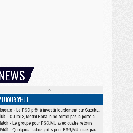
NEWS
AUJOURD'HUI
ercato
- Le PSG prêt à investir lourdement sur Suzuki malgré Safonov et Chevalier
lub
- « J’irai », Medhi Benatia ne ferme pas la porte à une arrivée au PSG
atch
- Le groupe pour PSG/MU avec quatre retours
atch
- Quelques cadres prêts pour PSG/MU, mais pas Akliouche ?