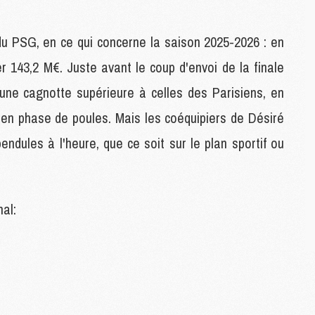
M
M
n du PSG, en ce qui concerne la saison 2025-2026 : en
C
M
er 143,2 M€. Juste avant le coup d'envoi de la finale
'une cagnotte supérieure à celles des Parisiens, en
M
 en phase de poules. Mais les coéquipiers de Désiré
C
M
ndules à l'heure, que ce soit sur le plan sportif ou
M
M
M
al:
M
M
C
C
M