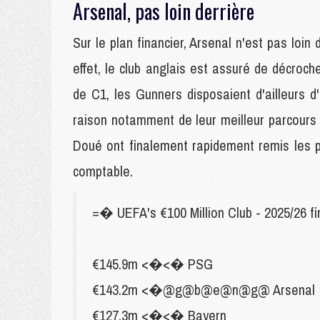
Arsenal, pas loin derrière
Sur le plan financier, Arsenal n'est pas loi
effet, le club anglais est assuré de décroch
de C1, les Gunners disposaient d'ailleurs d
raison notamment de leur meilleur parcours
Doué ont finalement rapidement remis les pe
comptable.
=� UEFA's €100 Million Club - 2025/26 fin
€145.9m <�<� PSG
€143.2m <�@g@b@e@n@g@ Arsenal
€127.3m <�<� Bayern