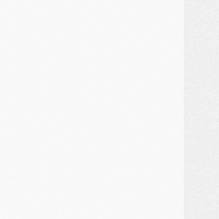
JEUDI 30 JUILLET
élections
- Ancelotti fait le ménage au Brésil mais veut garder Marquinhos
ercato
- Le statu quo du milieu du PSG se précise
lub
- Le PSG plutôt que la FIFA pour Al-Khelaïfi, poussé par l'UEFA ?
ercato
- Le PSG presserait Ferran Torres de se décider, deux pistes de secours
lub
- Déguisements, shopping, double scouting, Luis Campos dévoile ses méthodes
ercato
- Kroupi retiré du mercato
ercato
- Enfin une avancée dans le transfert d'Akliouche
MERCREDI 29 JUILLET
ercato
- Ferran Torres priorité du PSG, mais ouvert à tout
ercato
- Première offre de Liverpool en approche pour Barcola
ercato
- Le montant du transfert de Kolo Muani se précise, la formule aussi
ercato
- Kolo Muani attendu en Italie, son transfert débloqué
ercato
- Monaco a encore repoussé une offre du PSG pour Akliouche
ercato
- Liverpool presque d'accord avec Barcola, le PSG pas du tout
ercato
- Moment décisif pour le transfert de Kolo Muani
MARDI 28 JUILLET
ercato
- Des intermédiaires ont tenté de relancer Diomande au PSG