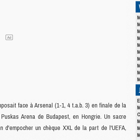
M
M
M
M
M
M
M
M
M
M
E
posait face à Arsenal (1-1, 4 t.a.b. 3) en finale de la
M
C
 Puskas Arena de Budapest, en Hongrie. Un sacre
M
ien d'empocher un chèque XXL de la part de l'UEFA,
M
M