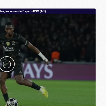
M
P
M
C
R
M
M
C
M
C
C
M
M
M