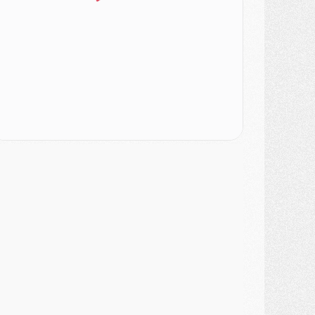
SAMEDI 01 AOÛT
ercato
- L'agent de Mika Godts confirme un accord avec le PSG
lub
- Quels numéros de maillot pour Akliouche et Digne au PSG ?
atch
- Un hommage prévu lors de Brest/PSG
ercato
- Le PSG et le Barça ont rendez-vous pour Ferran Torres
ercato
- Guéla Doué dans les listes du PSG
ercato
- Le transfert de Mika Godts au PSG en bonne voie
VENDREDI 31 JUILLET
atch
- Un diffuseur annoncé pour les deux premiers matchs amicaux du PSG
ercato
- Le transfert d'Akliouche au PSG bouclé, le montant se précise
lub
- Un retour majeur dans le groupe du PSG
lub
- [MAJ] Ndjantou et deux jeunes du PSG annoncés dans un tournoi U21
ercato
- L'étonnante piste Suzuki confirmée et onéreuse
JEUDI 30 JUILLET
élections
- Ancelotti fait le ménage au Brésil mais veut garder Marquinhos
ercato
- Le statu quo du milieu du PSG se précise
lub
- Le PSG plutôt que la FIFA pour Al-Khelaïfi, poussé par l'UEFA ?