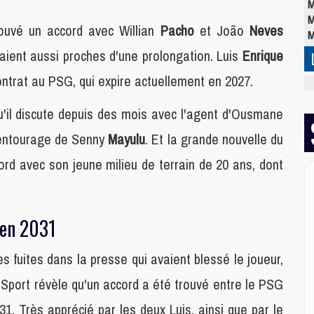
M
M
ouvé un accord avec Willian
Pacho
et João
Neves
M
aient aussi proches d'une prolongation. Luis
Enrique
ntrat au PSG, qui expire actuellement en 2027.
M
M
u'il discute depuis des mois avec l'agent d'Ousmane
C
M
l'entourage de Senny
Mayulu
. Et la grande nouvelle du
C
M
ord avec son jeune milieu de terrain de 20 ans, dont
M
E
'en 2031
M
M
s fuites dans la presse qui avaient blessé le joueur,
M
Sport révèle qu'un accord a été trouvé entre le PSG
C
M
1. Très apprécié par les deux Luis, ainsi que par le