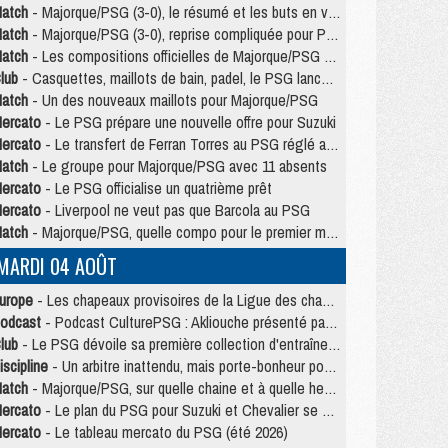
atch
- Majorque/PSG (3-0), le résumé et les buts en video
atch
- Majorque/PSG (3-0), reprise compliquée pour Paris
atch
- Les compositions officielles de Majorque/PSG avec Kvara et de nombreux jeunes
lub
- Casquettes, maillots de bain, padel, le PSG lance sa collection été
atch
- Un des nouveaux maillots pour Majorque/PSG
ercato
- Le PSG prépare une nouvelle offre pour Suzuki
ercato
- Le transfert de Ferran Torres au PSG réglé avant le 12 août ?
atch
- Le groupe pour Majorque/PSG avec 11 absents
ercato
- Le PSG officialise un quatrième prêt
ercato
- Liverpool ne veut pas que Barcola au PSG
atch
- Majorque/PSG, quelle compo pour le premier match de la saison 2026/27 ?
MARDI 04 AOÛT
urope
- Les chapeaux provisoires de la Ligue des champions 2026/27
odcast
- Podcast CulturePSG : Akliouche présenté par un fan de Monaco
lub
- Le PSG dévoile sa première collection d'entraînement pour 2026/2027
iscipline
- Un arbitre inattendu, mais porte-bonheur pour Lens/PSG
atch
- Majorque/PSG, sur quelle chaine et à quelle heure regarder le match ?
ercato
- Le plan du PSG pour Suzuki et Chevalier se précise
ercato
- Le tableau mercato du PSG (été 2026)