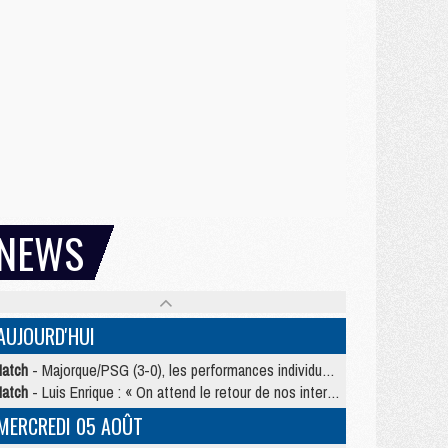
NEWS
AUJOURD'HUI
atch
- Majorque/PSG (3-0), les performances individuelles
atch
- Luis Enrique : « On attend le retour de nos internationaux »
MERCREDI 05 AOÛT