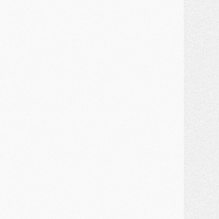
ercato
- Un troisième prêt bouclé par le PSG
LUNDI 27 JUILLET
odcast
- Podcast CulturePSG à 22h : Mercato (Barcola, Diomande, etc)
ercato
- La prolongation de Dembélé au PSG dans la dernière ligne droite
lub
- Le PSG a fait sa reprise avec... 9 joueurs
és. sociaux
- Les Portugais du PSG réunis pendant leurs vacances
ercato
- Le PSG avance sur la piste Suzuki
ercato
- Après Digne, un autre défenseur en approche au PSG ?
lub
- Une petite quinzaine de joueurs attendus pour la reprise de l'entraînement du PSG
DIMANCHE 26 JUILLET
ercato
- Le PSG lâche Diomande et tacle des demandes « totalement disproportionnés »
lub
- [Avant la reprise] Les tauliers de la saison passée
lub
- Barcola refuse de prolonger au PSG
ercato
- Luis Enrique derrière l'intérêt du PSG pour Rodri ?
ercato
- Le transfert de Kolo Muani enfin débloqué ?
ercato
- Le PSG n'est plus en pole pour Diomande, mais pas hors-jeu
SAMEDI 25 JUILLET