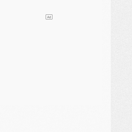
ercato
- Le PSG presserait Ferran Torres de se décider, deux pistes de secours
lub
- Déguisements, shopping, double scouting, Luis Campos dévoile ses méthodes
ercato
- Kroupi retiré du mercato
ercato
- Enfin une avancée dans le transfert d'Akliouche
MERCREDI 29 JUILLET
ercato
- Ferran Torres priorité du PSG, mais ouvert à tout
ercato
- Première offre de Liverpool en approche pour Barcola
ercato
- Le montant du transfert de Kolo Muani se précise, la formule aussi
ercato
- Kolo Muani attendu en Italie, son transfert débloqué
ercato
- Monaco a encore repoussé une offre du PSG pour Akliouche
ercato
- Liverpool presque d'accord avec Barcola, le PSG pas du tout
ercato
- Moment décisif pour le transfert de Kolo Muani
MARDI 28 JUILLET
ercato
- Des intermédiaires ont tenté de relancer Diomande au PSG
lub
- Au moins neuf jeunes conviés à l'entraînement des pros
ercato
- Une partie du communiqué du PSG sur Diomande expliquée
ercato
- Barcola futur plus gros transfert de l'été ?
ormation
- Retour sur la saison des U17 du PSG en 7 chiffres clés
lub
- Le PSG connaît ses premiers matches de septembre