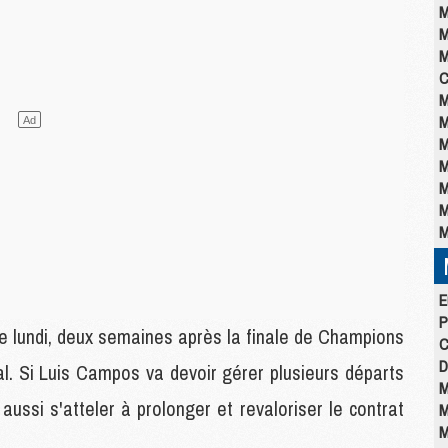
M
M
M
C
M
M
M
M
M
M
M
E
P
e lundi, deux semaines après la finale de Champions
C
D
. Si Luis Campos va devoir gérer plusieurs départs
M
 aussi s'atteler à prolonger et revaloriser le contrat
M
M