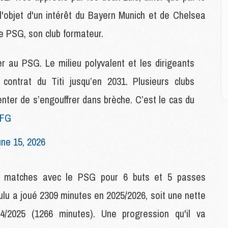
 l'objet d'un intérêt du Bayern Munich et de Chelsea
M
le PSG, son club formateur.
C
M
M
 au PSG. Le milieu polyvalent et les dirigeants
M
contrat du Titi jusqu’en 2031. Plusieurs clubs
M
tenter de s’engouffrer dans brèche. C’est le cas du
M
rFG
M
C
une 15, 2026
C
M
1 matches avec le PSG pour 6 buts et 5 passes
yulu a joué 2309 minutes en 2025/2026, soit une nette
S
M
4/2025 (1266 minutes). Une progression qu'il va
C