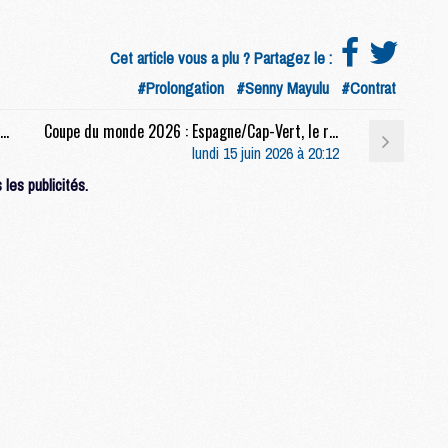
M
C
M
Cet article vous a plu ? Partagez le :
M
#Prolongation
#Senny Mayulu
#Contrat
Coupe du monde 2026 : France/Sénégal, sur quelle chaîne et à quelle heure regarder le match ?
Coupe du monde 2026 : Espagne/Cap-Vert, le résumé video
M
lundi 15 juin 2026 à 20:12
M
M
les publicités.
M
M
M
M
M
C
M
M
F
C