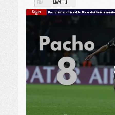
FRA
MAYULU