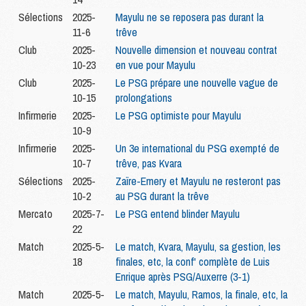
Sélections
2025-
Mayulu ne se reposera pas durant la
11-6
trêve
Club
2025-
Nouvelle dimension et nouveau contrat
10-23
en vue pour Mayulu
Club
2025-
Le PSG prépare une nouvelle vague de
10-15
prolongations
Infirmerie
2025-
Le PSG optimiste pour Mayulu
10-9
Infirmerie
2025-
Un 3e international du PSG exempté de
10-7
trêve, pas Kvara
Sélections
2025-
Zaïre-Emery et Mayulu ne resteront pas
10-2
au PSG durant la trêve
Mercato
2025-7-
Le PSG entend blinder Mayulu
22
Match
2025-5-
Le match, Kvara, Mayulu, sa gestion, les
18
finales, etc, la conf' complète de Luis
Enrique après PSG/Auxerre (3-1)
Match
2025-5-
Le match, Mayulu, Ramos, la finale, etc, la