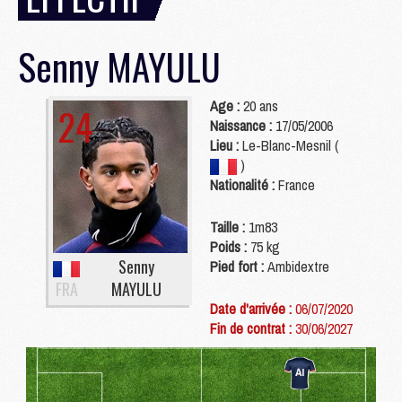
Senny
MAYULU
Age :
20 ans
24
Naissance :
17/05/2006
Lieu :
Le-Blanc-Mesnil (
)
Nationalité :
France
Taille :
1m83
Poids :
75 kg
Senny
Pied fort :
Ambidextre
FRA
MAYULU
Date d'arrivée :
06/07/2020
Fin de contrat :
30/06/2027