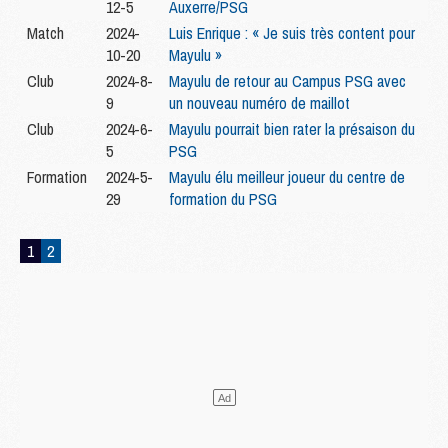
12-5
Auxerre/PSG
Match
2024-
Luis Enrique : « Je suis très content pour
10-20
Mayulu »
Club
2024-8-
Mayulu de retour au Campus PSG avec
9
un nouveau numéro de maillot
Club
2024-6-
Mayulu pourrait bien rater la présaison du
5
PSG
Formation
2024-5-
Mayulu élu meilleur joueur du centre de
29
formation du PSG
1
2