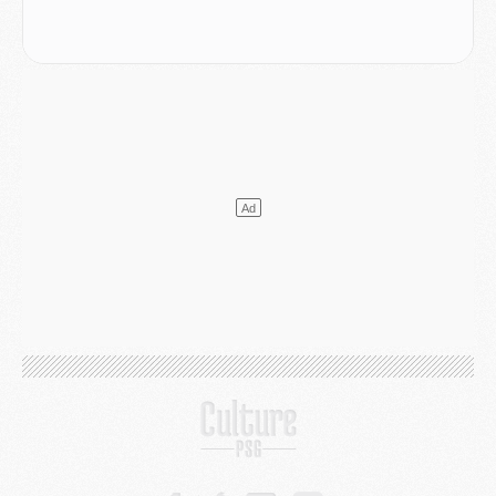
MERCREDI 05 AOÛT
Match
- Majorque/PSG (3-0), le résumé et les buts en video
Match
- Majorque/PSG (3-0), reprise compliquée pour Paris
Match
- Les compositions officielles de Majorque/PSG avec Kvara et de nombreux jeunes
Club
- Casquettes, maillots de bain, padel, le PSG lance sa collection été
Match
- Un des nouveaux maillots pour Majorque/PSG
Mercato
- Le PSG prépare une nouvelle offre pour Suzuki
Mercato
- Le transfert de Ferran Torres au PSG réglé avant le 12 août ?
Match
- Le groupe pour Majorque/PSG avec 11 absents
Mercato
- Le PSG officialise un quatrième prêt
Mercato
- Liverpool ne veut pas que Barcola au PSG
Match
- Majorque/PSG, quelle compo pour le premier match de la saison 2026/27 ?
MARDI 04 AOÛT
Europe
- Les chapeaux provisoires de la Ligue des champions 2026/27
Podcast
- Podcast CulturePSG : Akliouche présenté par un fan de Monaco
Club
- Le PSG dévoile sa première collection d'entraînement pour 2026/2027
Discipline
- Un arbitre inattendu, mais porte-bonheur pour Lens/PSG
Match
- Majorque/PSG, sur quelle chaine et à quelle heure regarder le match ?
Mercato
- Le plan du PSG pour Suzuki et Chevalier se précise