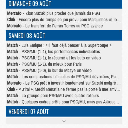
DIMANCHE 09 AOÛT
Mercato
- Zion Suzuki plus proche que jamais du PSG
Club
- Encore plus de temps de jeu prévu pour Marquinhos et les Portugais en Supercoupe
Mercato
- Le transfert de Ferran Torres au PSG avance
SAMEDI 08 AOÛT
Match
- Luis Enrique : « Il faut déjà penser à la Supercoupe »
Match
- PSG/MU (1-1), les performances individuelles
Match
- PSG/MU (1-1), le résumé et les buts en video
Match
- PSG/MU (1-1), du mieux pour Paris
Match
- PSG/MU (1-0), le but de Mbaye en video
Match
- Les compositions officielles de PSG/MU dévoilées, Pacho titulaire
Mercato
- Le PSG prêt à investir lourdement sur Suzuki malgré Safonov et Chevalier
Club
- « J’irai », Medhi Benatia ne ferme pas la porte à une arrivée au PSG
Match
- Le groupe pour PSG/MU avec quatre retours
Match
- Quelques cadres prêts pour PSG/MU, mais pas Akliouche ?
VENDREDI 07 AOÛT
Match
- Premières tendances pour les compositions de PSG/MU
Mercato
- Liverpool avance de 15 M€ pour Barcola