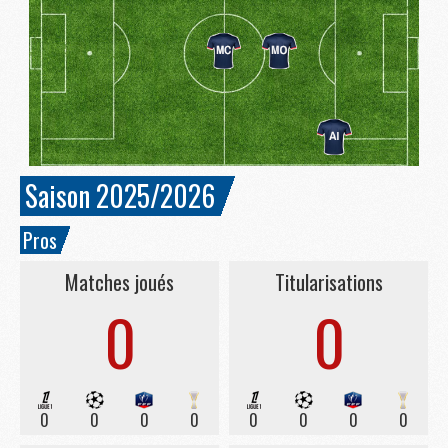
Saison 2025/2026
Pros
Matches joués
Titularisations
0
0
0
0
0
0
0
0
0
0