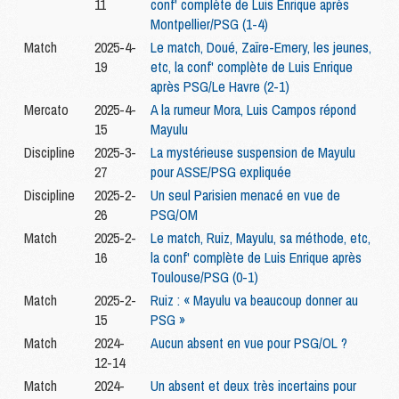
11
conf' complète de Luis Enrique après
Montpellier/PSG (1-4)
Match
2025-4-
Le match, Doué, Zaïre-Emery, les jeunes,
19
etc, la conf' complète de Luis Enrique
après PSG/Le Havre (2-1)
Mercato
2025-4-
A la rumeur Mora, Luis Campos répond
15
Mayulu
Discipline
2025-3-
La mystérieuse suspension de Mayulu
27
pour ASSE/PSG expliquée
Discipline
2025-2-
Un seul Parisien menacé en vue de
26
PSG/OM
Match
2025-2-
Le match, Ruiz, Mayulu, sa méthode, etc,
16
la conf' complète de Luis Enrique après
Toulouse/PSG (0-1)
Match
2025-2-
Ruiz : « Mayulu va beaucoup donner au
15
PSG »
Match
2024-
Aucun absent en vue pour PSG/OL ?
12-14
Match
2024-
Un absent et deux très incertains pour