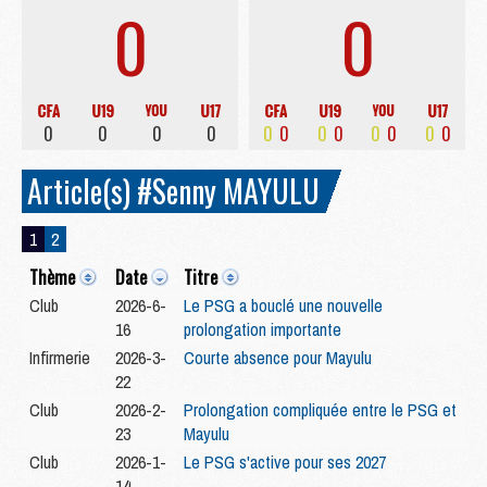
0
0
0
0
0
0
0
0
0
0
0
0
0
0
Article(s) #Senny MAYULU
1
2
Thème
Date
Titre
Club
2026-6-
Le PSG a bouclé une nouvelle
16
prolongation importante
Infirmerie
2026-3-
Courte absence pour Mayulu
22
Club
2026-2-
Prolongation compliquée entre le PSG et
23
Mayulu
Club
2026-1-
Le PSG s'active pour ses 2027
14