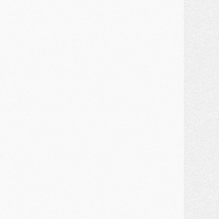
ercato
- Guéla Doué dans les listes du PSG
ercato
- Le transfert de Mika Godts au PSG en bonne voie
VENDREDI 31 JUILLET
atch
- Un diffuseur annoncé pour les deux premiers matchs amicaux du PSG
ercato
- Le transfert d'Akliouche au PSG bouclé, le montant se précise
lub
- Un retour majeur dans le groupe du PSG
lub
- [MAJ] Ndjantou et deux jeunes du PSG annoncés dans un tournoi U21
ercato
- L'étonnante piste Suzuki confirmée et onéreuse
JEUDI 30 JUILLET
élections
- Ancelotti fait le ménage au Brésil mais veut garder Marquinhos
ercato
- Le statu quo du milieu du PSG se précise
lub
- Le PSG plutôt que la FIFA pour Al-Khelaïfi, poussé par l'UEFA ?
ercato
- Le PSG presserait Ferran Torres de se décider, deux pistes de secours
lub
- Déguisements, shopping, double scouting, Luis Campos dévoile ses méthodes
ercato
- Kroupi retiré du mercato
ercato
- Enfin une avancée dans le transfert d'Akliouche
MERCREDI 29 JUILLET