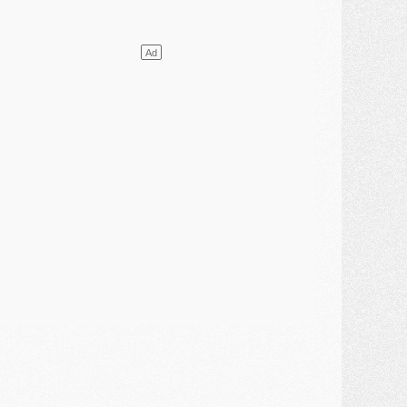
ercato
- L'Ajax attend bien plus de 45M pour Mika Godts
lub
- Quatre retours importants dans le groupe du PSG, et un plus discret
ercato
- Ayari file en Ligue 2
lub
- Le PSG s'associe avec un géant de la tech
ercato
- Vu d'Italie, le transfert de Suzuki au PSG est bien engagé
ercato
- Ferran Torres ne serait pas à vendre, mais...
urope
- Gros coup dur pour Aston Villa avant de croiser le PSG
DIMANCHE 02 AOÛT
ercato
- Le transfert de Kolo Muani à la Juventus est officiel
ercato
- [MAJ] Le PSG a fait une grosse offre à Parme pour Suzuki
ercato
- Le PSG a envoyé une première offre pour Mika Godts
lub
- Après Pacho, d'autres retours en vue
ercato
- Changement de dernière minute pour Kolo Muani
SAMEDI 01 AOÛT
ercato
- L'agent de Mika Godts confirme un accord avec le PSG
lub
- Quels numéros de maillot pour Akliouche et Digne au PSG ?
atch
- Un hommage prévu lors de Brest/PSG
ercato
- Le PSG et le Barça ont rendez-vous pour Ferran Torres