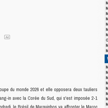
M
M
M
M
M
M
M
C
M
M
M
M
M
M
M
Coupe du monde 2026 et elle opposera deux tauliers
M
ang-in avec la Corée du Sud, qui s'est imposée 2-1
M
M
ndredi, le Brésil de Marquinhos va affronter le Maroc