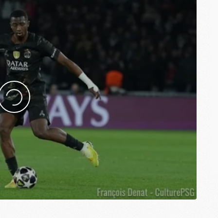
M
C
M
C
M
M
E
M
M
M
C
M
M
C
M
M