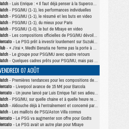
atch
- Luis Enrique : « Il faut déjà penser à la Supercoupe »
atch
- PSG/MU (1-1), les performances individuelles
atch
- PSG/MU (1-1), le résumé et les buts en video
atch
- PSG/MU (1-1), du mieux pour Paris
atch
- PSG/MU (1-0), le but de Mbaye en video
atch
- Les compositions officielles de PSG/MU dévoilées, Pacho titulaire
ercato
- Le PSG prêt à investir lourdement sur Suzuki malgré Safonov et Chevalier
lub
- « J’irai », Medhi Benatia ne ferme pas la porte à une arrivée au PSG
atch
- Le groupe pour PSG/MU avec quatre retours
atch
- Quelques cadres prêts pour PSG/MU, mais pas Akliouche ?
VENDREDI 07 AOÛT
atch
- Premières tendances pour les compositions de PSG/MU
ercato
- Liverpool avance de 15 M€ pour Barcola
ercato
- Un jeune lancé par Luis Enrique fait ses adieux au PSG
atch
- PSG/MU, sur quelle chaine et à quelle heure regarder le match ?
atch
- Akliouche déjà à l'entraînement et concerné par PSG/MU ?
atch
- Les maillots de PSG/Aston Villa connus
ercato
- Le PSG va augmenter son offre pour Godts
ercato
- Le PSG avait un autre plan pour Mbaye