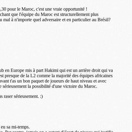
M
M
M
M
C
C
M
S
M
C
M
C
M
M