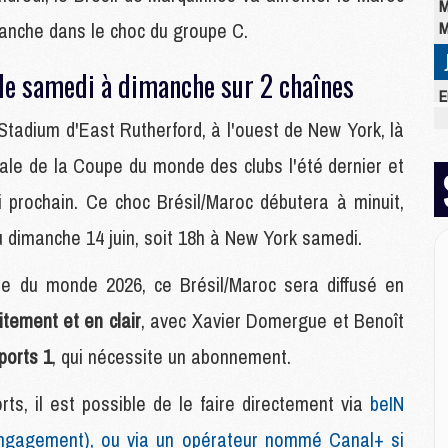
M
manche dans le choc du groupe C.
M
 de samedi à dimanche sur 2 chaînes
E
M
Stadium d'East Rutherford, à l'ouest de New York, là
C
M
ale de la Coupe du monde des clubs l'été dernier et
M
i prochain. Ce choc Brésil/Maroc débutera à minuit,
M
M
u dimanche 14 juin, soit 18h à New York samedi.
M
M
 du monde 2026, ce Brésil/Maroc sera diffusé en
M
itement et en clair
, avec Xavier Domergue et Benoît
ports 1
, qui nécessite un abonnement.
M
M
s, il est possible de le faire directement via
beIN
M
C
ngagement), ou via un opérateur nommé Canal+ si