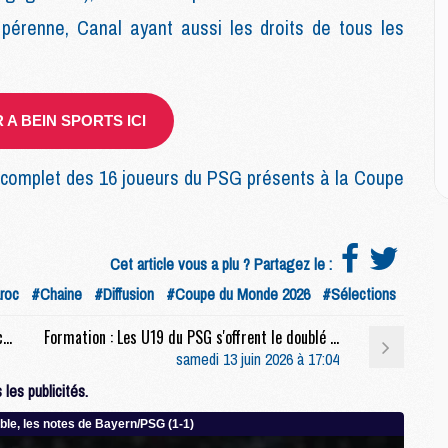
M
M
 pérenne, Canal ayant aussi les droits de tous les
M
M
M
M
A BEIN SPORTS ICI
M
omplet des 16 joueurs du PSG présents à la Coupe
E
P
C
Cet article vous a plu ? Partagez le :
D
M
roc
#Chaine
#Diffusion
#Coupe du Monde 2026
#Sélections
M
M
Coupe du monde 2026 : Les compositions officielles de Brésil/Maroc dévoilées
Formation : Les U19 du PSG s'offrent le doublé dans la douleur
M
samedi 13 juin 2026 à 17:04
M
les publicités.
M