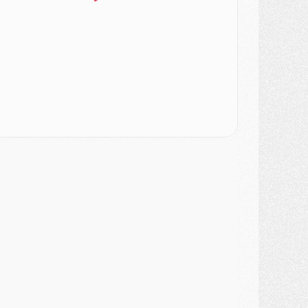
atch
- Un des nouveaux maillots pour Majorque/PSG
ercato
- Le PSG prépare une nouvelle offre pour Suzuki
ercato
- Le transfert de Ferran Torres au PSG réglé avant le 12 août ?
atch
- Le groupe pour Majorque/PSG avec 11 absents
ercato
- Le PSG officialise un quatrième prêt
ercato
- Liverpool ne veut pas que Barcola au PSG
atch
- Majorque/PSG, quelle compo pour le premier match de la saison 2026/27 ?
MARDI 04 AOÛT
urope
- Les chapeaux provisoires de la Ligue des champions 2026/27
odcast
- Podcast CulturePSG : Akliouche présenté par un fan de Monaco
lub
- Le PSG dévoile sa première collection d'entraînement pour 2026/2027
iscipline
- Un arbitre inattendu, mais porte-bonheur pour Lens/PSG
atch
- Majorque/PSG, sur quelle chaine et à quelle heure regarder le match ?
ercato
- Le plan du PSG pour Suzuki et Chevalier se précise
ercato
- L'Ajax refuse la première offre du PSG pour Godts
ercato
- Le PSG veut accélérer, Ferran Torres temporise
ercato
- Liverpool encore très loin du compte pour Barcola
LUNDI 03 AOÛT
atch
- Podcast CulturePSG : Mercato (Godts, Suzuki, Akliouche, Barcola, etc)