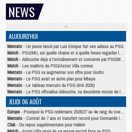
NEWS
AUJOURD'HUI
Mercato
- Un jeune lancé par Luis Enrique fait ses adieux au PSG
Match
- PSG/MU, sur quelle chaine et à quelle heure regarder le match ?
Match
- Akliouche déjà à l'entraînement et concerné par PSG/MU ?
Match
- Les maillots de PSG/Aston Villa connus
Mercato
- Le PSG va augmenter son offre pour Godts
Mercato
- Le PSG avait un autre plan pour Mbaye
Mercato
- Le tableau mercato du PSG (été 2026)
Mercato
- Le PSG officialise Akliouche, sa deuxième recrue de l’été
JEUDI 06 AOÛT
Europe
- Pourquoi le PSG redémarre 2026/27 au 4e rang du coefficient UEFA
Mercato
- Contrat de 7 ans et transfert record pour Diomandé loin du PSG
Club
- Du repos supplémentaire pour Hakimi
Match
- Aston Villa privé de sa recrue record face au PSG