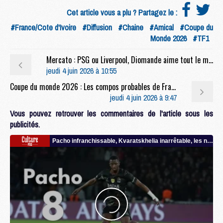
Cet article vous a plu ? Partagez le :
#France/Cote d'Ivoire
#Diffusion
#Chaine
#Amical
#Coupe du
Monde 2026
#TF1
Mercato : PSG ou Liverpool, Diomande aime tout le monde
jeudi 4 juin 2026 à 10:55
Coupe du monde 2026 : Les compos probables de France/Côte d'Ivoire sans Parisien, mais avec une piste du PSG
jeudi 4 juin 2026 à 9:47
Vous pouvez retrouver les commentaires de l'article sous les
publicités.