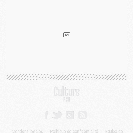
DIMANCHE 02 AOÛT
Mercato
- Le transfert de Kolo Muani à la Juventus est officiel
Mercato
- [MAJ] Le PSG a fait une grosse offre à Parme pour Suzuki
Mercato
- Le PSG a envoyé une première offre pour Mika Godts
Club
- Après Pacho, d'autres retours en vue
Mercato
- Changement de dernière minute pour Kolo Muani
SAMEDI 01 AOÛT
Mercato
- L'agent de Mika Godts confirme un accord avec le PSG
Club
- Quels numéros de maillot pour Akliouche et Digne au PSG ?
Match
- Un hommage prévu lors de Brest/PSG
Mercato
- Le PSG et le Barça ont rendez-vous pour Ferran Torres
Mercato
- Guéla Doué dans les listes du PSG
Mercato
- Le transfert de Mika Godts au PSG en bonne voie
VENDREDI 31 JUILLET
Match
- Un diffuseur annoncé pour les deux premiers matchs amicaux du PSG
Mercato
- Le transfert d'Akliouche au PSG bouclé, le montant se précise
Club
- Un retour majeur dans le groupe du PSG
Mentions légales
-
Politique de confidentialité
-
Équipe de