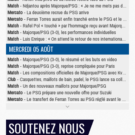
Match
- Ndjantou après Majorque/PSG : « Je ne me mets pas de plafond »
Mercato
- La deuxième recrue du PSG arrive
Mercato
- Ferran Torres aurait enfin tranché entre le PSG et le Barça
Match
- Rafel Pol « touché » par l'hommage reçu avant Majorque/PSG
Match
- Majorque/PSG (3-0), les performances individuelles
Match
- Luis Enrique : « On attend le retour de nos internationaux »
MERCREDI 05 AOÛT
Match
- Majorque/PSG (3-0), le résumé et les buts en video
Match
- Majorque/PSG (3-0), reprise compliquée pour Paris
Match
- Les compositions officielles de Majorque/PSG avec Kvara et de nombreux jeunes
Club
- Casquettes, maillots de bain, padel, le PSG lance sa collection été
Match
- Un des nouveaux maillots pour Majorque/PSG
Mercato
- Le PSG prépare une nouvelle offre pour Suzuki
Mercato
- Le transfert de Ferran Torres au PSG réglé avant le 12 août ?
Match
- Le groupe pour Majorque/PSG avec 11 absents
Mercato
- Le PSG officialise un quatrième prêt
Mercato
- Liverpool ne veut pas que Barcola au PSG
SOUTENEZ NOUS
Match
- Majorque/PSG, quelle compo pour le premier match de la saison 2026/27 ?