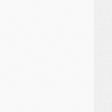
lub
- [MAJ] Ndjantou et deux jeunes du PSG annoncés dans un tournoi U21
ercato
- L'étonnante piste Suzuki confirmée et onéreuse
JEUDI 30 JUILLET
élections
- Ancelotti fait le ménage au Brésil mais veut garder Marquinhos
ercato
- Le statu quo du milieu du PSG se précise
lub
- Le PSG plutôt que la FIFA pour Al-Khelaïfi, poussé par l'UEFA ?
ercato
- Le PSG presserait Ferran Torres de se décider, deux pistes de secours
lub
- Déguisements, shopping, double scouting, Luis Campos dévoile ses méthodes
ercato
- Kroupi retiré du mercato
ercato
- Enfin une avancée dans le transfert d'Akliouche
MERCREDI 29 JUILLET
ercato
- Ferran Torres priorité du PSG, mais ouvert à tout
ercato
- Première offre de Liverpool en approche pour Barcola
ercato
- Le montant du transfert de Kolo Muani se précise, la formule aussi
ercato
- Kolo Muani attendu en Italie, son transfert débloqué
ercato
- Monaco a encore repoussé une offre du PSG pour Akliouche
ercato
- Liverpool presque d'accord avec Barcola, le PSG pas du tout
ercato
- Moment décisif pour le transfert de Kolo Muani