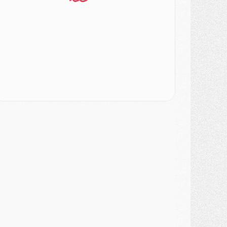
MARDI 04 AOÛT
urope
- Les chapeaux provisoires de la Ligue des champions 2026/27
odcast
- Podcast CulturePSG : Akliouche présenté par un fan de Monaco
lub
- Le PSG dévoile sa première collection d'entraînement pour 2026/2027
iscipline
- Un arbitre inattendu, mais porte-bonheur pour Lens/PSG
atch
- Majorque/PSG, sur quelle chaine et à quelle heure regarder le match ?
ercato
- Le plan du PSG pour Suzuki et Chevalier se précise
ercato
- L'Ajax refuse la première offre du PSG pour Godts
ercato
- Le PSG veut accélérer, Ferran Torres temporise
ercato
- Liverpool encore très loin du compte pour Barcola
LUNDI 03 AOÛT
atch
- Podcast CulturePSG : Mercato (Godts, Suzuki, Akliouche, Barcola, etc)
ercato
- L'Ajax attend bien plus de 45M pour Mika Godts
lub
- Quatre retours importants dans le groupe du PSG, et un plus discret
ercato
- Ayari file en Ligue 2
lub
- Le PSG s'associe avec un géant de la tech
ercato
- Vu d'Italie, le transfert de Suzuki au PSG est bien engagé
ercato
- Ferran Torres ne serait pas à vendre, mais...
urope
- Gros coup dur pour Aston Villa avant de croiser le PSG