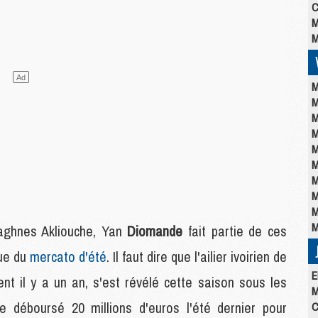
C
M
M
M
M
M
M
M
M
M
M
M
M
Maghnes Akliouche, Yan
Diomande
fait partie de ces
vue du
mercato d'été
. Il faut dire que l'ailier ivoirien de
E
nt il y a un an, s'est révélé cette saison sous les
M
 déboursé 20 millions d'euros l'été dernier pour
C