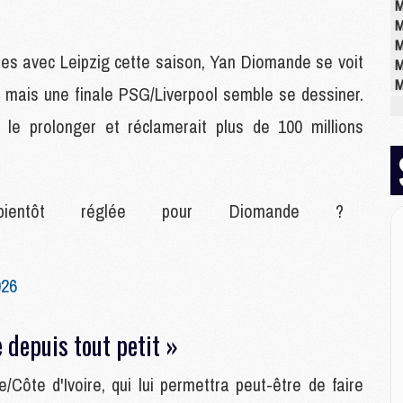
M
M
M
ées avec Leipzig cette saison, Yan Diomande se voit
M
M
, mais une finale PSG/Liverpool semble se dessiner.
M
t le prolonger et réclamerait plus de 100 millions
M
M
M
l bientôt réglée pour Diomande ?
M
C
M
026
M
M
M
 depuis tout petit »
M
M
/Côte d'Ivoire, qui lui permettra peut-être de faire
M