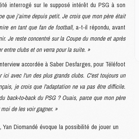
 été interrogé sur le supposé intérêt du PSG à son
E
e que j’aime depuis petit. Je crois que mon père était
P
ire en tant que fan de football,
a-t-il répondu, avant
C
D
nir. Je reste concentré sur la Coupe du monde et après
M
M
r entre clubs et on verra pour la suite. »
M
M
e interview accordée à Saber Desfarges, pour Téléfoot
M
r ici avec l'un des plus grands clubs. C'est toujours un
nçais, je crois que l'adaptation ne va pas être difficile.
M
t du back-to-back du PSG ? Ouais, parce que mon père
M
C
 moi de les voir gagner. »
M
C
M
, Yan Diomandé évoque la possibilité de jouer un
M
E