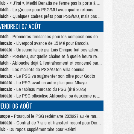
lub
- « J’irai », Medhi Benatia ne ferme pas la porte à une arrivée au PSG
atch
- Le groupe pour PSG/MU avec quatre retours
atch
- Quelques cadres prêts pour PSG/MU, mais pas Akliouche ?
VENDREDI 07 AOÛT
atch
- Premières tendances pour les compositions de PSG/MU
ercato
- Liverpool avance de 15 M€ pour Barcola
ercato
- Un jeune lancé par Luis Enrique fait ses adieux au PSG
atch
- PSG/MU, sur quelle chaine et à quelle heure regarder le match ?
atch
- Akliouche déjà à l'entraînement et concerné par PSG/MU ?
atch
- Les maillots de PSG/Aston Villa connus
ercato
- Le PSG va augmenter son offre pour Godts
ercato
- Le PSG avait un autre plan pour Mbaye
ercato
- Le tableau mercato du PSG (été 2026)
ercato
- Le PSG officialise Akliouche, sa deuxième recrue de l’été
JEUDI 06 AOÛT
urope
- Pourquoi le PSG redémarre 2026/27 au 4e rang du coefficient UEFA
ercato
- Contrat de 7 ans et transfert record pour Diomandé loin du PSG
lub
- Du repos supplémentaire pour Hakimi