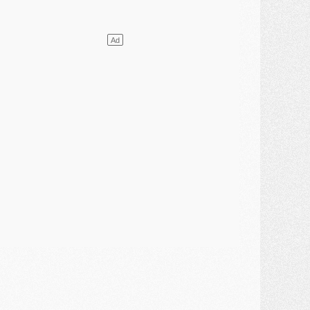
DIMANCHE 02 AOÛT
ercato
- Le transfert de Kolo Muani à la Juventus est officiel
ercato
- [MAJ] Le PSG a fait une grosse offre à Parme pour Suzuki
ercato
- Le PSG a envoyé une première offre pour Mika Godts
lub
- Après Pacho, d'autres retours en vue
ercato
- Changement de dernière minute pour Kolo Muani
SAMEDI 01 AOÛT
ercato
- L'agent de Mika Godts confirme un accord avec le PSG
lub
- Quels numéros de maillot pour Akliouche et Digne au PSG ?
atch
- Un hommage prévu lors de Brest/PSG
ercato
- Le PSG et le Barça ont rendez-vous pour Ferran Torres
ercato
- Guéla Doué dans les listes du PSG
ercato
- Le transfert de Mika Godts au PSG en bonne voie
VENDREDI 31 JUILLET
atch
- Un diffuseur annoncé pour les deux premiers matchs amicaux du PSG
ercato
- Le transfert d'Akliouche au PSG bouclé, le montant se précise
lub
- Un retour majeur dans le groupe du PSG