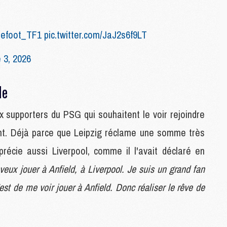
M
lefoot_TF1
pic.twitter.com/JaJ2s6f9LT
M
M
 3, 2026
C
M
de
M
x supporters du PSG qui souhaitent le voir rejoindre
C
udent. Déjà parce que Leipzig réclame une somme très
M
M
récie aussi Liverpool, comme il l'avait déclaré en
M
M
veux jouer à Anfield, à Liverpool. Je suis un grand fan
st de me voir jouer à Anfield. Donc réaliser le rêve de
M
M
C