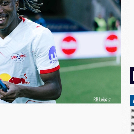
M
M
M
M