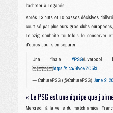
l'acheter à Leganés.
Après 13 buts et 10 passes décisives délivr
courtisé par plusieurs gros clubs européens
Leipzig souhaite toutefois le conserver e
d'euros pour s'en séparer.
Une finale
#PSG
/Liverpoo

https://t.co/BlvoVZO5kL
— CulturePSG (@CulturePSG)
June 2, 2
« Le PSG est une équipe que j'aime
Mercredi, à la veille du match amical France