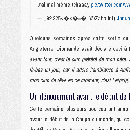
J’ai mal même tchaaay
pic.twitter.com/W
— _92.225<�<�=� (@ZahaJr1)
Janua
Quelques semaines après cette sortie qui
Angleterre, Diomande avait déclaré ceci à 
avant tout, c’est le club préféré de mon père.
là-bas un jour, car il adore l’ambiance à Anfi
mon club de rêve en ce moment, c'est Leipzig.
Un dénouement avant le début de 
Cette semaine, plusieurs sources ont anno
avant le début de la Coupe du monde, qui co
de Willian Pacho. Selon la version allemande