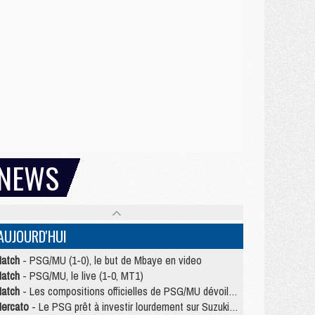
NEWS
AUJOURD'HUI
atch
- PSG/MU (1-0), le but de Mbaye en video
atch
- PSG/MU, le live (1-0, MT1)
atch
- Les compositions officielles de PSG/MU dévoilées, Pacho titulaire
ercato
- Le PSG prêt à investir lourdement sur Suzuki malgré Safonov et Chevalier