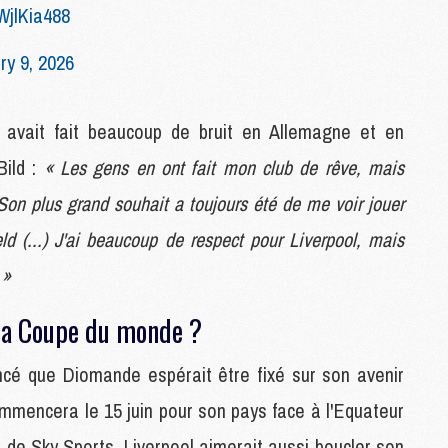
WjlKia488
C
M
ry 9, 2026
S
M
 avait fait beaucoup de bruit en Allemagne et en
C
Bild :
« Les gens en ont fait mon club de rêve, mais
M
C
 Son plus grand souhait a toujours été de me voir jouer
M
eld (...) J'ai beaucoup de respect pour Liverpool, mais
M
 »
M
la Coupe du monde ?
M
M
ncé que Diomande espérait être fixé sur son avenir
M
M
mmencera le 15 juin pour son pays face à l'Equateur
M
M
 de Sky Sports, Liverpool aimerait aussi boucler son