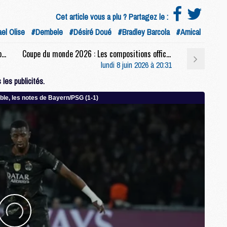
Cet article vous a plu ? Partagez le :
el Olise
#Dembele
#Désiré Doué
#Bradley Barcola
#Amical
M
M
Mercato : Kimmich : « J'étais censé être une pièce importante du puzzle du PSG »
Coupe du monde 2026 : Les compositions officielles de France/Irlande du Nord dévoilées, deux Parisiens titulaires
C
lundi 8 juin 2026 à 20:31
C
M
les publicités.
S
M
C
M
C
M
M
M
M