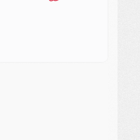
lub
- Quatre retours importants dans le groupe du PSG, et un plus discret
ercato
- Ayari file en Ligue 2
lub
- Le PSG s'associe avec un géant de la tech
ercato
- Vu d'Italie, le transfert de Suzuki au PSG est bien engagé
ercato
- Ferran Torres ne serait pas à vendre, mais...
urope
- Gros coup dur pour Aston Villa avant de croiser le PSG
DIMANCHE 02 AOÛT
ercato
- Le transfert de Kolo Muani à la Juventus est officiel
ercato
- [MAJ] Le PSG a fait une grosse offre à Parme pour Suzuki
ercato
- Le PSG a envoyé une première offre pour Mika Godts
lub
- Après Pacho, d'autres retours en vue
ercato
- Changement de dernière minute pour Kolo Muani
SAMEDI 01 AOÛT
ercato
- L'agent de Mika Godts confirme un accord avec le PSG
lub
- Quels numéros de maillot pour Akliouche et Digne au PSG ?
atch
- Un hommage prévu lors de Brest/PSG
ercato
- Le PSG et le Barça ont rendez-vous pour Ferran Torres
ercato
- Guéla Doué dans les listes du PSG
ercato
- Le transfert de Mika Godts au PSG en bonne voie