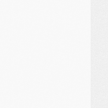
ercato
- Le montant du transfert de Kolo Muani se précise, la formule aussi
ercato
- Kolo Muani attendu en Italie, son transfert débloqué
ercato
- Monaco a encore repoussé une offre du PSG pour Akliouche
ercato
- Liverpool presque d'accord avec Barcola, le PSG pas du tout
ercato
- Moment décisif pour le transfert de Kolo Muani
MARDI 28 JUILLET
ercato
- Des intermédiaires ont tenté de relancer Diomande au PSG
lub
- Au moins neuf jeunes conviés à l'entraînement des pros
ercato
- Une partie du communiqué du PSG sur Diomande expliquée
ercato
- Barcola futur plus gros transfert de l'été ?
ormation
- Retour sur la saison des U17 du PSG en 7 chiffres clés
lub
- Le PSG connaît ses premiers matches de septembre
ercato
- Un troisième prêt bouclé par le PSG
LUNDI 27 JUILLET
odcast
- Podcast CulturePSG à 22h : Mercato (Barcola, Diomande, etc)
ercato
- La prolongation de Dembélé au PSG dans la dernière ligne droite
lub
- Le PSG a fait sa reprise avec... 9 joueurs
és. sociaux
- Les Portugais du PSG réunis pendant leurs vacances