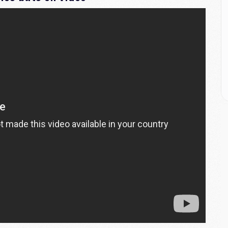
C
M
C
M
M
E
M
M
M
C
M
M
C
M
M
M
M