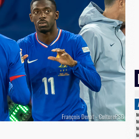
M
M
M
M