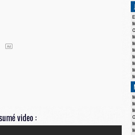
E
M
C
M
M
M
M
M
M
M
M
M
M
ésumé video :
C
M
M