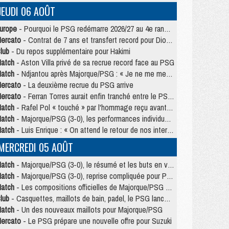
JEUDI 06 AOÛT
urope
- Pourquoi le PSG redémarre 2026/27 au 4e rang du coefficient UEFA
ercato
- Contrat de 7 ans et transfert record pour Diomandé loin du PSG
lub
- Du repos supplémentaire pour Hakimi
atch
- Aston Villa privé de sa recrue record face au PSG
atch
- Ndjantou après Majorque/PSG : « Je ne me mets pas de plafond »
ercato
- La deuxième recrue du PSG arrive
ercato
- Ferran Torres aurait enfin tranché entre le PSG et le Barça
atch
- Rafel Pol « touché » par l'hommage reçu avant Majorque/PSG
atch
- Majorque/PSG (3-0), les performances individuelles
atch
- Luis Enrique : « On attend le retour de nos internationaux »
MERCREDI 05 AOÛT
atch
- Majorque/PSG (3-0), le résumé et les buts en video
atch
- Majorque/PSG (3-0), reprise compliquée pour Paris
atch
- Les compositions officielles de Majorque/PSG avec Kvara et de nombreux jeunes
lub
- Casquettes, maillots de bain, padel, le PSG lance sa collection été
atch
- Un des nouveaux maillots pour Majorque/PSG
ercato
- Le PSG prépare une nouvelle offre pour Suzuki