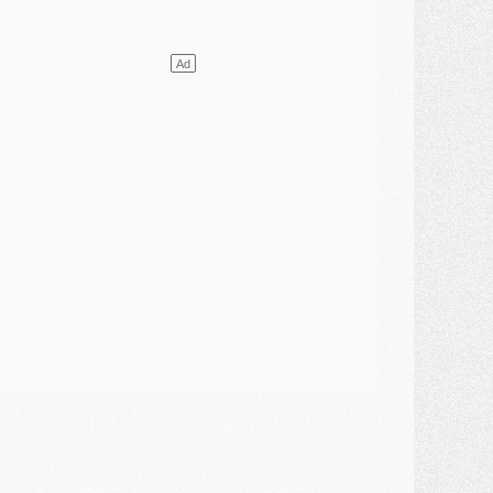
VENDREDI 31 JUILLET
atch
- Un diffuseur annoncé pour les deux premiers matchs amicaux du PSG
ercato
- Le transfert d'Akliouche au PSG bouclé, le montant se précise
lub
- Un retour majeur dans le groupe du PSG
lub
- [MAJ] Ndjantou et deux jeunes du PSG annoncés dans un tournoi U21
ercato
- L'étonnante piste Suzuki confirmée et onéreuse
JEUDI 30 JUILLET
élections
- Ancelotti fait le ménage au Brésil mais veut garder Marquinhos
ercato
- Le statu quo du milieu du PSG se précise
lub
- Le PSG plutôt que la FIFA pour Al-Khelaïfi, poussé par l'UEFA ?
ercato
- Le PSG presserait Ferran Torres de se décider, deux pistes de secours
lub
- Déguisements, shopping, double scouting, Luis Campos dévoile ses méthodes
ercato
- Kroupi retiré du mercato
ercato
- Enfin une avancée dans le transfert d'Akliouche
MERCREDI 29 JUILLET
ercato
- Ferran Torres priorité du PSG, mais ouvert à tout
ercato
- Première offre de Liverpool en approche pour Barcola