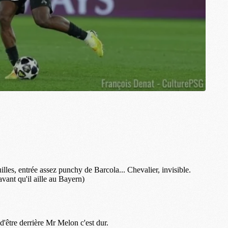
M
M
M
M
M
M
C
M
M
F
C
M
P
M
C
R