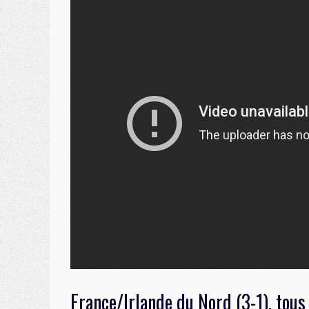
France/Irlande du Nord (3-1), tous 