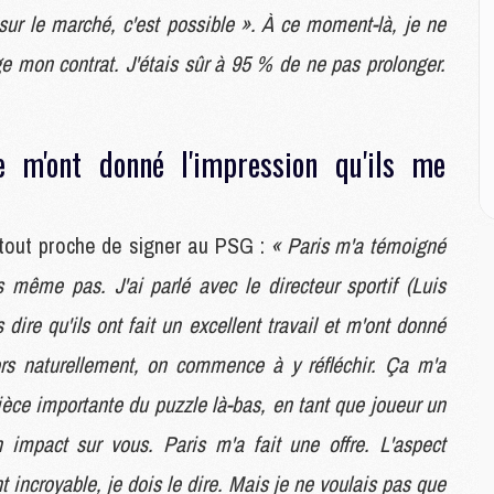
M
s sur le marché, c'est possible ». À ce moment-là, je ne
M
ge mon contrat. J'étais sûr à 95 % de ne pas prolonger.
M
M
C
 m'ont donné l'impression qu'ils me
M
C
M
tout proche de signer au PSG :
« Paris m'a témoigné
M
E
 même pas. J'ai parlé avec le directeur sportif (Luis
 dire qu'ils ont fait un excellent travail et m'ont donné
M
lors naturellement, on commence à y réfléchir. Ça m'a
M
M
 pièce importante du puzzle là-bas, en tant que joueur un
C
impact sur vous. Paris m'a fait une offre. L'aspect
M
t incroyable, je dois le dire. Mais je ne voulais pas que