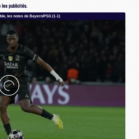
M
les publicités.
M
M
M
M
M
M
M
M
M
C
M
M
F
C
M