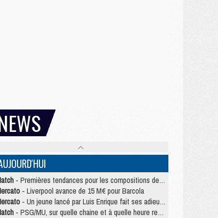
NEWS
AUJOURD'HUI
atch
- Premières tendances pour les compositions de PSG/MU
ercato
- Liverpool avance de 15 M€ pour Barcola
ercato
- Un jeune lancé par Luis Enrique fait ses adieux au PSG
atch
- PSG/MU, sur quelle chaine et à quelle heure regarder le match ?