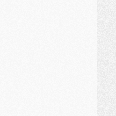
ercato
- Kroupi retiré du mercato
ercato
- Enfin une avancée dans le transfert d'Akliouche
MERCREDI 29 JUILLET
ercato
- Ferran Torres priorité du PSG, mais ouvert à tout
ercato
- Première offre de Liverpool en approche pour Barcola
ercato
- Le montant du transfert de Kolo Muani se précise, la formule aussi
ercato
- Kolo Muani attendu en Italie, son transfert débloqué
ercato
- Monaco a encore repoussé une offre du PSG pour Akliouche
ercato
- Liverpool presque d'accord avec Barcola, le PSG pas du tout
ercato
- Moment décisif pour le transfert de Kolo Muani
MARDI 28 JUILLET
ercato
- Des intermédiaires ont tenté de relancer Diomande au PSG
lub
- Au moins neuf jeunes conviés à l'entraînement des pros
ercato
- Une partie du communiqué du PSG sur Diomande expliquée
ercato
- Barcola futur plus gros transfert de l'été ?
ormation
- Retour sur la saison des U17 du PSG en 7 chiffres clés
lub
- Le PSG connaît ses premiers matches de septembre
ercato
- Un troisième prêt bouclé par le PSG