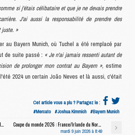
M
comme si j'étais célibataire et que je ne devais prendre
C
rière. J'ai aussi la responsabilité de prendre des
M
M
 juste. »
M
M
ter au Bayern Munich, où Tuchel a été remplacé par
ut de suite passé :
« Je n'ai jamais ressenti autant de
M
écision de prolonger mon contrat au Bayern »
, estime
M
C
l'été 2024 un certain João Neves et là aussi, c'était
C
M
Cet article vous a plu ? Partagez le :
S
#Mercato
#Joshua Kimmich
#Bayern Munich
M
C
Mercato : Le PSG toujours lié à deux pistes à 100 M€
Coupe du monde 2026 : France/Irlande du Nord (3-1), le résumé et les buts en video
M
mardi 9 juin 2026 à 8:49
C