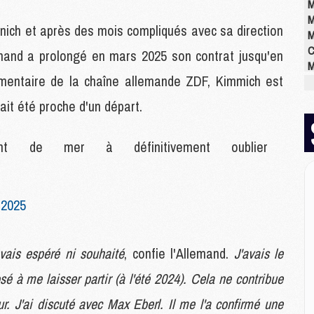
M
M
nich et après des mois compliqués avec sa direction
M
C
emand a prolongé en mars 2025 son contrat jusqu'en
M
mentaire de la chaîne allemande ZDF, Kimmich est
M
M
ait été proche d'un départ.
M
M
M
t de mer à définitivement oublier
M
 2025
E
P
C
avais espéré ni souhaité
, confie l'Allemand.
J'avais le
D
M
sé à me laisser partir (à l'été 2024). Cela ne contribue
M
M
eur. J'ai discuté avec Max Eberl. Il me l'a confirmé une