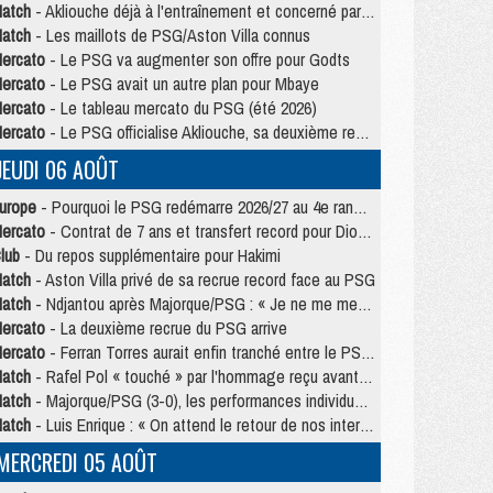
atch
- Akliouche déjà à l'entraînement et concerné par PSG/MU ?
atch
- Les maillots de PSG/Aston Villa connus
ercato
- Le PSG va augmenter son offre pour Godts
ercato
- Le PSG avait un autre plan pour Mbaye
ercato
- Le tableau mercato du PSG (été 2026)
ercato
- Le PSG officialise Akliouche, sa deuxième recrue de l’été
JEUDI 06 AOÛT
urope
- Pourquoi le PSG redémarre 2026/27 au 4e rang du coefficient UEFA
ercato
- Contrat de 7 ans et transfert record pour Diomandé loin du PSG
lub
- Du repos supplémentaire pour Hakimi
atch
- Aston Villa privé de sa recrue record face au PSG
atch
- Ndjantou après Majorque/PSG : « Je ne me mets pas de plafond »
ercato
- La deuxième recrue du PSG arrive
ercato
- Ferran Torres aurait enfin tranché entre le PSG et le Barça
atch
- Rafel Pol « touché » par l'hommage reçu avant Majorque/PSG
atch
- Majorque/PSG (3-0), les performances individuelles
atch
- Luis Enrique : « On attend le retour de nos internationaux »
MERCREDI 05 AOÛT