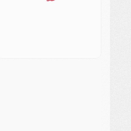
ercato
- Le PSG veut accélérer, Ferran Torres temporise
ercato
- Liverpool encore très loin du compte pour Barcola
LUNDI 03 AOÛT
atch
- Podcast CulturePSG : Mercato (Godts, Suzuki, Akliouche, Barcola, etc)
ercato
- L'Ajax attend bien plus de 45M pour Mika Godts
lub
- Quatre retours importants dans le groupe du PSG, et un plus discret
ercato
- Ayari file en Ligue 2
lub
- Le PSG s'associe avec un géant de la tech
ercato
- Vu d'Italie, le transfert de Suzuki au PSG est bien engagé
ercato
- Ferran Torres ne serait pas à vendre, mais...
urope
- Gros coup dur pour Aston Villa avant de croiser le PSG
DIMANCHE 02 AOÛT
ercato
- Le transfert de Kolo Muani à la Juventus est officiel
ercato
- [MAJ] Le PSG a fait une grosse offre à Parme pour Suzuki
ercato
- Le PSG a envoyé une première offre pour Mika Godts
lub
- Après Pacho, d'autres retours en vue
ercato
- Changement de dernière minute pour Kolo Muani
SAMEDI 01 AOÛT