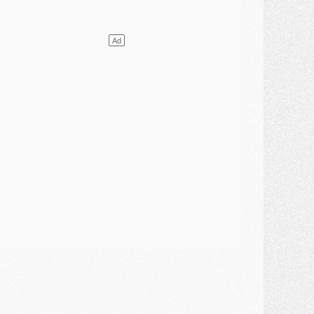
ercato
- L'agent de Mika Godts confirme un accord avec le PSG
lub
- Quels numéros de maillot pour Akliouche et Digne au PSG ?
atch
- Un hommage prévu lors de Brest/PSG
ercato
- Le PSG et le Barça ont rendez-vous pour Ferran Torres
ercato
- Guéla Doué dans les listes du PSG
ercato
- Le transfert de Mika Godts au PSG en bonne voie
VENDREDI 31 JUILLET
atch
- Un diffuseur annoncé pour les deux premiers matchs amicaux du PSG
ercato
- Le transfert d'Akliouche au PSG bouclé, le montant se précise
lub
- Un retour majeur dans le groupe du PSG
lub
- [MAJ] Ndjantou et deux jeunes du PSG annoncés dans un tournoi U21
ercato
- L'étonnante piste Suzuki confirmée et onéreuse
JEUDI 30 JUILLET
élections
- Ancelotti fait le ménage au Brésil mais veut garder Marquinhos
ercato
- Le statu quo du milieu du PSG se précise
lub
- Le PSG plutôt que la FIFA pour Al-Khelaïfi, poussé par l'UEFA ?
ercato
- Le PSG presserait Ferran Torres de se décider, deux pistes de secours
lub
- Déguisements, shopping, double scouting, Luis Campos dévoile ses méthodes