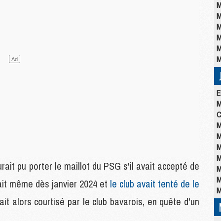
M
M
M
M
M
M
E
M
C
M
M
M
M
ait pu porter le maillot du PSG s'il avait accepté de
M
M
ulait même dès janvier 2024 et
le club avait tenté de le
M
tait alors courtisé par le club bavarois, en quête d'un