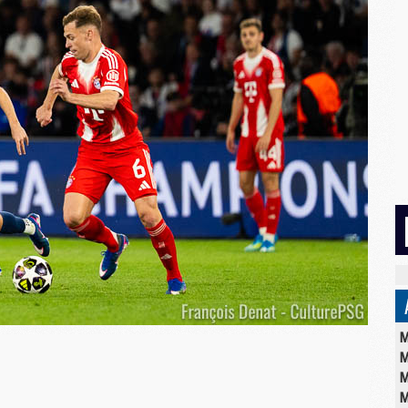
M
M
M
M