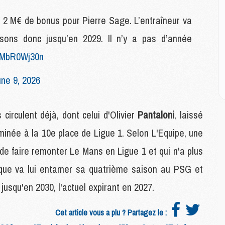
P
C
2 M€ de bonus pour Pierre Sage. L’entraîneur va
D
M
sons donc jusqu’en 2029. Il n’y a pas d’année
M
/1MbR0Wj30n
M
M
M
ne 9, 2026
M
irculent déjà, dont celui d'Olivier
Pantaloni
, laissé
M
rminée à la 10e place de Ligue 1. Selon L'Equipe, une
C
M
t de faire remonter Le Mans en Ligue 1 et qui n'a plus
C
rique va lui entamer sa quatrième saison au PSG et
M
M
usqu'en 2030, l'actuel expirant en 2027.
E
Cet article vous a plu ? Partagez le :
M