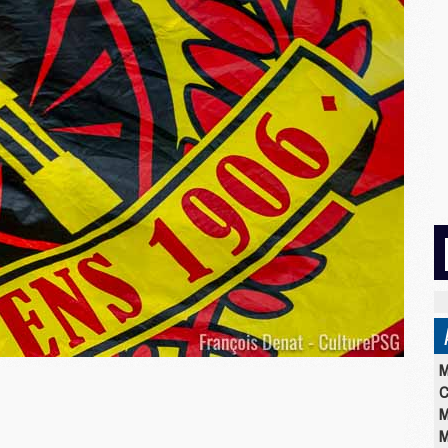
M
C
M
M