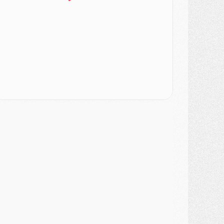
odcast
- Podcast CulturePSG : Akliouche présenté par un fan de Monaco
lub
- Le PSG dévoile sa première collection d'entraînement pour 2026/2027
iscipline
- Un arbitre inattendu, mais porte-bonheur pour Lens/PSG
atch
- Majorque/PSG, sur quelle chaine et à quelle heure regarder le match ?
ercato
- Le plan du PSG pour Suzuki et Chevalier se précise
ercato
- L'Ajax refuse la première offre du PSG pour Godts
ercato
- Le PSG veut accélérer, Ferran Torres temporise
ercato
- Liverpool encore très loin du compte pour Barcola
LUNDI 03 AOÛT
atch
- Podcast CulturePSG : Mercato (Godts, Suzuki, Akliouche, Barcola, etc)
ercato
- L'Ajax attend bien plus de 45M pour Mika Godts
lub
- Quatre retours importants dans le groupe du PSG, et un plus discret
ercato
- Ayari file en Ligue 2
lub
- Le PSG s'associe avec un géant de la tech
ercato
- Vu d'Italie, le transfert de Suzuki au PSG est bien engagé
ercato
- Ferran Torres ne serait pas à vendre, mais...
urope
- Gros coup dur pour Aston Villa avant de croiser le PSG
DIMANCHE 02 AOÛT
ercato
- Le transfert de Kolo Muani à la Juventus est officiel