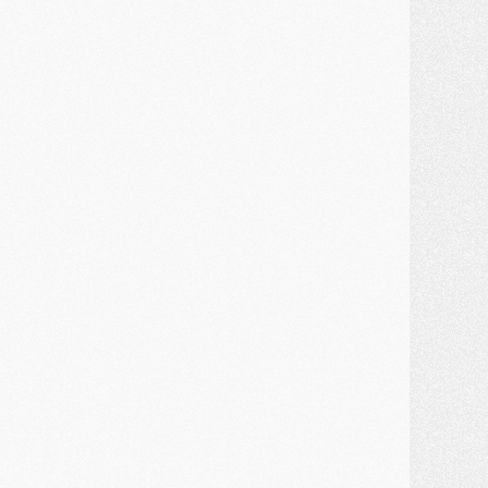
JEUDI 30 JUILLET
élections
- Ancelotti fait le ménage au Brésil mais veut garder Marquinhos
ercato
- Le statu quo du milieu du PSG se précise
lub
- Le PSG plutôt que la FIFA pour Al-Khelaïfi, poussé par l'UEFA ?
ercato
- Le PSG presserait Ferran Torres de se décider, deux pistes de secours
lub
- Déguisements, shopping, double scouting, Luis Campos dévoile ses méthodes
ercato
- Kroupi retiré du mercato
ercato
- Enfin une avancée dans le transfert d'Akliouche
MERCREDI 29 JUILLET
ercato
- Ferran Torres priorité du PSG, mais ouvert à tout
ercato
- Première offre de Liverpool en approche pour Barcola
ercato
- Le montant du transfert de Kolo Muani se précise, la formule aussi
ercato
- Kolo Muani attendu en Italie, son transfert débloqué
ercato
- Monaco a encore repoussé une offre du PSG pour Akliouche
ercato
- Liverpool presque d'accord avec Barcola, le PSG pas du tout
ercato
- Moment décisif pour le transfert de Kolo Muani
MARDI 28 JUILLET
ercato
- Des intermédiaires ont tenté de relancer Diomande au PSG