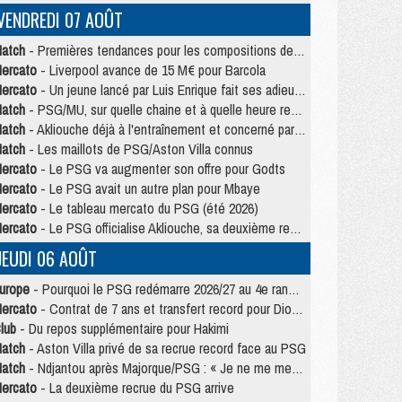
VENDREDI 07 AOÛT
atch
- Premières tendances pour les compositions de PSG/MU
ercato
- Liverpool avance de 15 M€ pour Barcola
ercato
- Un jeune lancé par Luis Enrique fait ses adieux au PSG
atch
- PSG/MU, sur quelle chaine et à quelle heure regarder le match ?
atch
- Akliouche déjà à l'entraînement et concerné par PSG/MU ?
atch
- Les maillots de PSG/Aston Villa connus
ercato
- Le PSG va augmenter son offre pour Godts
ercato
- Le PSG avait un autre plan pour Mbaye
ercato
- Le tableau mercato du PSG (été 2026)
ercato
- Le PSG officialise Akliouche, sa deuxième recrue de l’été
JEUDI 06 AOÛT
urope
- Pourquoi le PSG redémarre 2026/27 au 4e rang du coefficient UEFA
ercato
- Contrat de 7 ans et transfert record pour Diomandé loin du PSG
lub
- Du repos supplémentaire pour Hakimi
atch
- Aston Villa privé de sa recrue record face au PSG
atch
- Ndjantou après Majorque/PSG : « Je ne me mets pas de plafond »
ercato
- La deuxième recrue du PSG arrive