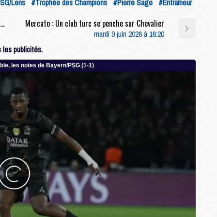
SG/Lens
#Trophée des Champions
#Pierre Sage
#Entraîneur
M
M
Match : Les maillots de la finale PSG/Arsenal vendus aux enchères
Mercato : Un club turc se penche sur Chevalier
C
mardi 9 juin 2026 à 16:20
M
les publicités.
M
C
M
M
M
M
M
M
C
C
M