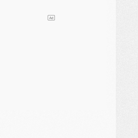
ercato
- [MAJ] Le PSG a fait une grosse offre à Parme pour Suzuki
ercato
- Le PSG a envoyé une première offre pour Mika Godts
lub
- Après Pacho, d'autres retours en vue
ercato
- Changement de dernière minute pour Kolo Muani
SAMEDI 01 AOÛT
ercato
- L'agent de Mika Godts confirme un accord avec le PSG
lub
- Quels numéros de maillot pour Akliouche et Digne au PSG ?
atch
- Un hommage prévu lors de Brest/PSG
ercato
- Le PSG et le Barça ont rendez-vous pour Ferran Torres
ercato
- Guéla Doué dans les listes du PSG
ercato
- Le transfert de Mika Godts au PSG en bonne voie
VENDREDI 31 JUILLET
atch
- Un diffuseur annoncé pour les deux premiers matchs amicaux du PSG
ercato
- Le transfert d'Akliouche au PSG bouclé, le montant se précise
lub
- Un retour majeur dans le groupe du PSG
lub
- [MAJ] Ndjantou et deux jeunes du PSG annoncés dans un tournoi U21
ercato
- L'étonnante piste Suzuki confirmée et onéreuse