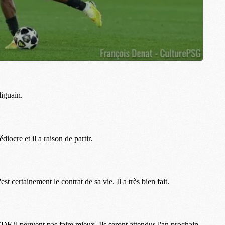
S
M
C
M
C
M
M
M
M
M
M
M
M
M
M