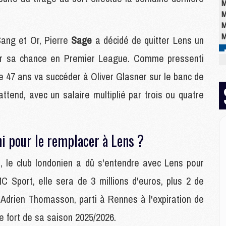
M
M
M
M
Sang et Or, Pierre
Sage
a décidé de quitter Lens un
er sa chance en Premier League. Comme pressenti
M
de 47 ans va succéder à Oliver Glasner sur le banc de
M
M
attend, avec un salaire multiplié par trois ou quatre
C
M
M
ni pour le remplacer à Lens ?
M
M
M
, le club londonien a dû s'entendre avec Lens pour
M
C Sport, elle sera de 3 millions d'euros, plus 2 de
M
 Adrien Thomasson, parti à Rennes à l'expiration de
 fort de sa saison 2025/2026.
E