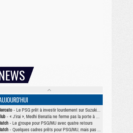
NEWS
AUJOURD'HUI
ercato
- Le PSG prêt à investir lourdement sur Suzuki malgré Safonov et Chevalier
lub
- « J’irai », Medhi Benatia ne ferme pas la porte à une arrivée au PSG
atch
- Le groupe pour PSG/MU avec quatre retours
atch
- Quelques cadres prêts pour PSG/MU, mais pas Akliouche ?