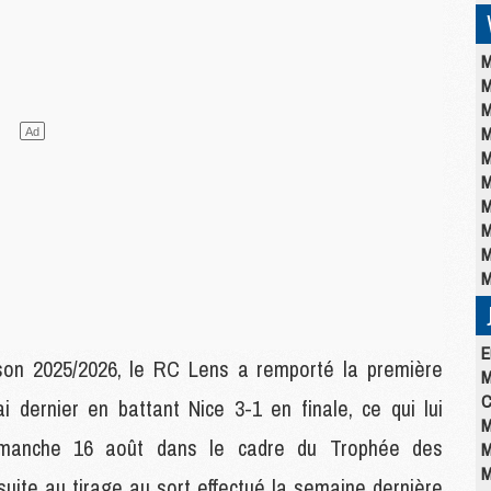
M
M
M
M
M
M
M
M
M
M
E
son 2025/2026, le RC Lens a remporté la première
M
C
 dernier en battant Nice 3-1 en finale, ce qui lui
M
 dimanche 16 août dans le cadre du Trophée des
M
M
suite au tirage au sort effectué la semaine dernière