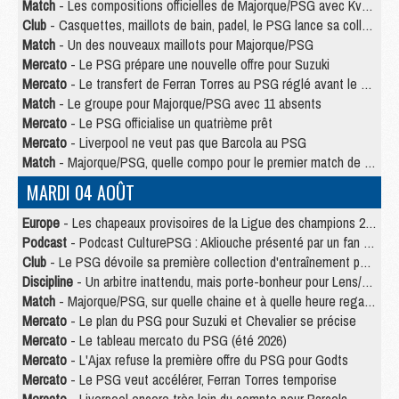
Match
- Les compositions officielles de Majorque/PSG avec Kvara et de nombreux jeunes
Club
- Casquettes, maillots de bain, padel, le PSG lance sa collection été
Match
- Un des nouveaux maillots pour Majorque/PSG
Mercato
- Le PSG prépare une nouvelle offre pour Suzuki
Mercato
- Le transfert de Ferran Torres au PSG réglé avant le 12 août ?
Match
- Le groupe pour Majorque/PSG avec 11 absents
Mercato
- Le PSG officialise un quatrième prêt
Mercato
- Liverpool ne veut pas que Barcola au PSG
Match
- Majorque/PSG, quelle compo pour le premier match de la saison 2026/27 ?
MARDI 04 AOÛT
Europe
- Les chapeaux provisoires de la Ligue des champions 2026/27
Podcast
- Podcast CulturePSG : Akliouche présenté par un fan de Monaco
Club
- Le PSG dévoile sa première collection d'entraînement pour 2026/2027
Discipline
- Un arbitre inattendu, mais porte-bonheur pour Lens/PSG
Match
- Majorque/PSG, sur quelle chaine et à quelle heure regarder le match ?
Mercato
- Le plan du PSG pour Suzuki et Chevalier se précise
Mercato
- Le tableau mercato du PSG (été 2026)
Mercato
- L'Ajax refuse la première offre du PSG pour Godts
Mercato
- Le PSG veut accélérer, Ferran Torres temporise
Mercato
- Liverpool encore très loin du compte pour Barcola