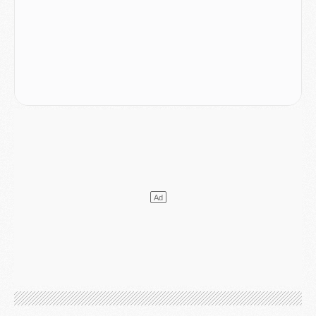
Club
- Quels numéros de maillot pour Akliouche et Digne au PSG ?
Match
- Un hommage prévu lors de Brest/PSG
Mercato
- Le PSG et le Barça ont rendez-vous pour Ferran Torres
Mercato
- Guéla Doué dans les listes du PSG
Mercato
- Le transfert de Mika Godts au PSG en bonne voie
VENDREDI 31 JUILLET
Match
- Un diffuseur annoncé pour les deux premiers matchs amicaux du PSG
Mercato
- Le transfert d'Akliouche au PSG bouclé, le montant se précise
Club
- Un retour majeur dans le groupe du PSG
Club
- [MAJ] Ndjantou et deux jeunes du PSG annoncés dans un tournoi U21
Mercato
- L'étonnante piste Suzuki confirmée et onéreuse
JEUDI 30 JUILLET
Sélections
- Ancelotti fait le ménage au Brésil mais veut garder Marquinhos
Mercato
- Le statu quo du milieu du PSG se précise
Club
- Le PSG plutôt que la FIFA pour Al-Khelaïfi, poussé par l'UEFA ?
Mercato
- Le PSG presserait Ferran Torres de se décider, deux pistes de secours
Club
- Déguisements, shopping, double scouting, Luis Campos dévoile ses méthodes
Mercato
- Kroupi retiré du mercato