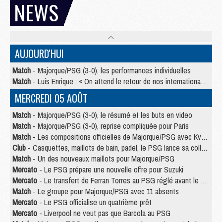
NEWS
AUJOURD'HUI
Match
- Majorque/PSG (3-0), les performances individuelles
Match
- Luis Enrique : « On attend le retour de nos internationaux »
MERCREDI 05 AOÛT
Match
- Majorque/PSG (3-0), le résumé et les buts en video
Match
- Majorque/PSG (3-0), reprise compliquée pour Paris
Match
- Les compositions officielles de Majorque/PSG avec Kvara et de nombreux jeunes
Club
- Casquettes, maillots de bain, padel, le PSG lance sa collection été
Match
- Un des nouveaux maillots pour Majorque/PSG
Mercato
- Le PSG prépare une nouvelle offre pour Suzuki
Mercato
- Le transfert de Ferran Torres au PSG réglé avant le 12 août ?
Match
- Le groupe pour Majorque/PSG avec 11 absents
Mercato
- Le PSG officialise un quatrième prêt
Mercato
- Liverpool ne veut pas que Barcola au PSG