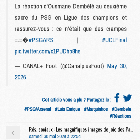
La réaction d'Ousmane Dembélé au deuxième
sacre du PSG en Ligue des champions et
rassurez-vous : ce n'était que des crampes
=.‍=�
#PSGARS
|
#UCLFinal
pic.twitter.com/c1PUDhp8hs
— CANAL+ Foot (@CanalplusFoot)
May 30,
2026
Cet article vous a plu ? Partagez le :
#PSG/Arsenal
#Luis Enrique
#Marquinhos
#Dembele
#Réactions
Rés. sociaux : Les magnifiques images de joie des Parisiens après PSG/Arsenal
samedi 30 mai 2026 à 22:54