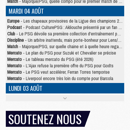
Match
- Majorque/PSG, quelle compo pour le premier match de la saison 2026/27 ?
MARDI 04 AOÛT
Europe
- Les chapeaux provisoires de la Ligue des champions 2026/27
Podcast
- Podcast CulturePSG : Akliouche présenté par un fan de Monaco
Club
- Le PSG dévoile sa première collection d'entraînement pour 2026/2027
Discipline
- Un arbitre inattendu, mais porte-bonheur pour Lens/PSG
Match
- Majorque/PSG, sur quelle chaine et à quelle heure regarder le match ?
Mercato
- Le plan du PSG pour Suzuki et Chevalier se précise
Mercato
- Le tableau mercato du PSG (été 2026)
Mercato
- L'Ajax refuse la première offre du PSG pour Godts
Mercato
- Le PSG veut accélérer, Ferran Torres temporise
Mercato
- Liverpool encore très loin du compte pour Barcola
LUNDI 03 AOÛT
Match
- Podcast CulturePSG : Mercato (Godts, Suzuki, Akliouche, Barcola, etc)
Mercato
- L'Ajax attend bien plus de 45M pour Mika Godts
Club
- Quatre retours importants dans le groupe du PSG, et un plus discret
SOUTENEZ NOUS
Mercato
- Ayari file en Ligue 2
Club
- Le PSG s'associe avec un géant de la tech