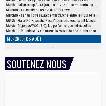
Match
- Ndjantou après Majorque/PSG : « Je ne me mets pas de plafond »
Mercato
- La deuxième recrue du PSG arrive
Mercato
- Ferran Torres aurait enfin tranché entre le PSG et le Barça
Match
- Rafel Pol « touché » par l'hommage reçu avant Majorque/PSG
Match
- Majorque/PSG (3-0), les performances individuelles
Match
- Luis Enrique : « On attend le retour de nos internationaux »
MERCREDI 05 AOÛT
Match
- Majorque/PSG (3-0), le résumé et les buts en video
Match
- Majorque/PSG (3-0), reprise compliquée pour Paris
Match
- Les compositions officielles de Majorque/PSG avec Kvara et de nombreux jeunes
SOUTENEZ NOUS
Club
- Casquettes, maillots de bain, padel, le PSG lance sa collection été
Match
- Un des nouveaux maillots pour Majorque/PSG
Mercato
- Le PSG prépare une nouvelle offre pour Suzuki
Mercato
- Le transfert de Ferran Torres au PSG réglé avant le 12 août ?
Match
- Le groupe pour Majorque/PSG avec 11 absents
Mercato
- Le PSG officialise un quatrième prêt
Mercato
- Liverpool ne veut pas que Barcola au PSG
Match
- Majorque/PSG, quelle compo pour le premier match de la saison 2026/27 ?