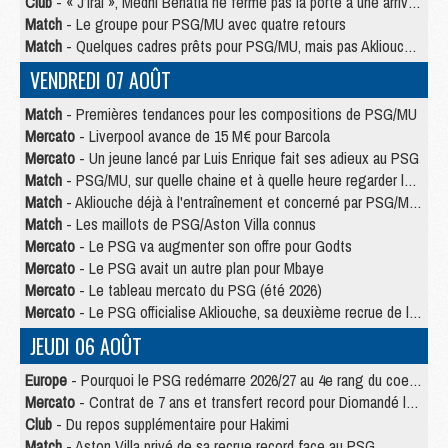
Club
- « J’irai », Medhi Benatia ne ferme pas la porte à une arrivée au PSG
Match
- Le groupe pour PSG/MU avec quatre retours
Match
- Quelques cadres prêts pour PSG/MU, mais pas Akliouche ?
VENDREDI 07 AOÛT
Match
- Premières tendances pour les compositions de PSG/MU
Mercato
- Liverpool avance de 15 M€ pour Barcola
Mercato
- Un jeune lancé par Luis Enrique fait ses adieux au PSG
Match
- PSG/MU, sur quelle chaine et à quelle heure regarder le match ?
Match
- Akliouche déjà à l'entraînement et concerné par PSG/MU ?
Match
- Les maillots de PSG/Aston Villa connus
Mercato
- Le PSG va augmenter son offre pour Godts
Mercato
- Le PSG avait un autre plan pour Mbaye
Mercato
- Le tableau mercato du PSG (été 2026)
Mercato
- Le PSG officialise Akliouche, sa deuxième recrue de l’été
JEUDI 06 AOÛT
Europe
- Pourquoi le PSG redémarre 2026/27 au 4e rang du coefficient UEFA
Mercato
- Contrat de 7 ans et transfert record pour Diomandé loin du PSG
Club
- Du repos supplémentaire pour Hakimi
Match
- Aston Villa privé de sa recrue record face au PSG