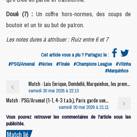
Doué (7) :
Un coffre hors-normes, des coups de
boutoir et un tir au but de patron.
Les notes dures à attribuer : Ruiz entre 6 et 7
Cet article vous a plu ? Partagez le :
#PSG/Arsenal
#Notes
#Finale
#Champions League
#Vitinha
#Marquinhos
Match : Luis Enrique, Dembélé, Marquinhos, les premières réactions après PSG/Arsenal
samedi 30 mai 2026 à 22:13
Match : PSG/Arsenal (1-1, 4-3 t.a.b.), Paris garde son titre au bout du suspense
samedi 30 mai 2026 à 21:11
Vous pouvez retrouver les commentaires de l'article sous les
publicités.
Match lié