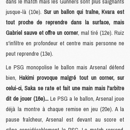
dans le match mais les Gunners sont plus saignants
jusque-là (10e).
Sur un ballon qui traîne, Kvara est
tout proche de reprendre dans la surface, mais
Gabriel sauve et offre un corner
, mal tiré (12e). Ruiz
s'infiltre en profondeur et centre mais personne ne
peut reprendre (13e).
Le PSG monopolise le ballon mais Arsenal défend
bien,
Hakimi provoque malgré tout un corner, sur
celui-ci, Saka se rate et fait une main mais l'arbitre
dit de jouer (16e)...
Le PSG a le ballon, Arsenal joue
déjà la montre à chaque remise en jeu (20e). A la
pause fraîcheur, Arsenal est devant au score et
gêne considérablement le PSG. Le match reprend,