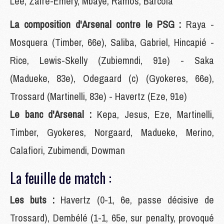
Lee, Zaïre-Emery, Mbaye, Ramos, Barcola
La composition d'Arsenal contre le PSG :
Raya -
Mosquera (Timber, 66e), Saliba, Gabriel, Hincapié -
Rice, Lewis-Skelly (Zubiemndi, 91e) - Saka
(Madueke, 83e), Odegaard (c) (Gyokeres, 66e),
Trossard (Martinelli, 83e) - Havertz (Eze, 91e)
Le banc d'Arsenal :
Kepa, Jesus, Eze, Martinelli,
Timber, Gyokeres, Norgaard, Madueke, Merino,
Calafiori, Zubimendi, Dowman
La feuille de match :
Les buts :
Havertz (0-1, 6e, passe décisive de
Trossard), Dembélé (1-1, 65e, sur penalty, provoqué