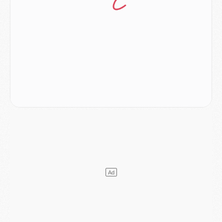
Mercato
- L'Ajax attend bien plus de 45M pour Mika Godts
Club
- Quatre retours importants dans le groupe du PSG, et un plus discret
Mercato
- Ayari file en Ligue 2
Club
- Le PSG s'associe avec un géant de la tech
Mercato
- Vu d'Italie, le transfert de Suzuki au PSG est bien engagé
Mercato
- Ferran Torres ne serait pas à vendre, mais...
Europe
- Gros coup dur pour Aston Villa avant de croiser le PSG
DIMANCHE 02 AOÛT
Mercato
- Le transfert de Kolo Muani à la Juventus est officiel
Mercato
- [MAJ] Le PSG a fait une grosse offre à Parme pour Suzuki
Mercato
- Le PSG a envoyé une première offre pour Mika Godts
Club
- Après Pacho, d'autres retours en vue
Mercato
- Changement de dernière minute pour Kolo Muani
SAMEDI 01 AOÛT
Mercato
- L'agent de Mika Godts confirme un accord avec le PSG
Club
- Quels numéros de maillot pour Akliouche et Digne au PSG ?
Match
- Un hommage prévu lors de Brest/PSG
Mercato
- Le PSG et le Barça ont rendez-vous pour Ferran Torres