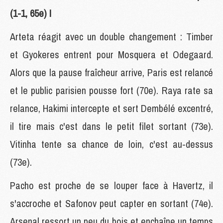
(1-1, 65e) !
Arteta réagit avec un double changement : Timber
et Gyokeres entrent pour Mosquera et Odegaard.
Alors que la pause fraîcheur arrive, Paris est relancé
et le public parisien pousse fort (70e). Raya rate sa
relance, Hakimi intercepte et sert Dembélé excentré,
il tire mais c'est dans le petit filet sortant (73e).
Vitinha tente sa chance de loin, c'est au-dessus
(73e).
Pacho est proche de se louper face à Havertz, il
s'accroche et Safonov peut capter en sortant (74e).
Arsenal ressort un peu du bois et enchaîne un temps