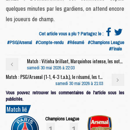
quelques minutes par les gardiens, on attend encore
les joueurs de champ.
Cet article vous a plu ? Partagez le :
#PSG/Arsenal
#Compte-rendu
#Résumé
#Champions League
#Finale
Match : Vitinha brillant, Marquinhos intense, les notes de PSG/Arsenal (1-1, 4-3 t.a.b.)
samedi 30 mai 2026 à 22:03
Match : PSG/Arsenal (1-1, 4-3 t.a.b.), le résumé, les tirs au but et les buts en video
samedi 30 mai 2026 à 21:03
Vous pouvez retrouver les commentaires de l'article sous les
publicités.
Match lié
Champions League