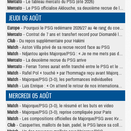
Mercato
- Le tableau mercato du PSG (été 2026)
Mercato
- Le PSG officialise Akliouche, sa deuxième recrue de l’été
JEUDI 06 AOÛT
Europe
- Pourquoi le PSG redémarre 2026/27 au 4e rang du coefficient UEFA
Mercato
- Contrat de 7 ans et transfert record pour Diomandé loin du PSG
Club
- Du repos supplémentaire pour Hakimi
Match
- Aston Villa privé de sa recrue record face au PSG
Match
- Ndjantou après Majorque/PSG : « Je ne me mets pas de plafond »
Mercato
- La deuxième recrue du PSG arrive
Mercato
- Ferran Torres aurait enfin tranché entre le PSG et le Barça
Match
- Rafel Pol « touché » par l'hommage reçu avant Majorque/PSG
Match
- Majorque/PSG (3-0), les performances individuelles
Match
- Luis Enrique : « On attend le retour de nos internationaux »
MERCREDI 05 AOÛT
Match
- Majorque/PSG (3-0), le résumé et les buts en video
Match
- Majorque/PSG (3-0), reprise compliquée pour Paris
Match
- Les compositions officielles de Majorque/PSG avec Kvara et de nombreux jeunes
Club
- Casquettes, maillots de bain, padel, le PSG lance sa collection été