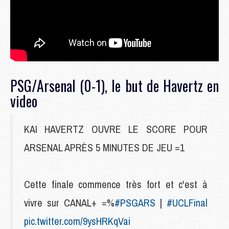
PSG/Arsenal (0-1), le but de Havertz en
video
KAI HAVERTZ OUVRE LE SCORE POUR
ARSENAL APRÈS 5 MINUTES DE JEU =1
Cette finale commence très fort et c'est à
vivre sur CANAL+ =%
#PSGARS
|
#UCLFinal
pic.twitter.com/9ysHRKqVai