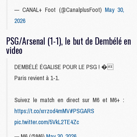
— CANAL+ Foot (@CanalplusFoot)
May 30,
2026
PSG/Arsenal (1-1), le but de Dembélé en
video
DEMBÉLÉ ÉGALISE POUR LE PSG ! �
Paris revient à 1-1.
Suivez le match en direct sur M6 et M6+ :
https://t.co/xrrzod4mMV
#PSGARS
pic.twitter.com/5VkL2TE4Zc
— M6 (@M6)
May 30, 2026