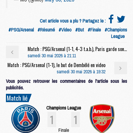
Cet article vous a plu ? Partagez le :
#PSG/Arsenal
#Résumé
#Video
#But
#Finale
#Champions
League
Match : PSG/Arsenal (1-1, 4-3 t.a.b.), Paris garde son titre au bout du suspense
samedi 30 mai 2026 à 21:11
Match : PSG/Arsenal (1-1), le but de Dembélé en video
samedi 30 mai 2026 à 19:32
Vous pouvez retrouver les commentaires de l'article sous les
publicités.
Match lié
Champions League
1
1
Finale