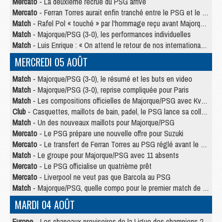
Mercato
- La deuxième recrue du PSG arrive
Mercato
- Ferran Torres aurait enfin tranché entre le PSG et le Barça
Match
- Rafel Pol « touché » par l'hommage reçu avant Majorque/PSG
Match
- Majorque/PSG (3-0), les performances individuelles
Match
- Luis Enrique : « On attend le retour de nos internationaux »
MERCREDI 05 AOÛT
Match
- Majorque/PSG (3-0), le résumé et les buts en video
Match
- Majorque/PSG (3-0), reprise compliquée pour Paris
Match
- Les compositions officielles de Majorque/PSG avec Kvara et de nombreux jeunes
Club
- Casquettes, maillots de bain, padel, le PSG lance sa collection été
Match
- Un des nouveaux maillots pour Majorque/PSG
Mercato
- Le PSG prépare une nouvelle offre pour Suzuki
Mercato
- Le transfert de Ferran Torres au PSG réglé avant le 12 août ?
Match
- Le groupe pour Majorque/PSG avec 11 absents
Mercato
- Le PSG officialise un quatrième prêt
Mercato
- Liverpool ne veut pas que Barcola au PSG
Match
- Majorque/PSG, quelle compo pour le premier match de la saison 2026/27 ?
MARDI 04 AOÛT
Europe
- Les chapeaux provisoires de la Ligue des champions 2026/27