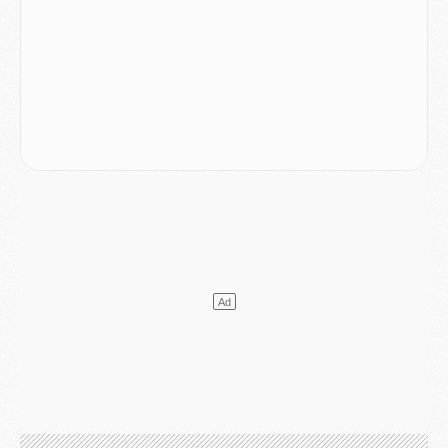
DIMANCHE 02 AOÛT
Mercato
- Le transfert de Kolo Muani à la Juventus est officiel
Mercato
- [MAJ] Le PSG a fait une grosse offre à Parme pour Suzuki
Mercato
- Le PSG a envoyé une première offre pour Mika Godts
Club
- Après Pacho, d'autres retours en vue
Mercato
- Changement de dernière minute pour Kolo Muani
SAMEDI 01 AOÛT
Mercato
- L'agent de Mika Godts confirme un accord avec le PSG
Club
- Quels numéros de maillot pour Akliouche et Digne au PSG ?
Match
- Un hommage prévu lors de Brest/PSG
Mercato
- Le PSG et le Barça ont rendez-vous pour Ferran Torres
Mercato
- Guéla Doué dans les listes du PSG
Mercato
- Le transfert de Mika Godts au PSG en bonne voie
VENDREDI 31 JUILLET
Match
- Un diffuseur annoncé pour les deux premiers matchs amicaux du PSG
Mercato
- Le transfert d'Akliouche au PSG bouclé, le montant se précise
Club
- Un retour majeur dans le groupe du PSG
Club
- [MAJ] Ndjantou et deux jeunes du PSG annoncés dans un tournoi U21