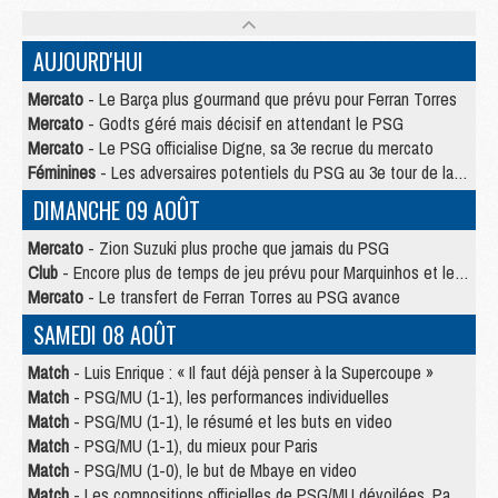
AUJOURD'HUI
Mercato
- Le Barça plus gourmand que prévu pour Ferran Torres
Mercato
- Godts géré mais décisif en attendant le PSG
Mercato
- Le PSG officialise Digne, sa 3e recrue du mercato
Féminines
- Les adversaires potentiels du PSG au 3e tour de la Ligue des Champions féminine
DIMANCHE 09 AOÛT
Mercato
- Zion Suzuki plus proche que jamais du PSG
Club
- Encore plus de temps de jeu prévu pour Marquinhos et les Portugais en Supercoupe
Mercato
- Le transfert de Ferran Torres au PSG avance
SAMEDI 08 AOÛT
Match
- Luis Enrique : « Il faut déjà penser à la Supercoupe »
Match
- PSG/MU (1-1), les performances individuelles
Match
- PSG/MU (1-1), le résumé et les buts en video
Match
- PSG/MU (1-1), du mieux pour Paris
Match
- PSG/MU (1-0), le but de Mbaye en video
Match
- Les compositions officielles de PSG/MU dévoilées, Pacho titulaire