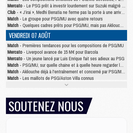
Mercato
- Le PSG prêt à investir lourdement sur Suzuki malgré Safonov et Chevalier
Club
- « J’irai », Medhi Benatia ne ferme pas la porte à une arrivée au PSG
Match
- Le groupe pour PSG/MU avec quatre retours
Match
- Quelques cadres prêts pour PSG/MU, mais pas Akliouche ?
VENDREDI 07 AOÛT
Match
- Premières tendances pour les compositions de PSG/MU
Mercato
- Liverpool avance de 15 M€ pour Barcola
Mercato
- Un jeune lancé par Luis Enrique fait ses adieux au PSG
Match
- PSG/MU, sur quelle chaine et à quelle heure regarder le match ?
Match
- Akliouche déjà à l'entraînement et concerné par PSG/MU ?
Match
- Les maillots de PSG/Aston Villa connus
Mercato
- Le PSG va augmenter son offre pour Godts
Mercato
- Le PSG avait un autre plan pour Mbaye
Mercato
- Le tableau mercato du PSG (été 2026)
SOUTENEZ NOUS
Mercato
- Le PSG officialise Akliouche, sa deuxième recrue de l’été
JEUDI 06 AOÛT
Europe
- Pourquoi le PSG redémarre 2026/27 au 4e rang du coefficient UEFA
Mercato
- Contrat de 7 ans et transfert record pour Diomandé loin du PSG