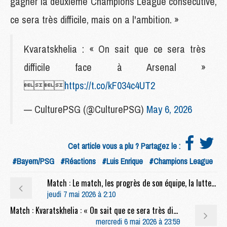
gagner la deuxième Champions League consécutive,
ce sera très difficile, mais on a l'ambition. »
Kvaratskhelia : « On sait que ce sera très
difficile face à Arsenal »

https://t.co/kF034c4UT2
— CulturePSG (@CulturePSG)
May 6, 2026
Cet article vous a plu ? Partagez le :
#Bayern/PSG
#Réactions
#Luis Enrique
#Champions League
Match : Le match, les progrès de son équipe, la lutte, la finale, etc, la conf' complète de Luis Enrique après Bayern/PSG (1-1)
jeudi 7 mai 2026 à 2:10
Match : Kvaratskhelia : « On sait que ce sera très difficile face à Arsenal »
mercredi 6 mai 2026 à 23:59