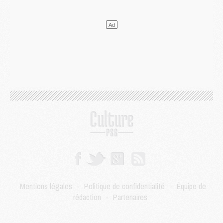
Match
- Majorque/PSG, quelle compo pour le premier match de la saison 2026/27 ?
MARDI 04 AOÛT
Europe
- Les chapeaux provisoires de la Ligue des champions 2026/27
Podcast
- Podcast CulturePSG : Akliouche présenté par un fan de Monaco
Club
- Le PSG dévoile sa première collection d'entraînement pour 2026/2027
Discipline
- Un arbitre inattendu, mais porte-bonheur pour Lens/PSG
Match
- Majorque/PSG, sur quelle chaine et à quelle heure regarder le match ?
Mercato
- Le plan du PSG pour Suzuki et Chevalier se précise
Mercato
- L'Ajax refuse la première offre du PSG pour Godts
Mercato
- Le PSG veut accélérer, Ferran Torres temporise
Mercato
- Liverpool encore très loin du compte pour Barcola
LUNDI 03 AOÛT
Match
- Podcast CulturePSG : Mercato (Godts, Suzuki, Akliouche, Barcola, etc)
Mercato
- L'Ajax attend bien plus de 45M pour Mika Godts
Club
- Quatre retours importants dans le groupe du PSG, et un plus discret
Mentions légales
-
Politique de confidentialité
-
Équipe de
Mercato
- Ayari file en Ligue 2
rédaction
-
Partenaires
Club
- Le PSG s'associe avec un géant de la tech
Mercato
- Vu d'Italie, le transfert de Suzuki au PSG est bien engagé