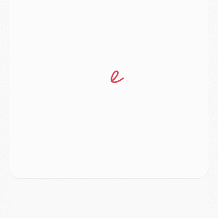
Club
- Du repos supplémentaire pour Hakimi
Match
- Aston Villa privé de sa recrue record face au PSG
Match
- Ndjantou après Majorque/PSG : « Je ne me mets pas de plafond »
Mercato
- La deuxième recrue du PSG arrive
Mercato
- Ferran Torres aurait enfin tranché entre le PSG et le Barça
Match
- Rafel Pol « touché » par l'hommage reçu avant Majorque/PSG
Match
- Majorque/PSG (3-0), les performances individuelles
Match
- Luis Enrique : « On attend le retour de nos internationaux »
MERCREDI 05 AOÛT
Match
- Majorque/PSG (3-0), le résumé et les buts en video
Match
- Majorque/PSG (3-0), reprise compliquée pour Paris
Match
- Les compositions officielles de Majorque/PSG avec Kvara et de nombreux jeunes
Club
- Casquettes, maillots de bain, padel, le PSG lance sa collection été
Match
- Un des nouveaux maillots pour Majorque/PSG
Mercato
- Le PSG prépare une nouvelle offre pour Suzuki
Mercato
- Le transfert de Ferran Torres au PSG réglé avant le 12 août ?
Match
- Le groupe pour Majorque/PSG avec 11 absents
Mercato
- Le PSG officialise un quatrième prêt
Mercato
- Liverpool ne veut pas que Barcola au PSG