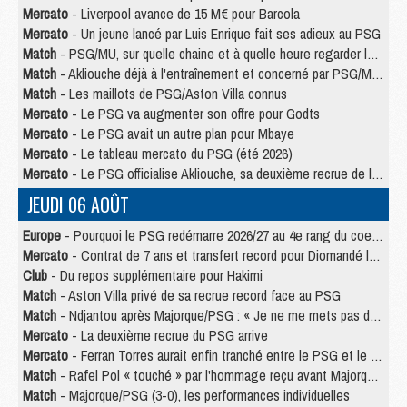
Mercato
- Liverpool avance de 15 M€ pour Barcola
Mercato
- Un jeune lancé par Luis Enrique fait ses adieux au PSG
Match
- PSG/MU, sur quelle chaine et à quelle heure regarder le match ?
Match
- Akliouche déjà à l'entraînement et concerné par PSG/MU ?
Match
- Les maillots de PSG/Aston Villa connus
Mercato
- Le PSG va augmenter son offre pour Godts
Mercato
- Le PSG avait un autre plan pour Mbaye
Mercato
- Le tableau mercato du PSG (été 2026)
Mercato
- Le PSG officialise Akliouche, sa deuxième recrue de l’été
JEUDI 06 AOÛT
Europe
- Pourquoi le PSG redémarre 2026/27 au 4e rang du coefficient UEFA
Mercato
- Contrat de 7 ans et transfert record pour Diomandé loin du PSG
Club
- Du repos supplémentaire pour Hakimi
Match
- Aston Villa privé de sa recrue record face au PSG
Match
- Ndjantou après Majorque/PSG : « Je ne me mets pas de plafond »
Mercato
- La deuxième recrue du PSG arrive
Mercato
- Ferran Torres aurait enfin tranché entre le PSG et le Barça
Match
- Rafel Pol « touché » par l'hommage reçu avant Majorque/PSG
Match
- Majorque/PSG (3-0), les performances individuelles