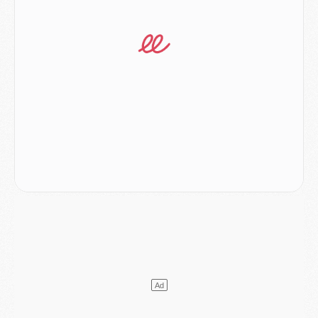
Match
- Majorque/PSG, sur quelle chaine et à quelle heure regarder le match ?
Mercato
- Le plan du PSG pour Suzuki et Chevalier se précise
Mercato
- L'Ajax refuse la première offre du PSG pour Godts
Mercato
- Le PSG veut accélérer, Ferran Torres temporise
Mercato
- Liverpool encore très loin du compte pour Barcola
LUNDI 03 AOÛT
Match
- Podcast CulturePSG : Mercato (Godts, Suzuki, Akliouche, Barcola, etc)
Mercato
- L'Ajax attend bien plus de 45M pour Mika Godts
Club
- Quatre retours importants dans le groupe du PSG, et un plus discret
Mercato
- Ayari file en Ligue 2
Club
- Le PSG s'associe avec un géant de la tech
Mercato
- Vu d'Italie, le transfert de Suzuki au PSG est bien engagé
Mercato
- Ferran Torres ne serait pas à vendre, mais...
Europe
- Gros coup dur pour Aston Villa avant de croiser le PSG
DIMANCHE 02 AOÛT
Mercato
- Le transfert de Kolo Muani à la Juventus est officiel
Mercato
- [MAJ] Le PSG a fait une grosse offre à Parme pour Suzuki
Mercato
- Le PSG a envoyé une première offre pour Mika Godts