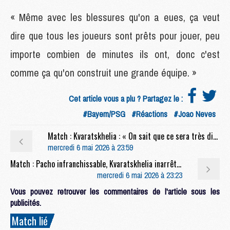
« Même avec les blessures qu'on a eues, ça veut
dire que tous les joueurs sont prêts pour jouer, peu
importe combien de minutes ils ont, donc c'est
comme ça qu'on construit une grande équipe. »
Cet article vous a plu ? Partagez le :
#Bayern/PSG
#Réactions
#Joao Neves
Match : Kvaratskhelia : « On sait que ce sera très difficile face à Arsenal »
mercredi 6 mai 2026 à 23:59
Match : Pacho infranchissable, Kvaratskhelia inarrêtable, les notes de Bayern/PSG (1-1)
mercredi 6 mai 2026 à 23:23
Vous pouvez retrouver les commentaires de l'article sous les
publicités.
Match lié