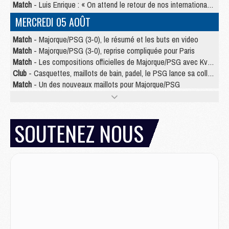
Match
- Luis Enrique : « On attend le retour de nos internationaux »
MERCREDI 05 AOÛT
Match
- Majorque/PSG (3-0), le résumé et les buts en video
Match
- Majorque/PSG (3-0), reprise compliquée pour Paris
Match
- Les compositions officielles de Majorque/PSG avec Kvara et de nombreux jeunes
Club
- Casquettes, maillots de bain, padel, le PSG lance sa collection été
Match
- Un des nouveaux maillots pour Majorque/PSG
Mercato
- Le PSG prépare une nouvelle offre pour Suzuki
Mercato
- Le transfert de Ferran Torres au PSG réglé avant le 12 août ?
Match
- Le groupe pour Majorque/PSG avec 11 absents
SOUTENEZ NOUS
Mercato
- Le PSG officialise un quatrième prêt
Mercato
- Liverpool ne veut pas que Barcola au PSG
Match
- Majorque/PSG, quelle compo pour le premier match de la saison 2026/27 ?
MARDI 04 AOÛT
Europe
- Les chapeaux provisoires de la Ligue des champions 2026/27
Podcast
- Podcast CulturePSG : Akliouche présenté par un fan de Monaco
Club
- Le PSG dévoile sa première collection d'entraînement pour 2026/2027
Discipline
- Un arbitre inattendu, mais porte-bonheur pour Lens/PSG