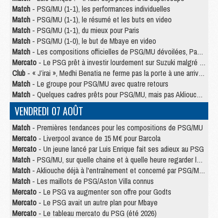
Match
- PSG/MU (1-1), les performances individuelles
Match
- PSG/MU (1-1), le résumé et les buts en video
Match
- PSG/MU (1-1), du mieux pour Paris
Match
- PSG/MU (1-0), le but de Mbaye en video
Match
- Les compositions officielles de PSG/MU dévoilées, Pacho titulaire
Mercato
- Le PSG prêt à investir lourdement sur Suzuki malgré Safonov et Chevalier
Club
- « J’irai », Medhi Benatia ne ferme pas la porte à une arrivée au PSG
Match
- Le groupe pour PSG/MU avec quatre retours
Match
- Quelques cadres prêts pour PSG/MU, mais pas Akliouche ?
VENDREDI 07 AOÛT
Match
- Premières tendances pour les compositions de PSG/MU
Mercato
- Liverpool avance de 15 M€ pour Barcola
Mercato
- Un jeune lancé par Luis Enrique fait ses adieux au PSG
Match
- PSG/MU, sur quelle chaine et à quelle heure regarder le match ?
Match
- Akliouche déjà à l'entraînement et concerné par PSG/MU ?
Match
- Les maillots de PSG/Aston Villa connus
Mercato
- Le PSG va augmenter son offre pour Godts
Mercato
- Le PSG avait un autre plan pour Mbaye
Mercato
- Le tableau mercato du PSG (été 2026)