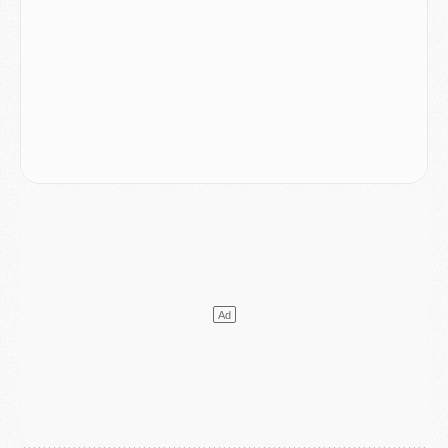
Mercato
- Le PSG prépare une nouvelle offre pour Suzuki
Mercato
- Le transfert de Ferran Torres au PSG réglé avant le 12 août ?
Match
- Le groupe pour Majorque/PSG avec 11 absents
Mercato
- Le PSG officialise un quatrième prêt
Mercato
- Liverpool ne veut pas que Barcola au PSG
Match
- Majorque/PSG, quelle compo pour le premier match de la saison 2026/27 ?
MARDI 04 AOÛT
Europe
- Les chapeaux provisoires de la Ligue des champions 2026/27
Podcast
- Podcast CulturePSG : Akliouche présenté par un fan de Monaco
Club
- Le PSG dévoile sa première collection d'entraînement pour 2026/2027
Discipline
- Un arbitre inattendu, mais porte-bonheur pour Lens/PSG
Match
- Majorque/PSG, sur quelle chaine et à quelle heure regarder le match ?
Mercato
- Le plan du PSG pour Suzuki et Chevalier se précise
Mercato
- L'Ajax refuse la première offre du PSG pour Godts
Mercato
- Le PSG veut accélérer, Ferran Torres temporise
Mercato
- Liverpool encore très loin du compte pour Barcola
LUNDI 03 AOÛT
Match
- Podcast CulturePSG : Mercato (Godts, Suzuki, Akliouche, Barcola, etc)