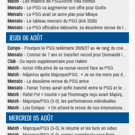
Match
- Les maillots de PSG/Aston Villa connus
Mercato
- Le PSG va augmenter son offre pour Godts
Mercato
- Le PSG avait un autre plan pour Mbaye
Mercato
- Le tableau mercato du PSG (été 2026)
Mercato
- Le PSG officialise Akliouche, sa deuxième recrue de l’été
JEUDI 06 AOÛT
Europe
- Pourquoi le PSG redémarre 2026/27 au 4e rang du coefficient UEFA
Mercato
- Contrat de 7 ans et transfert record pour Diomandé loin du PSG
Club
- Du repos supplémentaire pour Hakimi
Match
- Aston Villa privé de sa recrue record face au PSG
Match
- Ndjantou après Majorque/PSG : « Je ne me mets pas de plafond »
Mercato
- La deuxième recrue du PSG arrive
Mercato
- Ferran Torres aurait enfin tranché entre le PSG et le Barça
Match
- Rafel Pol « touché » par l'hommage reçu avant Majorque/PSG
Match
- Majorque/PSG (3-0), les performances individuelles
Match
- Luis Enrique : « On attend le retour de nos internationaux »
MERCREDI 05 AOÛT
Match
- Majorque/PSG (3-0), le résumé et les buts en video
Match
- Majorque/PSG (3-0), reprise compliquée pour Paris