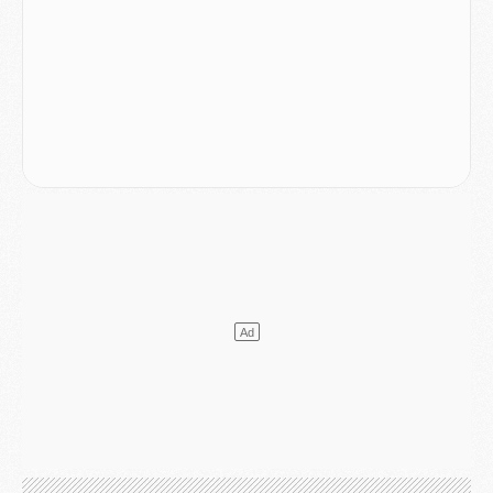
LUNDI 03 AOÛT
Match
- Podcast CulturePSG : Mercato (Godts, Suzuki, Akliouche, Barcola, etc)
Mercato
- L'Ajax attend bien plus de 45M pour Mika Godts
Club
- Quatre retours importants dans le groupe du PSG, et un plus discret
Mercato
- Ayari file en Ligue 2
Club
- Le PSG s'associe avec un géant de la tech
Mercato
- Vu d'Italie, le transfert de Suzuki au PSG est bien engagé
Mercato
- Ferran Torres ne serait pas à vendre, mais...
Europe
- Gros coup dur pour Aston Villa avant de croiser le PSG
DIMANCHE 02 AOÛT
Mercato
- Le transfert de Kolo Muani à la Juventus est officiel
Mercato
- [MAJ] Le PSG a fait une grosse offre à Parme pour Suzuki
Mercato
- Le PSG a envoyé une première offre pour Mika Godts
Club
- Après Pacho, d'autres retours en vue
Mercato
- Changement de dernière minute pour Kolo Muani
SAMEDI 01 AOÛT
Mercato
- L'agent de Mika Godts confirme un accord avec le PSG