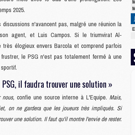
M
M
temps 2025.
s discussions n'avancent pas, malgré une réunion la
E
on agent, et Luis Campos. Si le triumvirat Al-
M
C
é très élogieux envers Barcola et comprend parfois
M
M
e frustrer, le PSG n'est pas totalement fermé à une
M
sportif.
M
M
e PSG, il faudra trouver une solution »
M
M
r nous,
confie une source interne à L'Equipe.
Mais,
et, on ne gardera que les joueurs très impliqués. Si
M
M
ouver une solution. Il faut qu'il montre l'envie de rester.
M
C