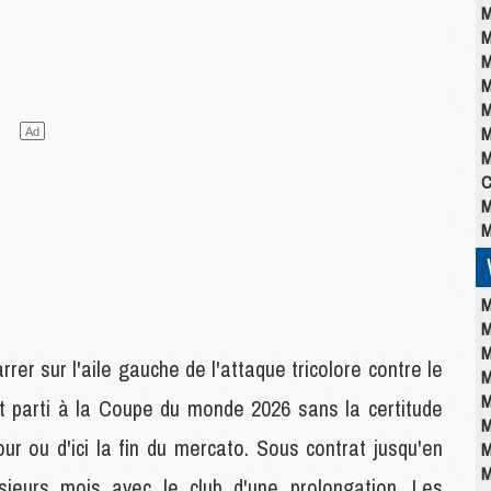
M
M
M
M
M
M
M
C
M
M
M
M
M
r sur l'aile gauche de l'attaque tricolore contre le
M
M
t parti à la Coupe du monde 2026 sans la certitude
M
ur ou d'ici la fin du mercato. Sous contrat jusqu'en
M
M
usieurs mois avec le club d'une prolongation. Les