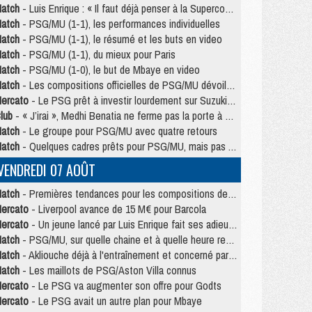
atch
- Luis Enrique : « Il faut déjà penser à la Supercoupe »
atch
- PSG/MU (1-1), les performances individuelles
atch
- PSG/MU (1-1), le résumé et les buts en video
atch
- PSG/MU (1-1), du mieux pour Paris
atch
- PSG/MU (1-0), le but de Mbaye en video
atch
- Les compositions officielles de PSG/MU dévoilées, Pacho titulaire
ercato
- Le PSG prêt à investir lourdement sur Suzuki malgré Safonov et Chevalier
lub
- « J’irai », Medhi Benatia ne ferme pas la porte à une arrivée au PSG
atch
- Le groupe pour PSG/MU avec quatre retours
atch
- Quelques cadres prêts pour PSG/MU, mais pas Akliouche ?
VENDREDI 07 AOÛT
atch
- Premières tendances pour les compositions de PSG/MU
ercato
- Liverpool avance de 15 M€ pour Barcola
ercato
- Un jeune lancé par Luis Enrique fait ses adieux au PSG
atch
- PSG/MU, sur quelle chaine et à quelle heure regarder le match ?
atch
- Akliouche déjà à l'entraînement et concerné par PSG/MU ?
atch
- Les maillots de PSG/Aston Villa connus
ercato
- Le PSG va augmenter son offre pour Godts
ercato
- Le PSG avait un autre plan pour Mbaye