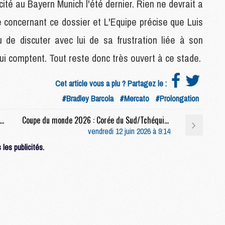
ité au Bayern Munich l'été dernier. Rien ne devrait a
M
 concernant ce dossier et L'Equipe précise que Luis
C
M
 de discuter avec lui de sa frustration liée à son
C
M
 comptent. Tout reste donc très ouvert à ce stade.
M
E
Cet article vous a plu ? Partagez le :
#Bradley Barcola
#Mercato
#Prolongation
M
bappé soutenait le PSG pour une raison bien particulière face à Arsenal
Coupe du monde 2026 : Corée du Sud/Tchéquie (2-1), le résumé, les buts et la passe décisive de Lee en video
M
vendredi 12 juin 2026 à 9:14
M
C
les publicités.
M
M
C
M
M