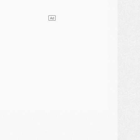
ercato
- L'Ajax attend bien plus de 45M pour Mika Godts
lub
- Quatre retours importants dans le groupe du PSG, et un plus discret
ercato
- Ayari file en Ligue 2
lub
- Le PSG s'associe avec un géant de la tech
ercato
- Vu d'Italie, le transfert de Suzuki au PSG est bien engagé
ercato
- Ferran Torres ne serait pas à vendre, mais...
urope
- Gros coup dur pour Aston Villa avant de croiser le PSG
DIMANCHE 02 AOÛT
ercato
- Le transfert de Kolo Muani à la Juventus est officiel
ercato
- [MAJ] Le PSG a fait une grosse offre à Parme pour Suzuki
ercato
- Le PSG a envoyé une première offre pour Mika Godts
lub
- Après Pacho, d'autres retours en vue
ercato
- Changement de dernière minute pour Kolo Muani
SAMEDI 01 AOÛT
ercato
- L'agent de Mika Godts confirme un accord avec le PSG
lub
- Quels numéros de maillot pour Akliouche et Digne au PSG ?
atch
- Un hommage prévu lors de Brest/PSG
ercato
- Le PSG et le Barça ont rendez-vous pour Ferran Torres