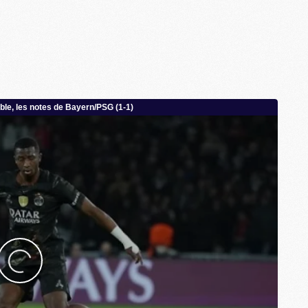
M
M
M
M
C
C
M
S
M
C
M
C
M
M