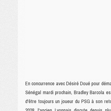
En concurrence avec Désiré Doué pour démarre
Sénégal mardi prochain, Bradley Barcola es
d'être toujours un joueur du PSG à son reto
2028, l'ancien Lyonnais discute depuis pl