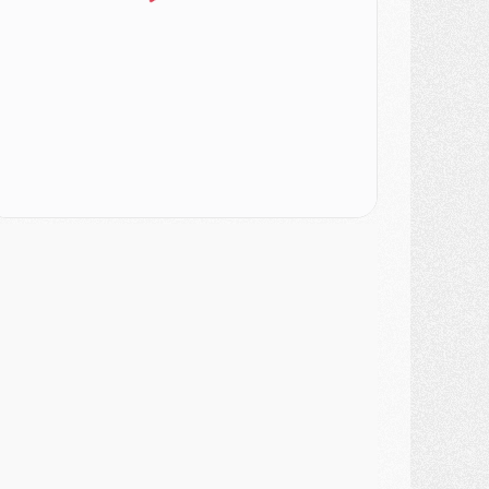
atch
- Un des nouveaux maillots pour Majorque/PSG
ercato
- Le PSG prépare une nouvelle offre pour Suzuki
ercato
- Le transfert de Ferran Torres au PSG réglé avant le 12 août ?
atch
- Le groupe pour Majorque/PSG avec 11 absents
ercato
- Le PSG officialise un quatrième prêt
ercato
- Liverpool ne veut pas que Barcola au PSG
atch
- Majorque/PSG, quelle compo pour le premier match de la saison 2026/27 ?
MARDI 04 AOÛT
urope
- Les chapeaux provisoires de la Ligue des champions 2026/27
odcast
- Podcast CulturePSG : Akliouche présenté par un fan de Monaco
lub
- Le PSG dévoile sa première collection d'entraînement pour 2026/2027
iscipline
- Un arbitre inattendu, mais porte-bonheur pour Lens/PSG
atch
- Majorque/PSG, sur quelle chaine et à quelle heure regarder le match ?
ercato
- Le plan du PSG pour Suzuki et Chevalier se précise
ercato
- L'Ajax refuse la première offre du PSG pour Godts
ercato
- Le PSG veut accélérer, Ferran Torres temporise
ercato
- Liverpool encore très loin du compte pour Barcola
LUNDI 03 AOÛT
atch
- Podcast CulturePSG : Mercato (Godts, Suzuki, Akliouche, Barcola, etc)