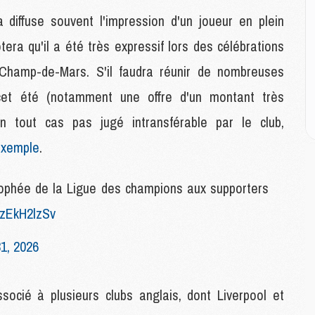
M
M
diffuse souvent l'impression d'un joueur en plein
M
tera qu'il a été très expressif lors des célébrations
M
M
hamp-de-Mars. S'il faudra réunir de nombreuses
M
M
cet été (notamment une offre d'un montant très
t en tout cas pas jugé intransférable par le club,
E
exemple
.
P
C
trophée de la Ligue des champions aux supporters
D
M
/7zEkH2lzSv
M
M
1, 2026
M
M
ocié à plusieurs clubs anglais, dont Liverpool et
M