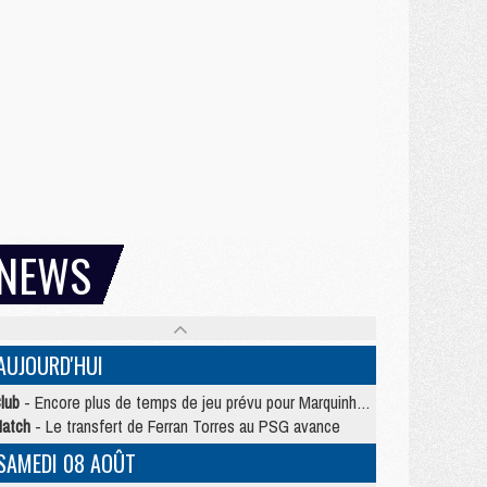
NEWS
AUJOURD'HUI
lub
- Encore plus de temps de jeu prévu pour Marquinhos et les Portugais en Supercoupe
atch
- Le transfert de Ferran Torres au PSG avance
SAMEDI 08 AOÛT