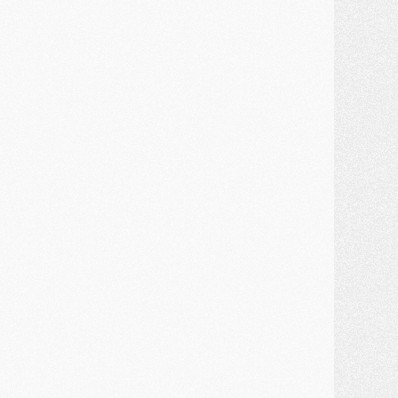
ercato
- Guéla Doué dans les listes du PSG
ercato
- Le transfert de Mika Godts au PSG en bonne voie
VENDREDI 31 JUILLET
atch
- Un diffuseur annoncé pour les deux premiers matchs amicaux du PSG
ercato
- Le transfert d'Akliouche au PSG bouclé, le montant se précise
lub
- Un retour majeur dans le groupe du PSG
lub
- [MAJ] Ndjantou et deux jeunes du PSG annoncés dans un tournoi U21
ercato
- L'étonnante piste Suzuki confirmée et onéreuse
JEUDI 30 JUILLET
élections
- Ancelotti fait le ménage au Brésil mais veut garder Marquinhos
ercato
- Le statu quo du milieu du PSG se précise
lub
- Le PSG plutôt que la FIFA pour Al-Khelaïfi, poussé par l'UEFA ?
ercato
- Le PSG presserait Ferran Torres de se décider, deux pistes de secours
lub
- Déguisements, shopping, double scouting, Luis Campos dévoile ses méthodes
ercato
- Kroupi retiré du mercato
ercato
- Enfin une avancée dans le transfert d'Akliouche
MERCREDI 29 JUILLET