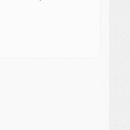
atch
- Un des nouveaux maillots pour Majorque/PSG
ercato
- Le PSG prépare une nouvelle offre pour Suzuki
ercato
- Le transfert de Ferran Torres au PSG réglé avant le 12 août ?
atch
- Le groupe pour Majorque/PSG avec 11 absents
ercato
- Le PSG officialise un quatrième prêt
ercato
- Liverpool ne veut pas que Barcola au PSG
atch
- Majorque/PSG, quelle compo pour le premier match de la saison 2026/27 ?
MARDI 04 AOÛT
urope
- Les chapeaux provisoires de la Ligue des champions 2026/27
odcast
- Podcast CulturePSG : Akliouche présenté par un fan de Monaco
lub
- Le PSG dévoile sa première collection d'entraînement pour 2026/2027
iscipline
- Un arbitre inattendu, mais porte-bonheur pour Lens/PSG
atch
- Majorque/PSG, sur quelle chaine et à quelle heure regarder le match ?
ercato
- Le plan du PSG pour Suzuki et Chevalier se précise
ercato
- L'Ajax refuse la première offre du PSG pour Godts
ercato
- Le PSG veut accélérer, Ferran Torres temporise
ercato
- Liverpool encore très loin du compte pour Barcola
LUNDI 03 AOÛT
atch
- Podcast CulturePSG : Mercato (Godts, Suzuki, Akliouche, Barcola, etc)