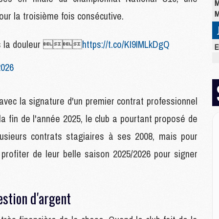
M
M
ur la troisième fois consécutive.
dans la douleur 
https://t.co/KI9IMLkDgQ
E
M
2026
C
M
M
avec la signature d'un premier contrat professionnel
M
M
a fin de l'année 2025, le club a pourtant proposé de
M
M
usieurs contrats stagiaires à ses 2008, mais pour
M
 profiter de leur belle saison 2025/2026 pour signer
M
M
estion d'argent
M
C