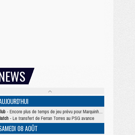
NEWS
AUJOURD'HUI
lub
- Encore plus de temps de jeu prévu pour Marquinhos et les Portugais en Supercoupe
atch
- Le transfert de Ferran Torres au PSG avance
SAMEDI 08 AOÛT