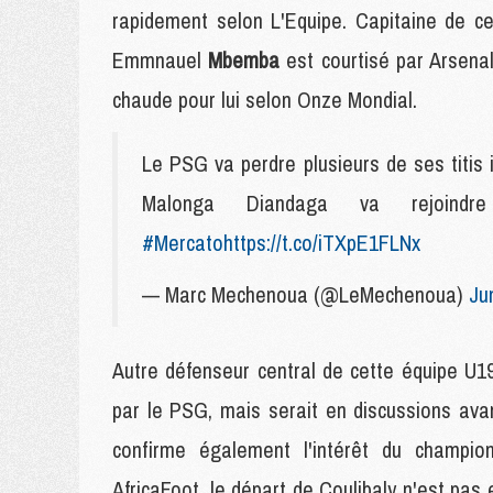
rapidement selon L'Equipe. Capitaine de ce
Emmnauel
Mbemba
est courtisé par Arsenal
chaude pour lui selon Onze Mondial.
Le PSG va perdre plusieurs de ses titis
Malonga Diandaga va rejoind
#Mercato
https://t.co/iTXpE1FLNx
— Marc Mechenoua (@LeMechenoua)
Ju
Autre défenseur central de cette équipe U
par le PSG, mais serait en discussions av
confirme également l'intérêt du champion
AfricaFoot, le départ de Coulibaly n'est pa