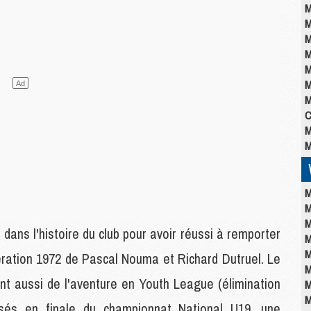
M
M
M
M
M
M
M
C
M
M
M
M
M
ans l'histoire du club pour avoir réussi à remporter
M
M
ration 1972 de Pascal Nouma et Richard Dutruel. Le
M
nt aussi de l'aventure en Youth League (élimination
M
M
sés en finale du championnat National U19, une