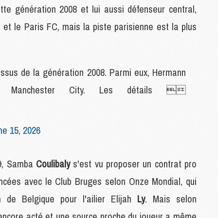
tte génération 2008 et lui aussi défenseur central,
M
M
 et le Paris FC, mais la piste parisienne est la plus
M
M
 issus de la génération 2008. Parmi eux, Hermann
C
C
re Manchester City. Les détails 
M
S
ne 15, 2026
M
C
M
19, Samba
Coulibaly
s'est vu proposer un contrat pro
C
ancées avec le Club Bruges selon Onze Mondial, qui
M
M
 de Belgique pour l'ailier Elijah
Ly
. Mais selon
s encore acté et une source proche du joueur a même