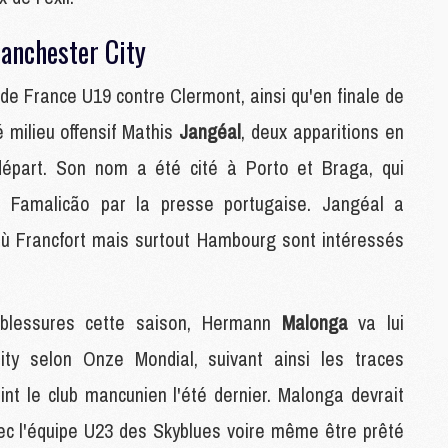
M
Manchester City
C
M
C
de France U19 contre Clermont, ainsi qu'en finale de
M
 milieu offensif Mathis
Jangéal
, deux apparitions en
M
E
 départ. Son nom a été cité à Porto et Braga, qui
à Famalicão par la presse portugaise. Jangéal a
M
 Francfort mais surtout Hambourg sont intéressés
M
M
C
M
 blessures cette saison, Hermann
Malonga
va lui
ty selon Onze Mondial, suivant ainsi les traces
M
nt le club mancunien l'été dernier. Malonga devrait
C
M
ec l'équipe U23 des Skyblues voire même être prêté
M