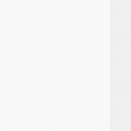
ercato
- Guéla Doué dans les listes du PSG
ercato
- Le transfert de Mika Godts au PSG en bonne voie
VENDREDI 31 JUILLET
atch
- Un diffuseur annoncé pour les deux premiers matchs amicaux du PSG
ercato
- Le transfert d'Akliouche au PSG bouclé, le montant se précise
lub
- Un retour majeur dans le groupe du PSG
lub
- [MAJ] Ndjantou et deux jeunes du PSG annoncés dans un tournoi U21
ercato
- L'étonnante piste Suzuki confirmée et onéreuse
JEUDI 30 JUILLET
élections
- Ancelotti fait le ménage au Brésil mais veut garder Marquinhos
ercato
- Le statu quo du milieu du PSG se précise
lub
- Le PSG plutôt que la FIFA pour Al-Khelaïfi, poussé par l'UEFA ?
ercato
- Le PSG presserait Ferran Torres de se décider, deux pistes de secours
lub
- Déguisements, shopping, double scouting, Luis Campos dévoile ses méthodes
ercato
- Kroupi retiré du mercato
ercato
- Enfin une avancée dans le transfert d'Akliouche
MERCREDI 29 JUILLET