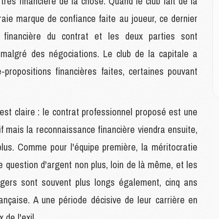
très financière de la chose. Quand le club fait de la
M
M
raie marque de confiance faite au joueur, ce dernier
M
M
 financière du contrat et les deux parties sont
M
 malgré des négociations. Le club de la capitale a
M
M
propositions financières faites, certaines pouvant
E
P
st claire : le contrat professionnel proposé est une
C
f mais la reconnaissance financière viendra ensuite,
D
M
plus. Comme pour l'équipe première, la méritocratie
M
question d'argent non plus, loin de là même, et les
M
M
ngers sont souvent plus longs également, cinq ans
M
ançaise. A une période décisive de leur carrière en
 de l'exil.
M