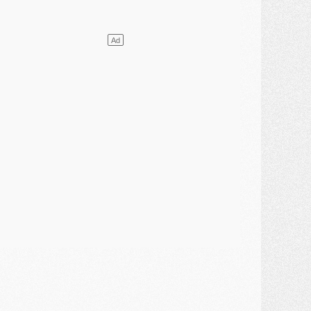
ercato
- L'Ajax attend bien plus de 45M pour Mika Godts
lub
- Quatre retours importants dans le groupe du PSG, et un plus discret
ercato
- Ayari file en Ligue 2
lub
- Le PSG s'associe avec un géant de la tech
ercato
- Vu d'Italie, le transfert de Suzuki au PSG est bien engagé
ercato
- Ferran Torres ne serait pas à vendre, mais...
urope
- Gros coup dur pour Aston Villa avant de croiser le PSG
DIMANCHE 02 AOÛT
ercato
- Le transfert de Kolo Muani à la Juventus est officiel
ercato
- [MAJ] Le PSG a fait une grosse offre à Parme pour Suzuki
ercato
- Le PSG a envoyé une première offre pour Mika Godts
lub
- Après Pacho, d'autres retours en vue
ercato
- Changement de dernière minute pour Kolo Muani
SAMEDI 01 AOÛT
ercato
- L'agent de Mika Godts confirme un accord avec le PSG
lub
- Quels numéros de maillot pour Akliouche et Digne au PSG ?
atch
- Un hommage prévu lors de Brest/PSG
ercato
- Le PSG et le Barça ont rendez-vous pour Ferran Torres