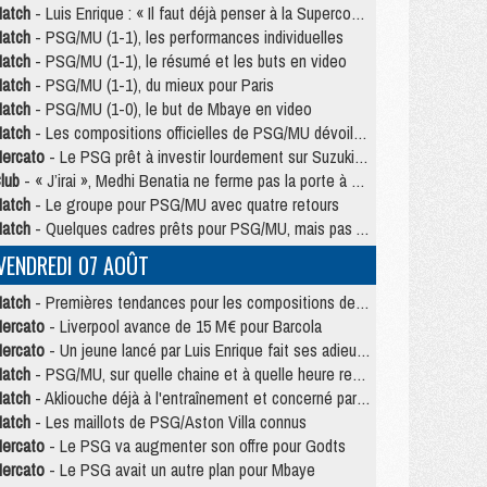
atch
- Luis Enrique : « Il faut déjà penser à la Supercoupe »
atch
- PSG/MU (1-1), les performances individuelles
atch
- PSG/MU (1-1), le résumé et les buts en video
atch
- PSG/MU (1-1), du mieux pour Paris
atch
- PSG/MU (1-0), le but de Mbaye en video
atch
- Les compositions officielles de PSG/MU dévoilées, Pacho titulaire
ercato
- Le PSG prêt à investir lourdement sur Suzuki malgré Safonov et Chevalier
lub
- « J’irai », Medhi Benatia ne ferme pas la porte à une arrivée au PSG
atch
- Le groupe pour PSG/MU avec quatre retours
atch
- Quelques cadres prêts pour PSG/MU, mais pas Akliouche ?
VENDREDI 07 AOÛT
atch
- Premières tendances pour les compositions de PSG/MU
ercato
- Liverpool avance de 15 M€ pour Barcola
ercato
- Un jeune lancé par Luis Enrique fait ses adieux au PSG
atch
- PSG/MU, sur quelle chaine et à quelle heure regarder le match ?
atch
- Akliouche déjà à l'entraînement et concerné par PSG/MU ?
atch
- Les maillots de PSG/Aston Villa connus
ercato
- Le PSG va augmenter son offre pour Godts
ercato
- Le PSG avait un autre plan pour Mbaye