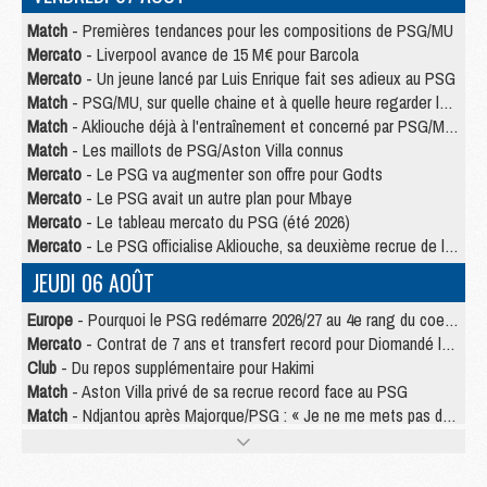
Match
- Premières tendances pour les compositions de PSG/MU
Mercato
- Liverpool avance de 15 M€ pour Barcola
Mercato
- Un jeune lancé par Luis Enrique fait ses adieux au PSG
Match
- PSG/MU, sur quelle chaine et à quelle heure regarder le match ?
Match
- Akliouche déjà à l'entraînement et concerné par PSG/MU ?
Match
- Les maillots de PSG/Aston Villa connus
Mercato
- Le PSG va augmenter son offre pour Godts
Mercato
- Le PSG avait un autre plan pour Mbaye
Mercato
- Le tableau mercato du PSG (été 2026)
Mercato
- Le PSG officialise Akliouche, sa deuxième recrue de l’été
JEUDI 06 AOÛT
Europe
- Pourquoi le PSG redémarre 2026/27 au 4e rang du coefficient UEFA
Mercato
- Contrat de 7 ans et transfert record pour Diomandé loin du PSG
Club
- Du repos supplémentaire pour Hakimi
Match
- Aston Villa privé de sa recrue record face au PSG
Match
- Ndjantou après Majorque/PSG : « Je ne me mets pas de plafond »
Mercato
- La deuxième recrue du PSG arrive
Mercato
- Ferran Torres aurait enfin tranché entre le PSG et le Barça