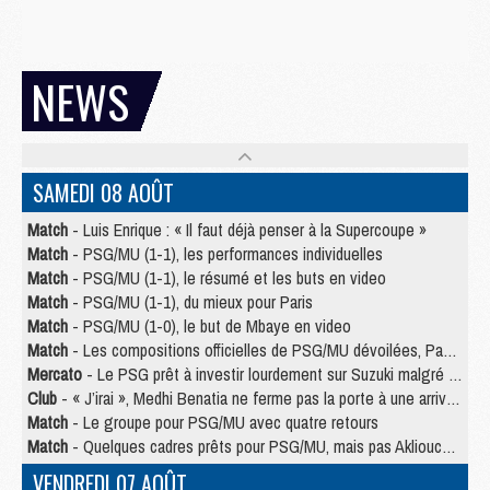
NEWS
SAMEDI 08 AOÛT
Match
- Luis Enrique : « Il faut déjà penser à la Supercoupe »
Match
- PSG/MU (1-1), les performances individuelles
Match
- PSG/MU (1-1), le résumé et les buts en video
Match
- PSG/MU (1-1), du mieux pour Paris
Match
- PSG/MU (1-0), le but de Mbaye en video
Match
- Les compositions officielles de PSG/MU dévoilées, Pacho titulaire
Mercato
- Le PSG prêt à investir lourdement sur Suzuki malgré Safonov et Chevalier
Club
- « J’irai », Medhi Benatia ne ferme pas la porte à une arrivée au PSG
Match
- Le groupe pour PSG/MU avec quatre retours
Match
- Quelques cadres prêts pour PSG/MU, mais pas Akliouche ?
VENDREDI 07 AOÛT