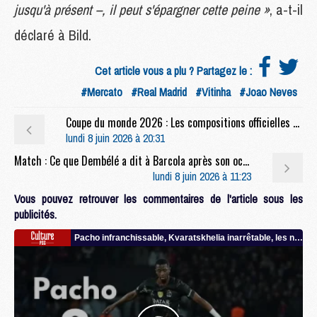
jusqu'à présent –, il peut s'épargner cette peine »
, a-t-il
déclaré à Bild.
Cet article vous a plu ? Partagez le :
#Mercato
#Real Madrid
#Vitinha
#Joao Neves
Coupe du monde 2026 : Les compositions officielles de France/Irlande du Nord dévoilées, deux Parisiens titulaires
lundi 8 juin 2026 à 20:31
Match : Ce que Dembélé a dit à Barcola après son occasion manquée face à Arsenal
lundi 8 juin 2026 à 11:23
Vous pouvez retrouver les commentaires de l'article sous les
publicités.