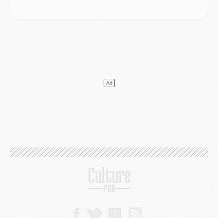
Discipline
- Un arbitre inattendu, mais porte-bonheur pour Lens/PSG
Match
- Majorque/PSG, sur quelle chaine et à quelle heure regarder le match ?
Mercato
- Le plan du PSG pour Suzuki et Chevalier se précise
Mercato
- L'Ajax refuse la première offre du PSG pour Godts
Mercato
- Le PSG veut accélérer, Ferran Torres temporise
Mercato
- Liverpool encore très loin du compte pour Barcola
LUNDI 03 AOÛT
Match
- Podcast CulturePSG : Mercato (Godts, Suzuki, Akliouche, Barcola, etc)
Mercato
- L'Ajax attend bien plus de 45M pour Mika Godts
Club
- Quatre retours importants dans le groupe du PSG, et un plus discret
Mercato
- Ayari file en Ligue 2
Club
- Le PSG s'associe avec un géant de la tech
Mercato
- Vu d'Italie, le transfert de Suzuki au PSG est bien engagé
Mercato
- Ferran Torres ne serait pas à vendre, mais...
Europe
- Gros coup dur pour Aston Villa avant de croiser le PSG
DIMANCHE 02 AOÛT
Mercato
- Le transfert de Kolo Muani à la Juventus est officiel
Mercato
- [MAJ] Le PSG a fait une grosse offre à Parme pour Suzuki