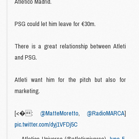
Atlético Madrid.
PSG could let him leave for €30m.
There is a great relationship between Atleti
and PSG.
Atleti want him for the pitch but also for
marketing.
[<�:
@MatteMoretto
,
@RadioMARCA
]
pic.twitter.com/dyj1VFDj5C
— Atletico Universe (@atletiuniverse)
June 5,