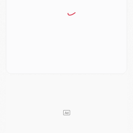
Mercato
- Le transfert de Ferran Torres au PSG réglé avant le 12 août ?
Match
- Le groupe pour Majorque/PSG avec 11 absents
Mercato
- Le PSG officialise un quatrième prêt
Mercato
- Liverpool ne veut pas que Barcola au PSG
Match
- Majorque/PSG, quelle compo pour le premier match de la saison 2026/27 ?
MARDI 04 AOÛT
Europe
- Les chapeaux provisoires de la Ligue des champions 2026/27
Podcast
- Podcast CulturePSG : Akliouche présenté par un fan de Monaco
Club
- Le PSG dévoile sa première collection d'entraînement pour 2026/2027
Discipline
- Un arbitre inattendu, mais porte-bonheur pour Lens/PSG
Match
- Majorque/PSG, sur quelle chaine et à quelle heure regarder le match ?
Mercato
- Le plan du PSG pour Suzuki et Chevalier se précise
Mercato
- L'Ajax refuse la première offre du PSG pour Godts
Mercato
- Le PSG veut accélérer, Ferran Torres temporise
Mercato
- Liverpool encore très loin du compte pour Barcola
LUNDI 03 AOÛT
Match
- Podcast CulturePSG : Mercato (Godts, Suzuki, Akliouche, Barcola, etc)
Mercato
- L'Ajax attend bien plus de 45M pour Mika Godts