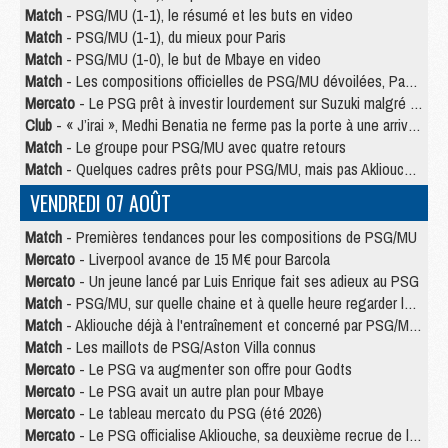
Match
- PSG/MU (1-1), le résumé et les buts en video
Match
- PSG/MU (1-1), du mieux pour Paris
Match
- PSG/MU (1-0), le but de Mbaye en video
Match
- Les compositions officielles de PSG/MU dévoilées, Pacho titulaire
Mercato
- Le PSG prêt à investir lourdement sur Suzuki malgré Safonov et Chevalier
Club
- « J’irai », Medhi Benatia ne ferme pas la porte à une arrivée au PSG
Match
- Le groupe pour PSG/MU avec quatre retours
Match
- Quelques cadres prêts pour PSG/MU, mais pas Akliouche ?
VENDREDI 07 AOÛT
Match
- Premières tendances pour les compositions de PSG/MU
Mercato
- Liverpool avance de 15 M€ pour Barcola
Mercato
- Un jeune lancé par Luis Enrique fait ses adieux au PSG
Match
- PSG/MU, sur quelle chaine et à quelle heure regarder le match ?
Match
- Akliouche déjà à l'entraînement et concerné par PSG/MU ?
Match
- Les maillots de PSG/Aston Villa connus
Mercato
- Le PSG va augmenter son offre pour Godts
Mercato
- Le PSG avait un autre plan pour Mbaye
Mercato
- Le tableau mercato du PSG (été 2026)
Mercato
- Le PSG officialise Akliouche, sa deuxième recrue de l’été