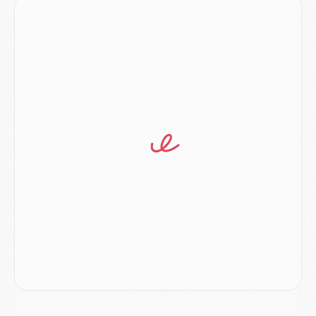
MARDI 04 AOÛT
Europe
- Les chapeaux provisoires de la Ligue des champions 2026/27
Podcast
- Podcast CulturePSG : Akliouche présenté par un fan de Monaco
Club
- Le PSG dévoile sa première collection d'entraînement pour 2026/2027
Discipline
- Un arbitre inattendu, mais porte-bonheur pour Lens/PSG
Match
- Majorque/PSG, sur quelle chaine et à quelle heure regarder le match ?
Mercato
- Le plan du PSG pour Suzuki et Chevalier se précise
Mercato
- L'Ajax refuse la première offre du PSG pour Godts
Mercato
- Le PSG veut accélérer, Ferran Torres temporise
Mercato
- Liverpool encore très loin du compte pour Barcola
LUNDI 03 AOÛT
Match
- Podcast CulturePSG : Mercato (Godts, Suzuki, Akliouche, Barcola, etc)
Mercato
- L'Ajax attend bien plus de 45M pour Mika Godts
Club
- Quatre retours importants dans le groupe du PSG, et un plus discret
Mercato
- Ayari file en Ligue 2
Club
- Le PSG s'associe avec un géant de la tech
Mercato
- Vu d'Italie, le transfert de Suzuki au PSG est bien engagé
Mercato
- Ferran Torres ne serait pas à vendre, mais...