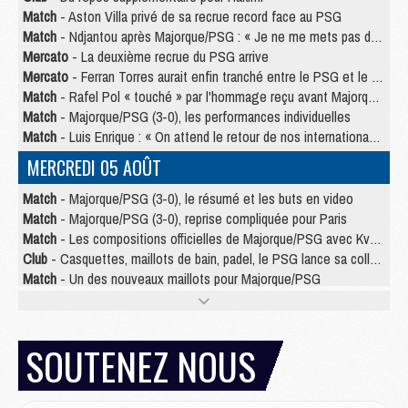
Match
- Aston Villa privé de sa recrue record face au PSG
Match
- Ndjantou après Majorque/PSG : « Je ne me mets pas de plafond »
Mercato
- La deuxième recrue du PSG arrive
Mercato
- Ferran Torres aurait enfin tranché entre le PSG et le Barça
Match
- Rafel Pol « touché » par l'hommage reçu avant Majorque/PSG
Match
- Majorque/PSG (3-0), les performances individuelles
Match
- Luis Enrique : « On attend le retour de nos internationaux »
MERCREDI 05 AOÛT
Match
- Majorque/PSG (3-0), le résumé et les buts en video
Match
- Majorque/PSG (3-0), reprise compliquée pour Paris
Match
- Les compositions officielles de Majorque/PSG avec Kvara et de nombreux jeunes
Club
- Casquettes, maillots de bain, padel, le PSG lance sa collection été
Match
- Un des nouveaux maillots pour Majorque/PSG
Mercato
- Le PSG prépare une nouvelle offre pour Suzuki
Mercato
- Le transfert de Ferran Torres au PSG réglé avant le 12 août ?
Match
- Le groupe pour Majorque/PSG avec 11 absents
SOUTENEZ NOUS
Mercato
- Le PSG officialise un quatrième prêt
Mercato
- Liverpool ne veut pas que Barcola au PSG
Match
- Majorque/PSG, quelle compo pour le premier match de la saison 2026/27 ?