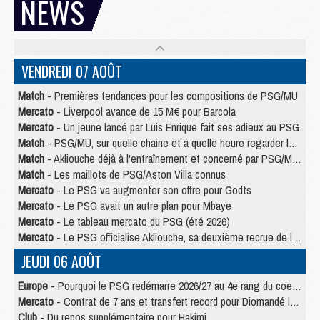
NEWS
VENDREDI 07 AOÛT
Match
- Premières tendances pour les compositions de PSG/MU
Mercato
- Liverpool avance de 15 M€ pour Barcola
Mercato
- Un jeune lancé par Luis Enrique fait ses adieux au PSG
Match
- PSG/MU, sur quelle chaine et à quelle heure regarder le match ?
Match
- Akliouche déjà à l'entraînement et concerné par PSG/MU ?
Match
- Les maillots de PSG/Aston Villa connus
Mercato
- Le PSG va augmenter son offre pour Godts
Mercato
- Le PSG avait un autre plan pour Mbaye
Mercato
- Le tableau mercato du PSG (été 2026)
Mercato
- Le PSG officialise Akliouche, sa deuxième recrue de l’été
JEUDI 06 AOÛT
Europe
- Pourquoi le PSG redémarre 2026/27 au 4e rang du coefficient UEFA
Mercato
- Contrat de 7 ans et transfert record pour Diomandé loin du PSG
Club
- Du repos supplémentaire pour Hakimi