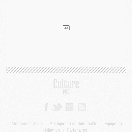
Europe
- Gros coup dur pour Aston Villa avant de croiser le PSG
DIMANCHE 02 AOÛT
Mercato
- Le transfert de Kolo Muani à la Juventus est officiel
Mercato
- [MAJ] Le PSG a fait une grosse offre à Parme pour Suzuki
Mercato
- Le PSG a envoyé une première offre pour Mika Godts
Club
- Après Pacho, d'autres retours en vue
Mercato
- Changement de dernière minute pour Kolo Muani
SAMEDI 01 AOÛT
Mercato
- L'agent de Mika Godts confirme un accord avec le PSG
Club
- Quels numéros de maillot pour Akliouche et Digne au PSG ?
Match
- Un hommage prévu lors de Brest/PSG
Mercato
- Le PSG et le Barça ont rendez-vous pour Ferran Torres
Mercato
- Guéla Doué dans les listes du PSG
Mercato
- Le transfert de Mika Godts au PSG en bonne voie
VENDREDI 31 JUILLET
Match
- Un diffuseur annoncé pour les deux premiers matchs amicaux du PSG
Mentions légales
-
Politique de confidentialité
-
Équipe de
Mercato
- Le transfert d'Akliouche au PSG bouclé, le montant se précise
rédaction
-
Partenaires