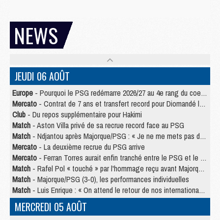
NEWS
JEUDI 06 AOÛT
Europe
- Pourquoi le PSG redémarre 2026/27 au 4e rang du coefficient UEFA
Mercato
- Contrat de 7 ans et transfert record pour Diomandé loin du PSG
Club
- Du repos supplémentaire pour Hakimi
Match
- Aston Villa privé de sa recrue record face au PSG
Match
- Ndjantou après Majorque/PSG : « Je ne me mets pas de plafond »
Mercato
- La deuxième recrue du PSG arrive
Mercato
- Ferran Torres aurait enfin tranché entre le PSG et le Barça
Match
- Rafel Pol « touché » par l'hommage reçu avant Majorque/PSG
Match
- Majorque/PSG (3-0), les performances individuelles
Match
- Luis Enrique : « On attend le retour de nos internationaux »
MERCREDI 05 AOÛT