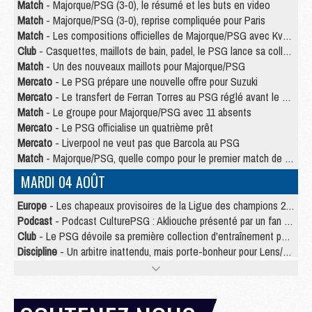
Match
- Majorque/PSG (3-0), le résumé et les buts en video
Match
- Majorque/PSG (3-0), reprise compliquée pour Paris
Match
- Les compositions officielles de Majorque/PSG avec Kvara et de nombreux jeunes
Club
- Casquettes, maillots de bain, padel, le PSG lance sa collection été
Match
- Un des nouveaux maillots pour Majorque/PSG
Mercato
- Le PSG prépare une nouvelle offre pour Suzuki
Mercato
- Le transfert de Ferran Torres au PSG réglé avant le 12 août ?
Match
- Le groupe pour Majorque/PSG avec 11 absents
Mercato
- Le PSG officialise un quatrième prêt
Mercato
- Liverpool ne veut pas que Barcola au PSG
Match
- Majorque/PSG, quelle compo pour le premier match de la saison 2026/27 ?
MARDI 04 AOÛT
Europe
- Les chapeaux provisoires de la Ligue des champions 2026/27
Podcast
- Podcast CulturePSG : Akliouche présenté par un fan de Monaco
Club
- Le PSG dévoile sa première collection d'entraînement pour 2026/2027
Discipline
- Un arbitre inattendu, mais porte-bonheur pour Lens/PSG
Match
- Majorque/PSG, sur quelle chaine et à quelle heure regarder le match ?
Mercato
- Le plan du PSG pour Suzuki et Chevalier se précise
Mercato
- Le tableau mercato du PSG (été 2026)