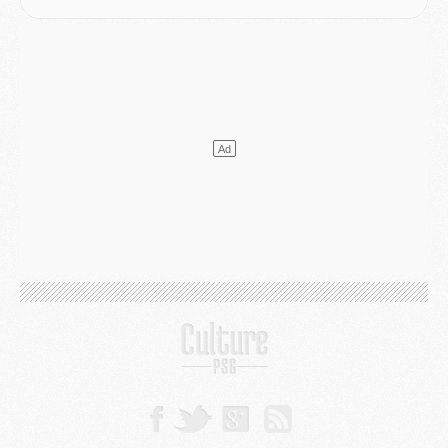
SAMEDI 01 AOÛT
Mercato
- L'agent de Mika Godts confirme un accord avec le PSG
Club
- Quels numéros de maillot pour Akliouche et Digne au PSG ?
Match
- Un hommage prévu lors de Brest/PSG
Mercato
- Le PSG et le Barça ont rendez-vous pour Ferran Torres
Mercato
- Guéla Doué dans les listes du PSG
Mercato
- Le transfert de Mika Godts au PSG en bonne voie
VENDREDI 31 JUILLET
Match
- Un diffuseur annoncé pour les deux premiers matchs amicaux du PSG
Mercato
- Le transfert d'Akliouche au PSG bouclé, le montant se précise
Club
- Un retour majeur dans le groupe du PSG
Club
- [MAJ] Ndjantou et deux jeunes du PSG annoncés dans un tournoi U21
Mercato
- L'étonnante piste Suzuki confirmée et onéreuse
JEUDI 30 JUILLET
Sélections
- Ancelotti fait le ménage au Brésil mais veut garder Marquinhos
Mercato
- Le statu quo du milieu du PSG se précise
Club
- Le PSG plutôt que la FIFA pour Al-Khelaïfi, poussé par l'UEFA ?
Mercato
- Le PSG presserait Ferran Torres de se décider, deux pistes de secours