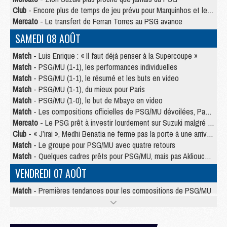
Club
- Encore plus de temps de jeu prévu pour Marquinhos et les Portugais en Supercoupe
Mercato
- Le transfert de Ferran Torres au PSG avance
SAMEDI 08 AOÛT
Match
- Luis Enrique : « Il faut déjà penser à la Supercoupe »
Match
- PSG/MU (1-1), les performances individuelles
Match
- PSG/MU (1-1), le résumé et les buts en video
Match
- PSG/MU (1-1), du mieux pour Paris
Match
- PSG/MU (1-0), le but de Mbaye en video
Match
- Les compositions officielles de PSG/MU dévoilées, Pacho titulaire
Mercato
- Le PSG prêt à investir lourdement sur Suzuki malgré Safonov et Chevalier
Club
- « J’irai », Medhi Benatia ne ferme pas la porte à une arrivée au PSG
Match
- Le groupe pour PSG/MU avec quatre retours
Match
- Quelques cadres prêts pour PSG/MU, mais pas Akliouche ?
VENDREDI 07 AOÛT
Match
- Premières tendances pour les compositions de PSG/MU
Mercato
- Liverpool avance de 15 M€ pour Barcola
Mercato
- Un jeune lancé par Luis Enrique fait ses adieux au PSG
Match
- PSG/MU, sur quelle chaine et à quelle heure regarder le match ?