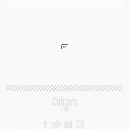
Match
- Majorque/PSG (3-0), reprise compliquée pour Paris
Match
- Les compositions officielles de Majorque/PSG avec Kvara et de nombreux jeunes
Club
- Casquettes, maillots de bain, padel, le PSG lance sa collection été
Match
- Un des nouveaux maillots pour Majorque/PSG
Mercato
- Le PSG prépare une nouvelle offre pour Suzuki
Mercato
- Le transfert de Ferran Torres au PSG réglé avant le 12 août ?
Match
- Le groupe pour Majorque/PSG avec 11 absents
Mercato
- Le PSG officialise un quatrième prêt
Mercato
- Liverpool ne veut pas que Barcola au PSG
Match
- Majorque/PSG, quelle compo pour le premier match de la saison 2026/27 ?
MARDI 04 AOÛT
Europe
- Les chapeaux provisoires de la Ligue des champions 2026/27
Podcast
- Podcast CulturePSG : Akliouche présenté par un fan de Monaco
Club
- Le PSG dévoile sa première collection d'entraînement pour 2026/2027
Discipline
- Un arbitre inattendu, mais porte-bonheur pour Lens/PSG
Match
- Majorque/PSG, sur quelle chaine et à quelle heure regarder le match ?
Mercato
- Le plan du PSG pour Suzuki et Chevalier se précise
Mercato
- L'Ajax refuse la première offre du PSG pour Godts
Mercato
- Le PSG veut accélérer, Ferran Torres temporise