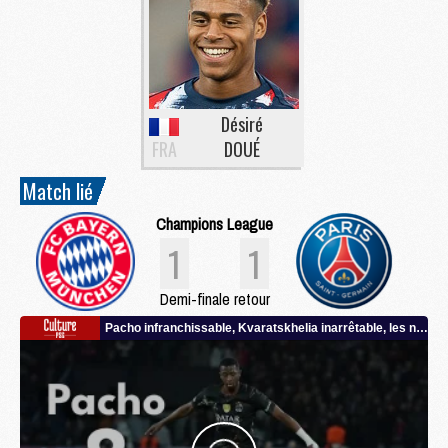
Désiré
FRA
DOUÉ
Match lié
Champions League
1
1
Demi-finale retour