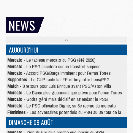
NEWS
AUJOURD'HUI
Mercato
- Le tableau mercato du PSG (été 2026)
Mercato
- Le PSG accélère sur un transfert surprise
Mercato
- Accord PSG/Barça imminent pour Ferran Torres
Supporters
- Le CUP tacle la LFP et boycotte Lens/PSG
Match
- 8 retours pour Luis Enrique avant PSG/Aston Villa
Mercato
- Le Barça plus gourmand que prévu pour Ferran Torres
Mercato
- Godts géré mais décisif en attendant le PSG
Mercato
- Le PSG officialise Digne, sa 3e recrue du mercato
Féminines
- Les adversaires potentiels du PSG au 3e tour de la Ligue des Champions féminine
DIMANCHE 09 AOÛT
Mercato
- Zion Suzuki plus proche que jamais du PSG