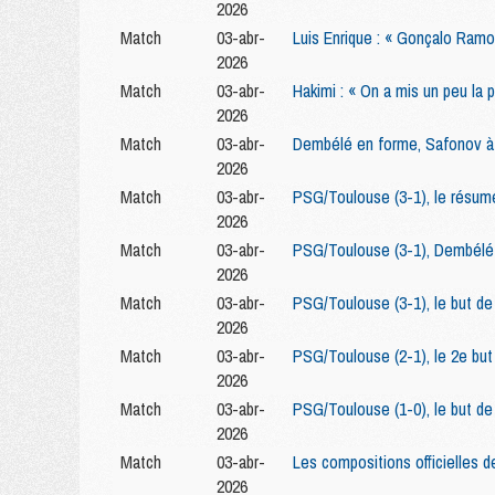
2026
Match
03-abr-
Luis Enrique : « Gonçalo Ramo
2026
Match
03-abr-
Hakimi : « On a mis un peu la 
2026
Match
03-abr-
Dembélé en forme, Safonov à 
2026
Match
03-abr-
PSG/Toulouse (3-1), le résumé
2026
Match
03-abr-
PSG/Toulouse (3-1), Dembélé 
2026
Match
03-abr-
PSG/Toulouse (3-1), le but d
2026
Match
03-abr-
PSG/Toulouse (2-1), le 2e bu
2026
Match
03-abr-
PSG/Toulouse (1-0), le but d
2026
Match
03-abr-
Les compositions officielles 
2026