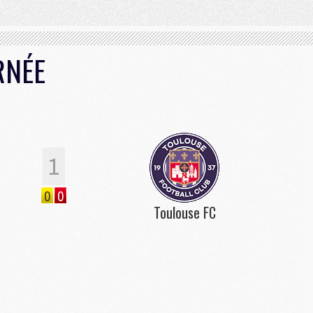
RNÉE
1
0
0
Toulouse FC