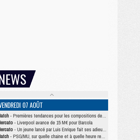
NEWS
VENDREDI 07 AOÛT
atch
- Premières tendances pour les compositions de PSG/MU
ercato
- Liverpool avance de 15 M€ pour Barcola
ercato
- Un jeune lancé par Luis Enrique fait ses adieux au PSG
atch
- PSG/MU, sur quelle chaine et à quelle heure regarder le match ?