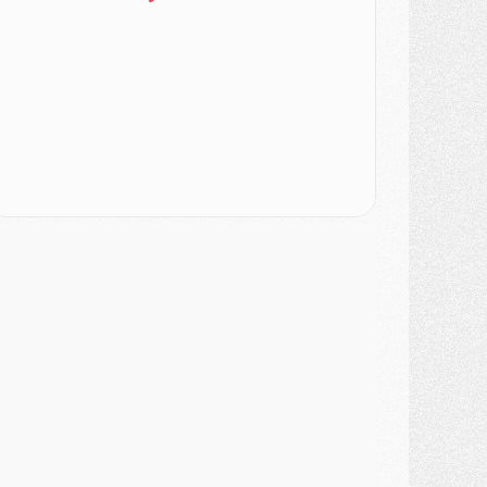
ercato
- Le PSG veut accélérer, Ferran Torres temporise
ercato
- Liverpool encore très loin du compte pour Barcola
LUNDI 03 AOÛT
atch
- Podcast CulturePSG : Mercato (Godts, Suzuki, Akliouche, Barcola, etc)
ercato
- L'Ajax attend bien plus de 45M pour Mika Godts
lub
- Quatre retours importants dans le groupe du PSG, et un plus discret
ercato
- Ayari file en Ligue 2
lub
- Le PSG s'associe avec un géant de la tech
ercato
- Vu d'Italie, le transfert de Suzuki au PSG est bien engagé
ercato
- Ferran Torres ne serait pas à vendre, mais...
urope
- Gros coup dur pour Aston Villa avant de croiser le PSG
DIMANCHE 02 AOÛT
ercato
- Le transfert de Kolo Muani à la Juventus est officiel
ercato
- [MAJ] Le PSG a fait une grosse offre à Parme pour Suzuki
ercato
- Le PSG a envoyé une première offre pour Mika Godts
lub
- Après Pacho, d'autres retours en vue
ercato
- Changement de dernière minute pour Kolo Muani
SAMEDI 01 AOÛT