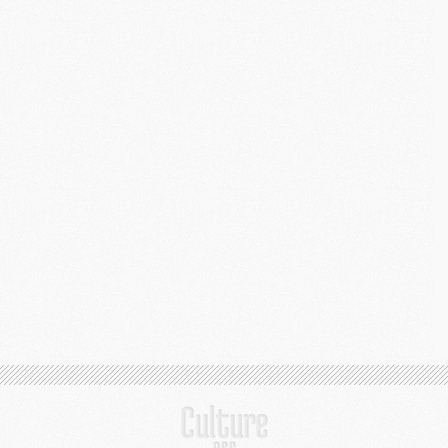
M
C
M
M
M
M
M
M
C
C
M
S
M
C
M
C