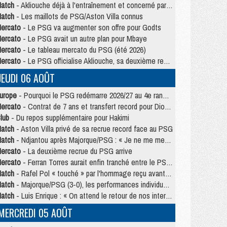
atch
- Akliouche déjà à l'entraînement et concerné par PSG/MU ?
atch
- Les maillots de PSG/Aston Villa connus
ercato
- Le PSG va augmenter son offre pour Godts
ercato
- Le PSG avait un autre plan pour Mbaye
ercato
- Le tableau mercato du PSG (été 2026)
ercato
- Le PSG officialise Akliouche, sa deuxième recrue de l’été
JEUDI 06 AOÛT
urope
- Pourquoi le PSG redémarre 2026/27 au 4e rang du coefficient UEFA
ercato
- Contrat de 7 ans et transfert record pour Diomandé loin du PSG
lub
- Du repos supplémentaire pour Hakimi
atch
- Aston Villa privé de sa recrue record face au PSG
atch
- Ndjantou après Majorque/PSG : « Je ne me mets pas de plafond »
ercato
- La deuxième recrue du PSG arrive
ercato
- Ferran Torres aurait enfin tranché entre le PSG et le Barça
atch
- Rafel Pol « touché » par l'hommage reçu avant Majorque/PSG
atch
- Majorque/PSG (3-0), les performances individuelles
atch
- Luis Enrique : « On attend le retour de nos internationaux »
MERCREDI 05 AOÛT