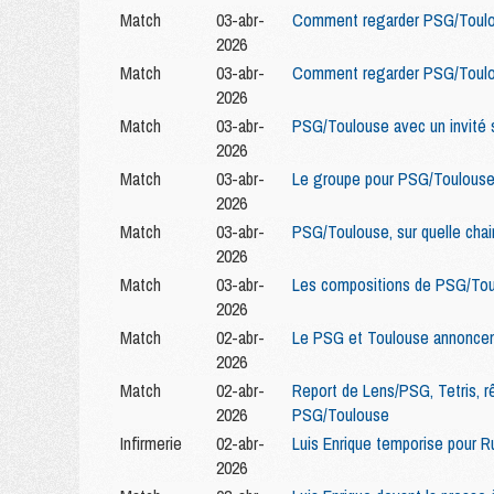
Match
03-abr-
Comment regarder PSG/Toulou
2026
Match
03-abr-
Comment regarder PSG/Toulou
2026
Match
03-abr-
PSG/Toulouse avec un invité 
2026
Match
03-abr-
Le groupe pour PSG/Toulouse
2026
Match
03-abr-
PSG/Toulouse, sur quelle chai
2026
Match
03-abr-
Les compositions de PSG/Tou
2026
Match
02-abr-
Le PSG et Toulouse annoncen
2026
Match
02-abr-
Report de Lens/PSG, Tetris, r
2026
PSG/Toulouse
Infirmerie
02-abr-
Luis Enrique temporise pour R
2026