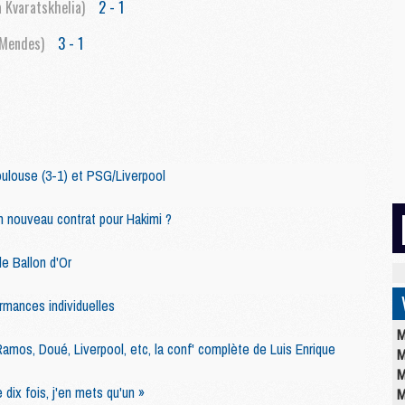
 Kvaratskhelia)
2 - 1
 Mendes)
3 - 1
louse (3-1) et PSG/Liverpool
n nouveau contrat pour Hakimi ?
e Ballon d'Or
rmances individuelles
M
amos, Doué, Liverpool, etc, la conf' complète de Luis Enrique
M
M
 dix fois, j'en mets qu'un »
M