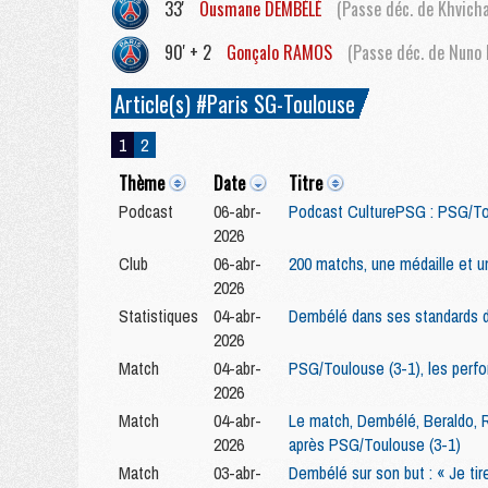
33'
Ousmane
DEMBÉLÉ
(Passe déc. de Khvicha
90' + 2
Gonçalo
RAMOS
(Passe déc. de Nuno
Article(s) #Paris SG-Toulouse
1
2
Thème
Date
Titre
Podcast
06-abr-
Podcast CulturePSG : PSG/Tou
2026
Club
06-abr-
200 matchs, une médaille et u
2026
Statistiques
04-abr-
Dembélé dans ses standards d
2026
Match
04-abr-
PSG/Toulouse (3-1), les perfo
2026
Match
04-abr-
Le match, Dembélé, Beraldo, R
2026
après PSG/Toulouse (3-1)
Match
03-abr-
Dembélé sur son but : « Je tire