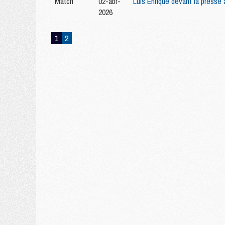
Match
02-abr-
Luis Enrique devant la presse
2026
1
2