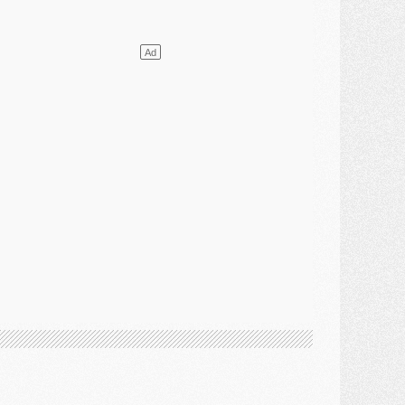
ercato
- L'agent de Mika Godts confirme un accord avec le PSG
lub
- Quels numéros de maillot pour Akliouche et Digne au PSG ?
atch
- Un hommage prévu lors de Brest/PSG
ercato
- Le PSG et le Barça ont rendez-vous pour Ferran Torres
ercato
- Guéla Doué dans les listes du PSG
ercato
- Le transfert de Mika Godts au PSG en bonne voie
VENDREDI 31 JUILLET
atch
- Un diffuseur annoncé pour les deux premiers matchs amicaux du PSG
ercato
- Le transfert d'Akliouche au PSG bouclé, le montant se précise
lub
- Un retour majeur dans le groupe du PSG
lub
- [MAJ] Ndjantou et deux jeunes du PSG annoncés dans un tournoi U21
ercato
- L'étonnante piste Suzuki confirmée et onéreuse
JEUDI 30 JUILLET
élections
- Ancelotti fait le ménage au Brésil mais veut garder Marquinhos
ercato
- Le statu quo du milieu du PSG se précise
lub
- Le PSG plutôt que la FIFA pour Al-Khelaïfi, poussé par l'UEFA ?
ercato
- Le PSG presserait Ferran Torres de se décider, deux pistes de secours
lub
- Déguisements, shopping, double scouting, Luis Campos dévoile ses méthodes