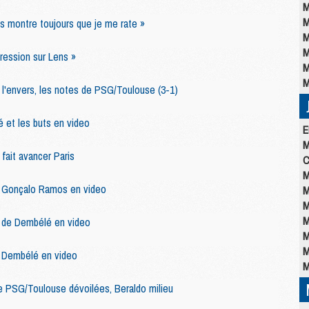
M
M
s montre toujours que je me rate »
M
M
pression sur Lens »
M
M
l'envers, les notes de PSG/Toulouse (3-1)
 et les buts en video
E
M
fait avancer Paris
C
M
e Gonçalo Ramos en video
M
M
M
t de Dembélé en video
M
M
e Dembélé en video
M
de PSG/Toulouse dévoilées, Beraldo milieu