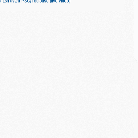
M
 à 13h avant PSG/Toulouse (live video)
M
M
M
C
M
C
M
M
E
M
M
M
C
M