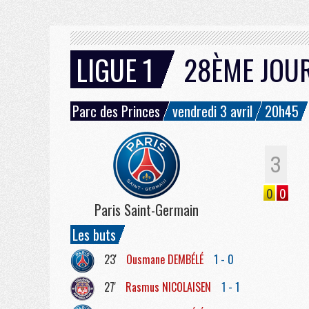
LIGUE 1
28ÈME JOU
Parc des Princes
vendredi 3 avril
20h45
3
0
0
Paris Saint-Germain
Les buts
23'
Ousmane
DEMBÉLÉ
1 - 0
27'
Rasmus
NICOLAISEN
1 - 1