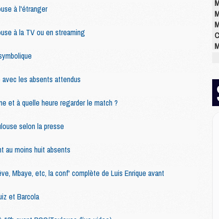
M
se à l'étranger
M
M
se à la TV ou en streaming
C
M
symbolique
M
M
M
 avec les absents attendus
M
M
ne et à quelle heure regarder le match ?
M
louse selon la presse
E
t au moins huit absents
P
C
êve, Mbaye, etc, la conf' complète de Luis Enrique avant
D
M
uiz et Barcola
M
M