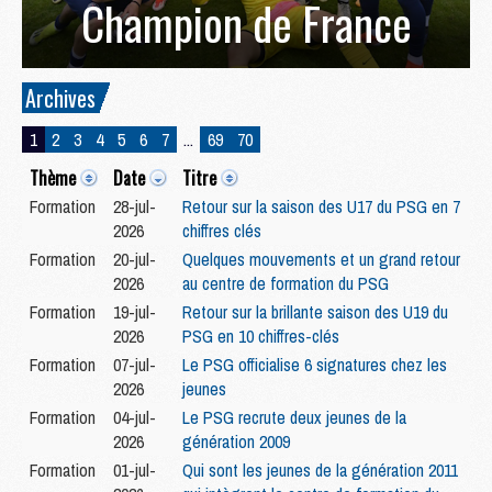
Champion de France
Archives
1
2
3
4
5
6
7
...
69
70
Thème
Date
Titre
Formation
28-jul-
Retour sur la saison des U17 du PSG en 7
2026
chiffres clés
Formation
20-jul-
Quelques mouvements et un grand retour
2026
au centre de formation du PSG
Formation
19-jul-
Retour sur la brillante saison des U19 du
2026
PSG en 10 chiffres-clés
Formation
07-jul-
Le PSG officialise 6 signatures chez les
2026
jeunes
Formation
04-jul-
Le PSG recrute deux jeunes de la
2026
génération 2009
Formation
01-jul-
Qui sont les jeunes de la génération 2011