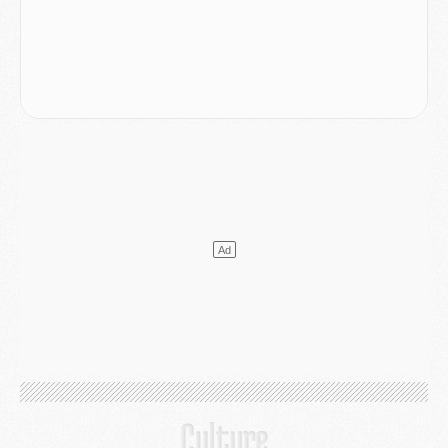
Match
- Un hommage prévu lors de Brest/PSG
Mercato
- Le PSG et le Barça ont rendez-vous pour Ferran Torres
Mercato
- Guéla Doué dans les listes du PSG
Mercato
- Le transfert de Mika Godts au PSG en bonne voie
VENDREDI 31 JUILLET
Match
- Un diffuseur annoncé pour les deux premiers matchs amicaux du PSG
Mercato
- Le transfert d'Akliouche au PSG bouclé, le montant se précise
Club
- Un retour majeur dans le groupe du PSG
Club
- [MAJ] Ndjantou et deux jeunes du PSG annoncés dans un tournoi U21
Mercato
- L'étonnante piste Suzuki confirmée et onéreuse
JEUDI 30 JUILLET
Sélections
- Ancelotti fait le ménage au Brésil mais veut garder Marquinhos
Mercato
- Le statu quo du milieu du PSG se précise
Club
- Le PSG plutôt que la FIFA pour Al-Khelaïfi, poussé par l'UEFA ?
Mercato
- Le PSG presserait Ferran Torres de se décider, deux pistes de secours
Club
- Déguisements, shopping, double scouting, Luis Campos dévoile ses méthodes
Mercato
- Kroupi retiré du mercato
Mercato
- Enfin une avancée dans le transfert d'Akliouche