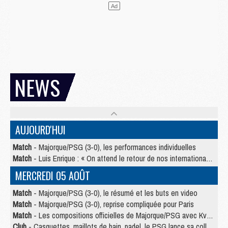
NEWS
AUJOURD'HUI
Match
- Majorque/PSG (3-0), les performances individuelles
Match
- Luis Enrique : « On attend le retour de nos internationaux »
MERCREDI 05 AOÛT
Match
- Majorque/PSG (3-0), le résumé et les buts en video
Match
- Majorque/PSG (3-0), reprise compliquée pour Paris
Match
- Les compositions officielles de Majorque/PSG avec Kvara et de nombreux jeunes
Club
- Casquettes, maillots de bain, padel, le PSG lance sa collection été