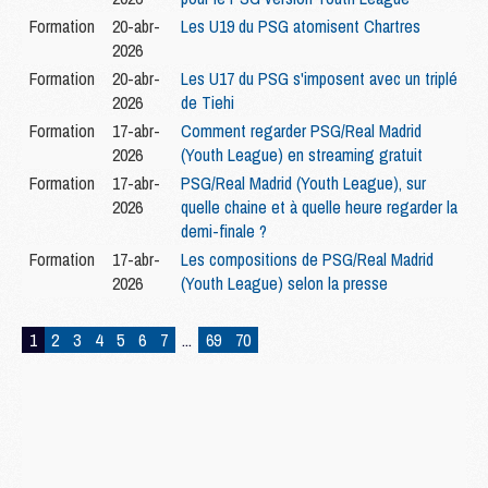
Formation
20-abr-
Les U19 du PSG atomisent Chartres
2026
Formation
20-abr-
Les U17 du PSG s'imposent avec un triplé
2026
de Tiehi
Formation
17-abr-
Comment regarder PSG/Real Madrid
2026
(Youth League) en streaming gratuit
Formation
17-abr-
PSG/Real Madrid (Youth League), sur
2026
quelle chaine et à quelle heure regarder la
demi-finale ?
Formation
17-abr-
Les compositions de PSG/Real Madrid
2026
(Youth League) selon la presse
1
2
3
4
5
6
7
...
69
70