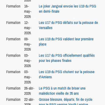
2026
Formation
16-
Le joker Jangeal envoie les U19 du PSG
may-
en demi-finale
2026
Formation
12-
Les U17 du PSG défaits sur la pelouse de
may-
Versailles
2026
Formation
09-
Les U19 du PSG valident leur première
may-
place
2026
Formation
03-
Les U17 du PSG officiellement qualifiés
may-
pour les phases finales
2026
Formation
03-
Les U19 du PSG chutent sur la pelouse
may-
d'Amiens
2026
Formation
26-abr-
Le PSG à un match de briser une
2026
malédiction vieille de 35 ans
Formation
22-abr-
Grosse blessure, départs, fin de cycle
2026
pour le PSG version Youth League