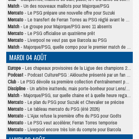
Match
- Un des nouveaux maillots pour Majorque/PSG
Mercato
- Le PSG prépare une nouvelle offre pour Suzuki
Mercato
- Le transfert de Ferran Torres au PSG réglé avant le 12 août ?
Match
- Le groupe pour Majorque/PSG avec 11 absents
Mercato
- Le PSG officialise un quatrième prêt
Mercato
- Liverpool ne veut pas que Barcola au PSG
Match
- Majorque/PSG, quelle compo pour le premier match de la saison 2026/27 ?
MARDI 04 AOÛT
Europe
- Les chapeaux provisoires de la Ligue des champions 2026/27
Podcast
- Podcast CulturePSG : Akliouche présenté par un fan de Monaco
Club
- Le PSG dévoile sa première collection d'entraînement pour 2026/2027
Discipline
- Un arbitre inattendu, mais porte-bonheur pour Lens/PSG
Match
- Majorque/PSG, sur quelle chaine et à quelle heure regarder le match ?
Mercato
- Le plan du PSG pour Suzuki et Chevalier se précise
Mercato
- Le tableau mercato du PSG (été 2026)
Mercato
- L'Ajax refuse la première offre du PSG pour Godts
Mercato
- Le PSG veut accélérer, Ferran Torres temporise
Mercato
- Liverpool encore très loin du compte pour Barcola