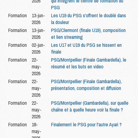
2026
qui intègrent le centre de formation du
PSG
Formation
13-jun-
Les U19 du PSG s'offrent le doublé dans
2026
la douleur
Formation
13-jun-
PSG/Clermont (finale U19), composition
2026
et lien streaming
Formation
02-jun-
Les U17 et U19 du PSG se hissent en
2026
finale
Formation
22-
PSG/Montpellier (Finale Gambardella), le
may-
résumé et les buts en video
2026
Formation
22-
PSG/Montpellier (Finale Gambardella),
may-
présentation, composition et diffusion
2026
Formation
22-
PSG/Montpellier (Gambardella), sur quelle
may-
chaîne et à quelle heure voir la finale ?
2026
Formation
18-
Finalement le PSG pour l'autre Ayari ?
may-