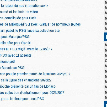
M
d le retour de nos internationaux »
M
ésumé et les buts en video
M
ise compliquée pour Paris
M
M
elles de Majorque/PSG avec Kvara et de nombreux jeunes
M
ain, padel, le PSG lance sa collection été
s pour Majorque/PSG
lle offre pour Suzuki
M
rres au PSG réglé avant le 12 août ?
M
/PSG avec 11 absents
M
C
trième prêt
M
e Barcola au PSG
M
po pour le premier match de la saison 2026/27 ?
M
 de la Ligue des champions 2026/27
M
liouche présenté par un fan de Monaco
M
M
re collection d'entraînement pour 2026/2027
M
is porte-bonheur pour Lens/PSG