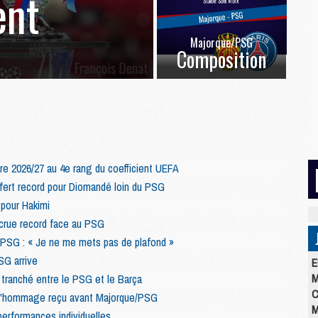
ent
Majorque/PSG
Composition
e 2026/27 au 4e rang du coefficient UEFA
sfert record pour Diomandé loin du PSG
pour Hakimi
recrue record face au PSG
/PSG : « Je ne me mets pas de plafond »
SG arrive
E
M
n tranché entre le PSG et le Barça
C
r l'hommage reçu avant Majorque/PSG
M
performances individuelles