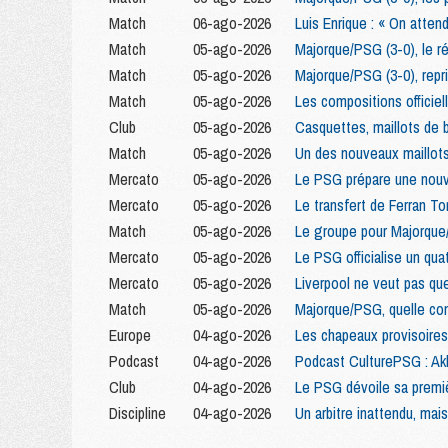
Match
06-ago-2026
Luis Enrique : « On atten
Match
05-ago-2026
Majorque/PSG (3-0), le r
Match
05-ago-2026
Majorque/PSG (3-0), repr
Match
05-ago-2026
Les compositions offici
Club
05-ago-2026
Casquettes, maillots de b
Match
05-ago-2026
Un des nouveaux maillot
Mercato
05-ago-2026
Le PSG prépare une nouve
Mercato
05-ago-2026
Le transfert de Ferran To
Match
05-ago-2026
Le groupe pour Majorque
Mercato
05-ago-2026
Le PSG officialise un qua
Mercato
05-ago-2026
Liverpool ne veut pas qu
Match
05-ago-2026
Majorque/PSG, quelle com
Europe
04-ago-2026
Les chapeaux provisoires
Podcast
04-ago-2026
Podcast CulturePSG : Ak
Club
04-ago-2026
Le PSG dévoile sa premiè
Discipline
04-ago-2026
Un arbitre inattendu, ma