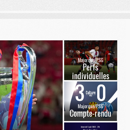
Majorque/PSG
Perfs
individuelles
Majorque/PSG
Compte-rendu