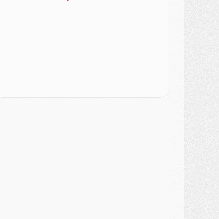
urope
- Gros coup dur pour Aston Villa avant de croiser le PSG
DIMANCHE 02 AOÛT
ercato
- Le transfert de Kolo Muani à la Juventus est officiel
ercato
- [MAJ] Le PSG a fait une grosse offre à Parme pour Suzuki
ercato
- Le PSG a envoyé une première offre pour Mika Godts
lub
- Après Pacho, d'autres retours en vue
ercato
- Changement de dernière minute pour Kolo Muani
SAMEDI 01 AOÛT
ercato
- L'agent de Mika Godts confirme un accord avec le PSG
lub
- Quels numéros de maillot pour Akliouche et Digne au PSG ?
atch
- Un hommage prévu lors de Brest/PSG
ercato
- Le PSG et le Barça ont rendez-vous pour Ferran Torres
ercato
- Guéla Doué dans les listes du PSG
ercato
- Le transfert de Mika Godts au PSG en bonne voie
VENDREDI 31 JUILLET
atch
- Un diffuseur annoncé pour les deux premiers matchs amicaux du PSG
ercato
- Le transfert d'Akliouche au PSG bouclé, le montant se précise
lub
- Un retour majeur dans le groupe du PSG