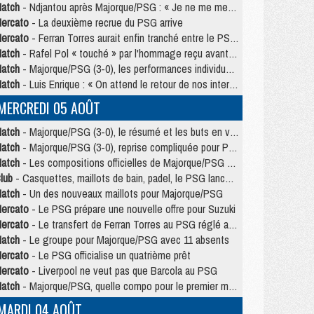
atch
- Ndjantou après Majorque/PSG : « Je ne me mets pas de plafond »
ercato
- La deuxième recrue du PSG arrive
ercato
- Ferran Torres aurait enfin tranché entre le PSG et le Barça
atch
- Rafel Pol « touché » par l'hommage reçu avant Majorque/PSG
atch
- Majorque/PSG (3-0), les performances individuelles
atch
- Luis Enrique : « On attend le retour de nos internationaux »
MERCREDI 05 AOÛT
atch
- Majorque/PSG (3-0), le résumé et les buts en video
atch
- Majorque/PSG (3-0), reprise compliquée pour Paris
atch
- Les compositions officielles de Majorque/PSG avec Kvara et de nombreux jeunes
lub
- Casquettes, maillots de bain, padel, le PSG lance sa collection été
atch
- Un des nouveaux maillots pour Majorque/PSG
ercato
- Le PSG prépare une nouvelle offre pour Suzuki
ercato
- Le transfert de Ferran Torres au PSG réglé avant le 12 août ?
atch
- Le groupe pour Majorque/PSG avec 11 absents
ercato
- Le PSG officialise un quatrième prêt
ercato
- Liverpool ne veut pas que Barcola au PSG
atch
- Majorque/PSG, quelle compo pour le premier match de la saison 2026/27 ?
MARDI 04 AOÛT