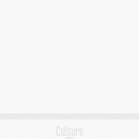
C
M
S
M
C
M
C
M
M
M
M
M
M
M
M
M