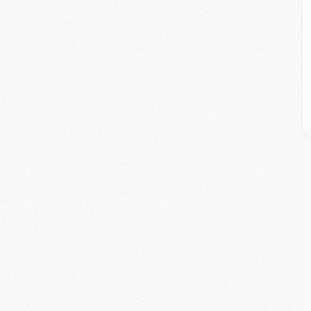
E
M
M
M
C
M
M
C
M
M
M
M
M
M
C