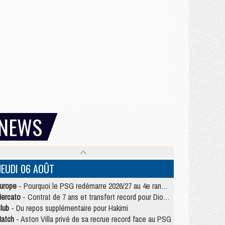
NEWS
JEUDI 06 AOÛT
urope
- Pourquoi le PSG redémarre 2026/27 au 4e rang du coefficient UEFA
ercato
- Contrat de 7 ans et transfert record pour Diomandé loin du PSG
lub
- Du repos supplémentaire pour Hakimi
atch
- Aston Villa privé de sa recrue record face au PSG