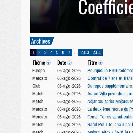
Coeffici
Archives
1
2
3
4
5
6
7
...
2310
2311
Thème
Date
Titre
Europe
06-ago-2026
Pourquoi le PSG redémarr
Mercato
06-ago-2026
Contrat de 7 ans et tran
Club
06-ago-2026
Du repos supplémentaire 
Match
06-ago-2026
Aston Villa privé de sa 
Match
06-ago-2026
Ndjantou après Majorque
Mercato
06-ago-2026
La deuxième recrue du P
Mercato
06-ago-2026
Ferran Torres aurait enfi
Match
06-ago-2026
Rafel Pol « touché » pa
Match
06-ago-2026
Majorque/PSG (3-0), les 