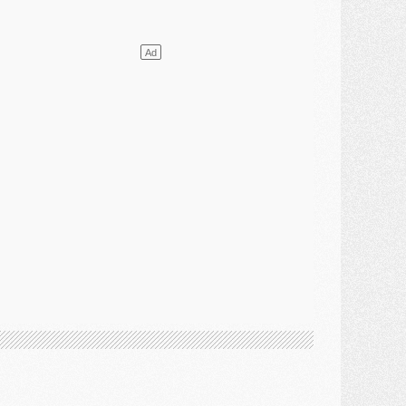
lub
- [MAJ] Ndjantou et deux jeunes du PSG annoncés dans un tournoi U21
ercato
- L'étonnante piste Suzuki confirmée et onéreuse
JEUDI 30 JUILLET
élections
- Ancelotti fait le ménage au Brésil mais veut garder Marquinhos
ercato
- Le statu quo du milieu du PSG se précise
lub
- Le PSG plutôt que la FIFA pour Al-Khelaïfi, poussé par l'UEFA ?
ercato
- Le PSG presserait Ferran Torres de se décider, deux pistes de secours
lub
- Déguisements, shopping, double scouting, Luis Campos dévoile ses méthodes
ercato
- Kroupi retiré du mercato
ercato
- Enfin une avancée dans le transfert d'Akliouche
MERCREDI 29 JUILLET
ercato
- Ferran Torres priorité du PSG, mais ouvert à tout
ercato
- Première offre de Liverpool en approche pour Barcola
ercato
- Le montant du transfert de Kolo Muani se précise, la formule aussi
ercato
- Kolo Muani attendu en Italie, son transfert débloqué
ercato
- Monaco a encore repoussé une offre du PSG pour Akliouche
ercato
- Liverpool presque d'accord avec Barcola, le PSG pas du tout
ercato
- Moment décisif pour le transfert de Kolo Muani