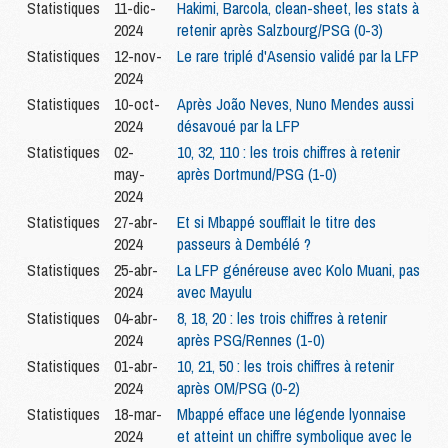
Statistiques
11-dic-
Hakimi, Barcola, clean-sheet, les stats à
2024
retenir après Salzbourg/PSG (0-3)
Statistiques
12-nov-
Le rare triplé d'Asensio validé par la LFP
2024
Statistiques
10-oct-
Après João Neves, Nuno Mendes aussi
2024
désavoué par la LFP
Statistiques
02-
10, 32, 110 : les trois chiffres à retenir
may-
après Dortmund/PSG (1-0)
2024
Statistiques
27-abr-
Et si Mbappé soufflait le titre des
2024
passeurs à Dembélé ?
Statistiques
25-abr-
La LFP généreuse avec Kolo Muani, pas
2024
avec Mayulu
Statistiques
04-abr-
8, 18, 20 : les trois chiffres à retenir
2024
après PSG/Rennes (1-0)
Statistiques
01-abr-
10, 21, 50 : les trois chiffres à retenir
2024
après OM/PSG (0-2)
Statistiques
18-mar-
Mbappé efface une légende lyonnaise
2024
et atteint un chiffre symbolique avec le