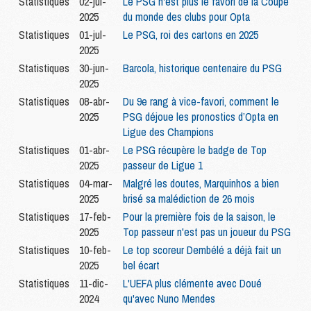
Statistiques
02-jul-
Le PSG n'est plus le favori de la Coupe
2025
du monde des clubs pour Opta
Statistiques
01-jul-
Le PSG, roi des cartons en 2025
2025
Statistiques
30-jun-
Barcola, historique centenaire du PSG
2025
Statistiques
08-abr-
Du 9e rang à vice-favori, comment le
2025
PSG déjoue les pronostics d’Opta en
Ligue des Champions
Statistiques
01-abr-
Le PSG récupère le badge de Top
2025
passeur de Ligue 1
Statistiques
04-mar-
Malgré les doutes, Marquinhos a bien
2025
brisé sa malédiction de 26 mois
Statistiques
17-feb-
Pour la première fois de la saison, le
2025
Top passeur n'est pas un joueur du PSG
Statistiques
10-feb-
Le top scoreur Dembélé a déjà fait un
2025
bel écart
Statistiques
11-dic-
L'UEFA plus clémente avec Doué
2024
qu'avec Nuno Mendes