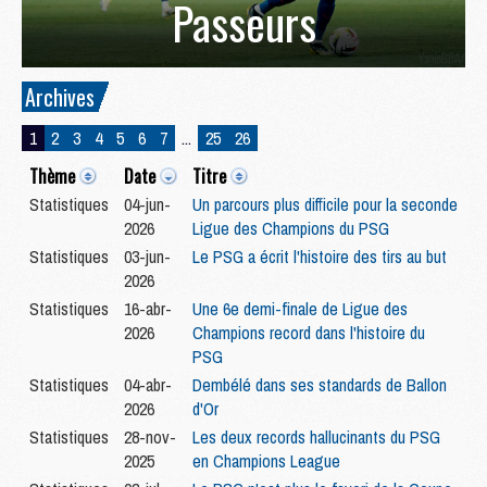
Passeurs
Archives
1
2
3
4
5
6
7
...
25
26
Thème
Date
Titre
Statistiques
04-jun-
Un parcours plus difficile pour la seconde
2026
Ligue des Champions du PSG
Statistiques
03-jun-
Le PSG a écrit l'histoire des tirs au but
2026
Statistiques
16-abr-
Une 6e demi-finale de Ligue des
2026
Champions record dans l'histoire du
PSG
Statistiques
04-abr-
Dembélé dans ses standards de Ballon
2026
d'Or
Statistiques
28-nov-
Les deux records hallucinants du PSG
2025
en Champions League