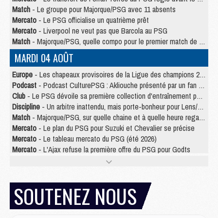
Match
- Le groupe pour Majorque/PSG avec 11 absents
Mercato
- Le PSG officialise un quatrième prêt
Mercato
- Liverpool ne veut pas que Barcola au PSG
Match
- Majorque/PSG, quelle compo pour le premier match de la saison 2026/27 ?
MARDI 04 AOÛT
Europe
- Les chapeaux provisoires de la Ligue des champions 2026/27
Podcast
- Podcast CulturePSG : Akliouche présenté par un fan de Monaco
Club
- Le PSG dévoile sa première collection d'entraînement pour 2026/2027
Discipline
- Un arbitre inattendu, mais porte-bonheur pour Lens/PSG
Match
- Majorque/PSG, sur quelle chaine et à quelle heure regarder le match ?
Mercato
- Le plan du PSG pour Suzuki et Chevalier se précise
Mercato
- Le tableau mercato du PSG (été 2026)
Mercato
- L'Ajax refuse la première offre du PSG pour Godts
Mercato
- Le PSG veut accélérer, Ferran Torres temporise
Mercato
- Liverpool encore très loin du compte pour Barcola
LUNDI 03 AOÛT
SOUTENEZ NOUS
Match
- Podcast CulturePSG : Mercato (Godts, Suzuki, Akliouche, Barcola, etc)
Mercato
- L'Ajax attend bien plus de 45M pour Mika Godts