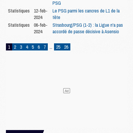
PSG
Statistiques
12-feb-
Le PSG parmi les cancres de L1 de la
2024
tête
Statistiques
06-feb-
Strasbourg/PSG (1-2) : la Ligue n'a pas
2024
accordé de passe décisive à Asensio
1
2
3
4
5
6
7
...
25
26