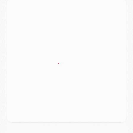
Club
- Quatre retours importants dans le groupe du PSG, et un plus discret
Mercato
- Ayari file en Ligue 2
Club
- Le PSG s'associe avec un géant de la tech
Mercato
- Vu d'Italie, le transfert de Suzuki au PSG est bien engagé
Mercato
- Ferran Torres ne serait pas à vendre, mais...
Europe
- Gros coup dur pour Aston Villa avant de croiser le PSG
DIMANCHE 02 AOÛT
Mercato
- Le transfert de Kolo Muani à la Juventus est officiel
Mercato
- [MAJ] Le PSG a fait une grosse offre à Parme pour Suzuki
Mercato
- Le PSG a envoyé une première offre pour Mika Godts
Club
- Après Pacho, d'autres retours en vue
Mercato
- Changement de dernière minute pour Kolo Muani
SAMEDI 01 AOÛT
Mercato
- L'agent de Mika Godts confirme un accord avec le PSG
Club
- Quels numéros de maillot pour Akliouche et Digne au PSG ?
Match
- Un hommage prévu lors de Brest/PSG
Mercato
- Le PSG et le Barça ont rendez-vous pour Ferran Torres
Mercato
- Guéla Doué dans les listes du PSG