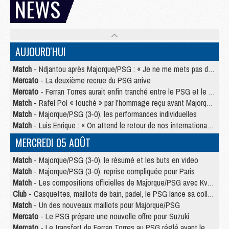
NEWS
AUJOURD'HUI
Match
- Ndjantou après Majorque/PSG : « Je ne me mets pas de plafond »
Mercato
- La deuxième recrue du PSG arrive
Mercato
- Ferran Torres aurait enfin tranché entre le PSG et le Barça
Match
- Rafel Pol « touché » par l'hommage reçu avant Majorque/PSG
Match
- Majorque/PSG (3-0), les performances individuelles
Match
- Luis Enrique : « On attend le retour de nos internationaux »
MERCREDI 05 AOÛT
Match
- Majorque/PSG (3-0), le résumé et les buts en video
Match
- Majorque/PSG (3-0), reprise compliquée pour Paris
Match
- Les compositions officielles de Majorque/PSG avec Kvara et de nombreux jeunes
Club
- Casquettes, maillots de bain, padel, le PSG lance sa collection été
Match
- Un des nouveaux maillots pour Majorque/PSG
Mercato
- Le PSG prépare une nouvelle offre pour Suzuki
Mercato
- Le transfert de Ferran Torres au PSG réglé avant le 12 août ?