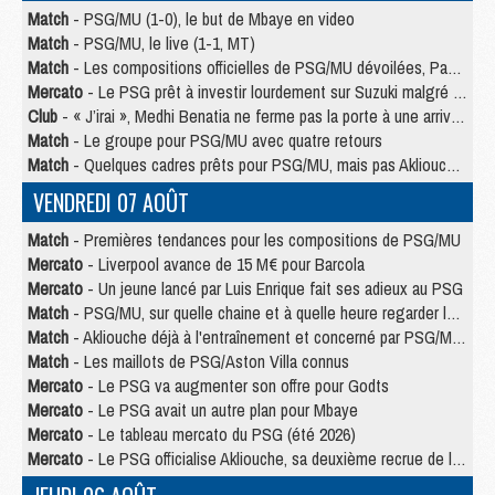
Match
- PSG/MU (1-0), le but de Mbaye en video
Match
- PSG/MU, le live (1-1, MT)
Match
- Les compositions officielles de PSG/MU dévoilées, Pacho titulaire
Mercato
- Le PSG prêt à investir lourdement sur Suzuki malgré Safonov et Chevalier
Club
- « J’irai », Medhi Benatia ne ferme pas la porte à une arrivée au PSG
Match
- Le groupe pour PSG/MU avec quatre retours
Match
- Quelques cadres prêts pour PSG/MU, mais pas Akliouche ?
VENDREDI 07 AOÛT
Match
- Premières tendances pour les compositions de PSG/MU
Mercato
- Liverpool avance de 15 M€ pour Barcola
Mercato
- Un jeune lancé par Luis Enrique fait ses adieux au PSG
Match
- PSG/MU, sur quelle chaine et à quelle heure regarder le match ?
Match
- Akliouche déjà à l'entraînement et concerné par PSG/MU ?
Match
- Les maillots de PSG/Aston Villa connus
Mercato
- Le PSG va augmenter son offre pour Godts
Mercato
- Le PSG avait un autre plan pour Mbaye
Mercato
- Le tableau mercato du PSG (été 2026)
Mercato
- Le PSG officialise Akliouche, sa deuxième recrue de l’été