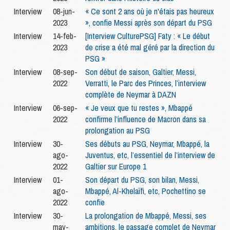
Interview
08-jun-
« Ce sont 2 ans où je n'étais pas heureux
2023
», confie Messi après son départ du PSG
Interview
14-feb-
[Interview CulturePSG] Faty : « Le début
2023
de crise a été mal géré par la direction du
PSG »
Interview
08-sep-
Son début de saison, Galtier, Messi,
2022
Verratti, le Parc des Princes, l’interview
complète de Neymar à DAZN
Interview
06-sep-
« Je veux que tu restes », Mbappé
2022
confirme l’influence de Macron dans sa
prolongation au PSG
Interview
30-
Ses débuts au PSG, Neymar, Mbappé, la
ago-
Juventus, etc, l’essentiel de l’interview de
2022
Galtier sur Europe 1
Interview
01-
Son départ du PSG, son bilan, Messi,
ago-
Mbappé, Al-Khelaïfi, etc, Pochettino se
2022
confie
Interview
30-
La prolongation de Mbappé, Messi, ses
may-
ambitions, le passage complet de Neymar