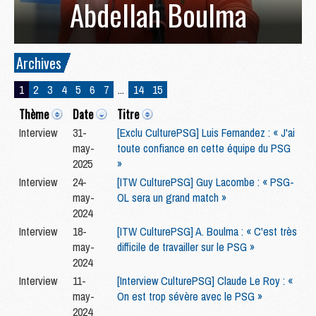
Abdellah Boulma
Archives
1
2
3
4
5
6
7
...
14
15
Thème
Date
Titre
Interview
31-
[Exclu CulturePSG] Luis Fernandez : « J'ai
may-
toute confiance en cette équipe du PSG
2025
»
Interview
24-
[ITW CulturePSG] Guy Lacombe : « PSG-
may-
OL sera un grand match »
2024
Interview
18-
[ITW CulturePSG] A. Boulma : « C'est très
may-
difficile de travailler sur le PSG »
2024
Interview
11-
[Interview CulturePSG] Claude Le Roy : «
may-
On est trop sévère avec le PSG »
2024