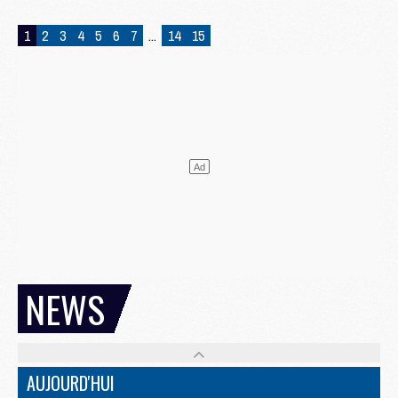
1
2
3
4
5
6
7
...
14
15
NEWS
AUJOURD'HUI