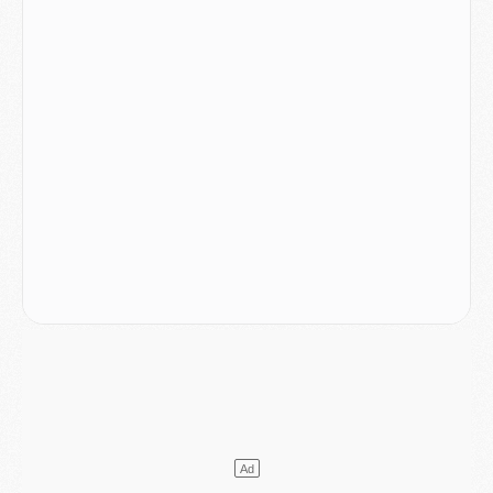
Match
- Le groupe pour Majorque/PSG avec 11 absents
Mercato
- Le PSG officialise un quatrième prêt
Mercato
- Liverpool ne veut pas que Barcola au PSG
Match
- Majorque/PSG, quelle compo pour le premier match de la saison 2026/27 ?
MARDI 04 AOÛT
Europe
- Les chapeaux provisoires de la Ligue des champions 2026/27
Podcast
- Podcast CulturePSG : Akliouche présenté par un fan de Monaco
Club
- Le PSG dévoile sa première collection d'entraînement pour 2026/2027
Discipline
- Un arbitre inattendu, mais porte-bonheur pour Lens/PSG
Match
- Majorque/PSG, sur quelle chaine et à quelle heure regarder le match ?
Mercato
- Le plan du PSG pour Suzuki et Chevalier se précise
Mercato
- L'Ajax refuse la première offre du PSG pour Godts
Mercato
- Le PSG veut accélérer, Ferran Torres temporise
Mercato
- Liverpool encore très loin du compte pour Barcola
LUNDI 03 AOÛT
Match
- Podcast CulturePSG : Mercato (Godts, Suzuki, Akliouche, Barcola, etc)
Mercato
- L'Ajax attend bien plus de 45M pour Mika Godts
Club
- Quatre retours importants dans le groupe du PSG, et un plus discret