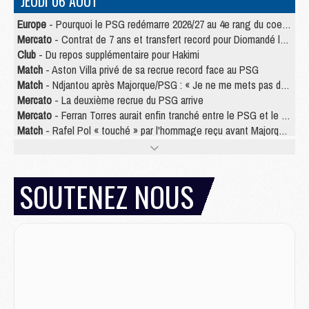
JEUDI 06 AOÛT
Europe
- Pourquoi le PSG redémarre 2026/27 au 4e rang du coefficient UEFA
Mercato
- Contrat de 7 ans et transfert record pour Diomandé loin du PSG
Club
- Du repos supplémentaire pour Hakimi
Match
- Aston Villa privé de sa recrue record face au PSG
Match
- Ndjantou après Majorque/PSG : « Je ne me mets pas de plafond »
Mercato
- La deuxième recrue du PSG arrive
Mercato
- Ferran Torres aurait enfin tranché entre le PSG et le Barça
Match
- Rafel Pol « touché » par l'hommage reçu avant Majorque/PSG
Match
- Majorque/PSG (3-0), les performances individuelles
Match
- Luis Enrique : « On attend le retour de nos internationaux »
MERCREDI 05 AOÛT
SOUTENEZ NOUS
Match
- Majorque/PSG (3-0), le résumé et les buts en video
Match
- Majorque/PSG (3-0), reprise compliquée pour Paris
Match
- Les compositions officielles de Majorque/PSG avec Kvara et de nombreux jeunes
Club
- Casquettes, maillots de bain, padel, le PSG lance sa collection été
Match
- Un des nouveaux maillots pour Majorque/PSG
Mercato
- Le PSG prépare une nouvelle offre pour Suzuki
Mercato
- Le transfert de Ferran Torres au PSG réglé avant le 12 août ?