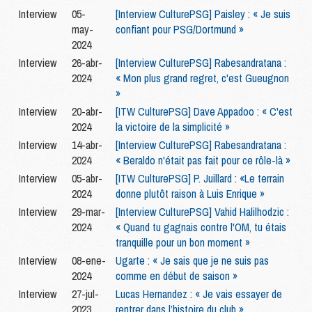
Interview
05-
[Interview CulturePSG] Paisley : « Je suis
may-
confiant pour PSG/Dortmund »
2024
Interview
26-abr-
[Interview CulturePSG] Rabesandratana :
2024
« Mon plus grand regret, c'est Gueugnon
»
Interview
20-abr-
[ITW CulturePSG] Dave Appadoo : « C'est
2024
la victoire de la simplicité »
Interview
14-abr-
[Interview CulturePSG] Rabesandratana :
2024
« Beraldo n'était pas fait pour ce rôle-là »
Interview
05-abr-
[ITW CulturePSG] P. Juillard : «Le terrain
2024
donne plutôt raison à Luis Enrique »
Interview
29-mar-
[Interview CulturePSG] Vahid Halilhodzic :
2024
« Quand tu gagnais contre l'OM, tu étais
tranquille pour un bon moment »
Interview
08-ene-
Ugarte : « Je sais que je ne suis pas
2024
comme en début de saison »
Interview
27-jul-
Lucas Hernandez : « Je vais essayer de
2023
rentrer dans l’histoire du club »