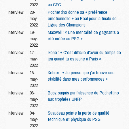
2022
au CFC
Interview
28-
Pochettino donne sa « préférence
may-
émotionnelle » au Real pour la finale de
2022
Ligue des Champions
Interview
19-
Maxwell : « Une mentalité de gagnants a
may-
été créée au PSG »
2022
Interview
17-
Ikoné : « C'est difficile d'avoir du temps de
may-
jeu quand tu es jeune à Paris »
2022
Interview
16-
Kehrer : « Je pense que j’ai trouvé une
may-
stabilité dans mes performances »
2022
Interview
06-
Bosz surpris par l’absence de Pochettino
may-
aux trophées UNFP
2022
Interview
04-
Suaudeau pointe la perte de qualité
may-
technique et physique du PSG
2022