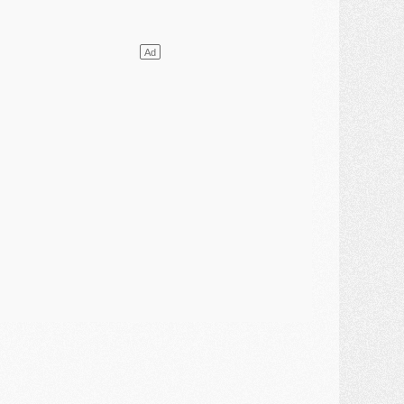
ercato
- L'Ajax attend bien plus de 45M pour Mika Godts
lub
- Quatre retours importants dans le groupe du PSG, et un plus discret
ercato
- Ayari file en Ligue 2
lub
- Le PSG s'associe avec un géant de la tech
ercato
- Vu d'Italie, le transfert de Suzuki au PSG est bien engagé
ercato
- Ferran Torres ne serait pas à vendre, mais...
urope
- Gros coup dur pour Aston Villa avant de croiser le PSG
DIMANCHE 02 AOÛT
ercato
- Le transfert de Kolo Muani à la Juventus est officiel
ercato
- [MAJ] Le PSG a fait une grosse offre à Parme pour Suzuki
ercato
- Le PSG a envoyé une première offre pour Mika Godts
lub
- Après Pacho, d'autres retours en vue
ercato
- Changement de dernière minute pour Kolo Muani
SAMEDI 01 AOÛT
ercato
- L'agent de Mika Godts confirme un accord avec le PSG
lub
- Quels numéros de maillot pour Akliouche et Digne au PSG ?
atch
- Un hommage prévu lors de Brest/PSG
ercato
- Le PSG et le Barça ont rendez-vous pour Ferran Torres