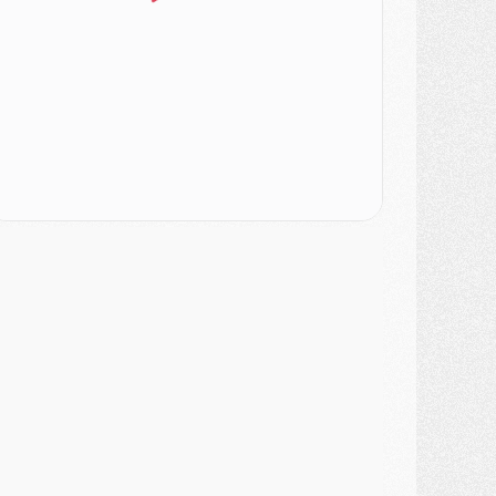
atch
- Un des nouveaux maillots pour Majorque/PSG
ercato
- Le PSG prépare une nouvelle offre pour Suzuki
ercato
- Le transfert de Ferran Torres au PSG réglé avant le 12 août ?
atch
- Le groupe pour Majorque/PSG avec 11 absents
ercato
- Le PSG officialise un quatrième prêt
ercato
- Liverpool ne veut pas que Barcola au PSG
atch
- Majorque/PSG, quelle compo pour le premier match de la saison 2026/27 ?
MARDI 04 AOÛT
urope
- Les chapeaux provisoires de la Ligue des champions 2026/27
odcast
- Podcast CulturePSG : Akliouche présenté par un fan de Monaco
lub
- Le PSG dévoile sa première collection d'entraînement pour 2026/2027
iscipline
- Un arbitre inattendu, mais porte-bonheur pour Lens/PSG
atch
- Majorque/PSG, sur quelle chaine et à quelle heure regarder le match ?
ercato
- Le plan du PSG pour Suzuki et Chevalier se précise
ercato
- L'Ajax refuse la première offre du PSG pour Godts
ercato
- Le PSG veut accélérer, Ferran Torres temporise
ercato
- Liverpool encore très loin du compte pour Barcola
LUNDI 03 AOÛT
atch
- Podcast CulturePSG : Mercato (Godts, Suzuki, Akliouche, Barcola, etc)