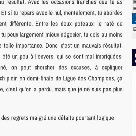
 au résultat. Avec les occasions franches que tu as
M
M
 Et si tu repars avec le nul, mentalement, tu abordes
t différente. Entre les deux poteaux, le raté de
E
 tu peux largement mieux négocier, tu dois au moins
M
C
telle importance. Donc, c'est un mauvais résultat,
M
t été un peu à l'envers, qui se sont mal imbriquées,
M
M
né, on peut chercher des excuses, à expliquer
M
M
match plein en demi-finale de Ligue des Champions, ça
M
e, c'est qu'on a perdu, mais que je ne suis pas plus
M
M
M
r des regrets malgré une défaite pourtant logique
M
C