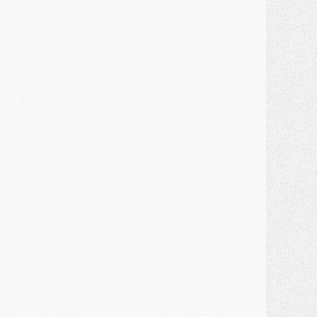
ercato
- Guéla Doué dans les listes du PSG
ercato
- Le transfert de Mika Godts au PSG en bonne voie
VENDREDI 31 JUILLET
atch
- Un diffuseur annoncé pour les deux premiers matchs amicaux du PSG
ercato
- Le transfert d'Akliouche au PSG bouclé, le montant se précise
lub
- Un retour majeur dans le groupe du PSG
lub
- [MAJ] Ndjantou et deux jeunes du PSG annoncés dans un tournoi U21
ercato
- L'étonnante piste Suzuki confirmée et onéreuse
JEUDI 30 JUILLET
élections
- Ancelotti fait le ménage au Brésil mais veut garder Marquinhos
ercato
- Le statu quo du milieu du PSG se précise
lub
- Le PSG plutôt que la FIFA pour Al-Khelaïfi, poussé par l'UEFA ?
ercato
- Le PSG presserait Ferran Torres de se décider, deux pistes de secours
lub
- Déguisements, shopping, double scouting, Luis Campos dévoile ses méthodes
ercato
- Kroupi retiré du mercato
ercato
- Enfin une avancée dans le transfert d'Akliouche
MERCREDI 29 JUILLET