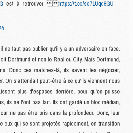
M
G
est à retrouver 
https://t.co/so71Uqq8GU
M
M
M
M
24
M
M
l ne faut pas oublier qu'il y a un adversaire en face.
 soit Dortmund et non le Real ou City. Mais Dortmund,
E
P
s. Donc ces matches-là, ils savent les négocier,
C
D
er. On s'attendait peut-être à ce qu'ils viennent nous
M
aissent plus d'espaces derrière, pour qu'on puisse
M
M
, ils ne l'ont pas fait. Ils ont gardé un bloc médian,
M
pour ne pas être pris dans la profondeur. Donc, leur
M
me eux qui se sont projetés rapidement, en transition
M