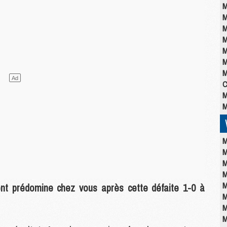
M
M
M
M
M
M
M
C
M
M
M
M
M
M
M
nt prédomine chez vous après cette défaite 1-0 à
M
M
M