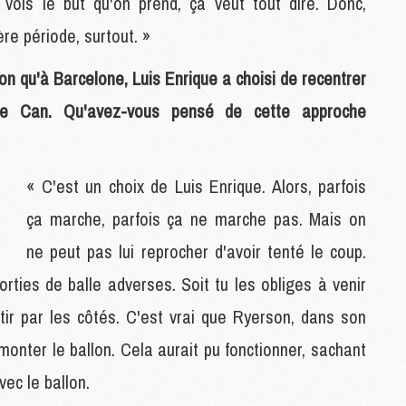
 vois le but qu'on prend, ça veut tout dire. Donc,
M
ère période, surtout. »
C
M
on qu'à Barcelone, Luis Enrique a choisi de recentrer
C
M
e Can. Qu'avez-vous pensé de cette approche
M
E
« C'est un choix de Luis Enrique. Alors, parfois
M
ça marche, parfois ça ne marche pas. Mais on
M
M
ne peut pas lui reprocher d'avoir tenté le coup.
C
M
orties de balle adverses. Soit tu les obliges à venir
rtir par les côtés. C'est vrai que Ryerson, dans son
M
emonter le ballon. Cela aurait pu fonctionner, sachant
C
vec le ballon.
M
M