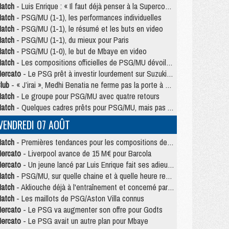
atch
- Luis Enrique : « Il faut déjà penser à la Supercoupe »
atch
- PSG/MU (1-1), les performances individuelles
atch
- PSG/MU (1-1), le résumé et les buts en video
atch
- PSG/MU (1-1), du mieux pour Paris
atch
- PSG/MU (1-0), le but de Mbaye en video
atch
- Les compositions officielles de PSG/MU dévoilées, Pacho titulaire
ercato
- Le PSG prêt à investir lourdement sur Suzuki malgré Safonov et Chevalier
lub
- « J’irai », Medhi Benatia ne ferme pas la porte à une arrivée au PSG
atch
- Le groupe pour PSG/MU avec quatre retours
atch
- Quelques cadres prêts pour PSG/MU, mais pas Akliouche ?
VENDREDI 07 AOÛT
atch
- Premières tendances pour les compositions de PSG/MU
ercato
- Liverpool avance de 15 M€ pour Barcola
ercato
- Un jeune lancé par Luis Enrique fait ses adieux au PSG
atch
- PSG/MU, sur quelle chaine et à quelle heure regarder le match ?
atch
- Akliouche déjà à l'entraînement et concerné par PSG/MU ?
atch
- Les maillots de PSG/Aston Villa connus
ercato
- Le PSG va augmenter son offre pour Godts
ercato
- Le PSG avait un autre plan pour Mbaye