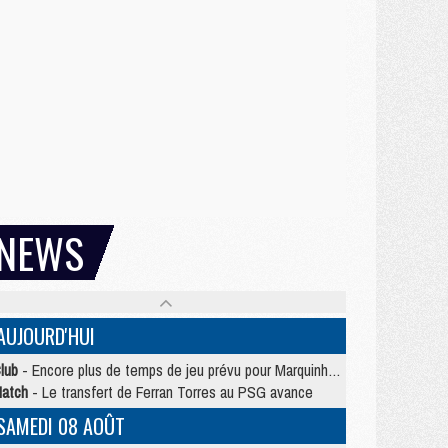
NEWS
AUJOURD'HUI
lub
- Encore plus de temps de jeu prévu pour Marquinhos et les Portugais en Supercoupe
atch
- Le transfert de Ferran Torres au PSG avance
SAMEDI 08 AOÛT