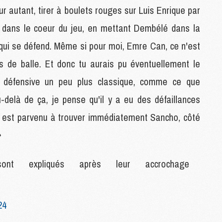
M
ur autant, tirer à boulets rouges sur Luis Enrique par
M
 dans le coeur du jeu, en mettant Dembélé dans la
qui se défend. Même si pour moi, Emre Can, ce n'est
M
s de balle. Et donc tu aurais pu éventuellement le
M
C
on défensive un peu plus classique, comme ce que
C
M
delà de ça, je pense qu'il y a eu des défaillances
on est parvenu à trouver immédiatement Sancho, côté
S
»
M
C
nt expliqués après leur accrochage
M
C
M
M
24